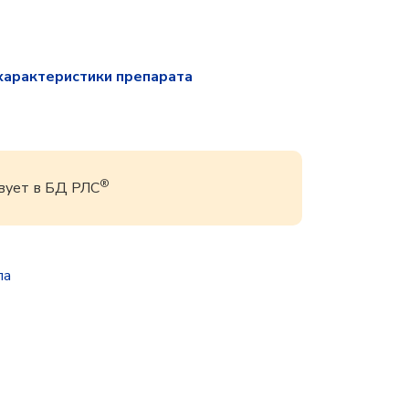
характеристики препарата
®
твует в БД РЛС
па