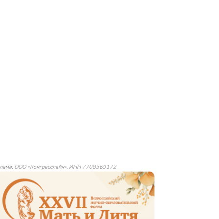
лама: ООО «Конгресслайн», ИНН 7708369172