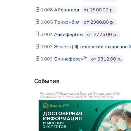
0.008
Айронгард
от 2900.00 р.
0.005
Трикомбия
от 2900.00 р.
0.004
АлвиферГем
от 2725.00 р.
0.003
Железа [III] гидроксид сахарозны
®
0.003
Бинноферум
от 2312.00 р.
События
Реклама: ИП Вышковский Евгений Геннадьевич, ИНН
770406387105, erid=F7NfYUJCUneP5W78VwNF