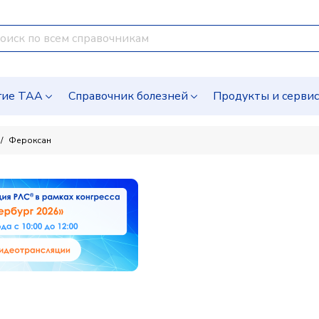
гие ТАА
Справочник болезней
Продукты и серви
Фероксан