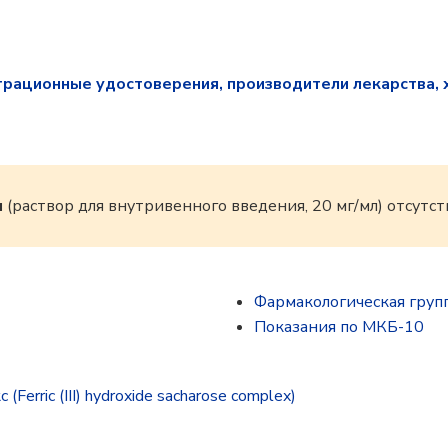
трационные удостоверения, производители лекарства, 
н
(раствор для внутривенного введения, 20 мг/мл) отсутс
Фармакологическая груп
Показания по МКБ-10
Ferric (III) hydroxide sacharose complex)