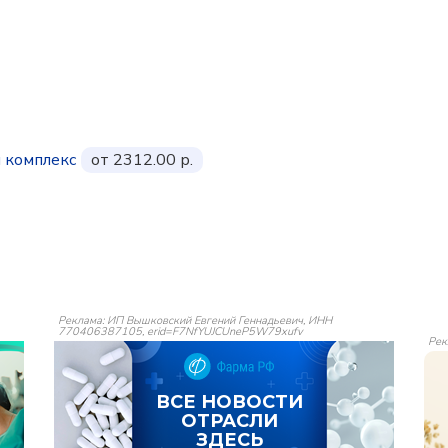
й комплекс
от 2312.00 р.
Реклама: ИП Вышковский Евгений Геннадьевич, ИНН
770406387105, erid=F7NfYUJCUneP5W79xufv
Рек