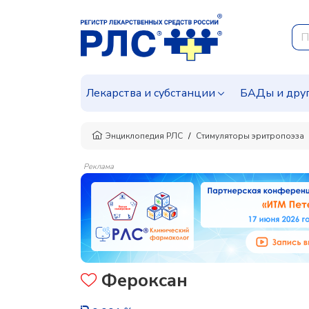
Лекарства и субстанции
БАДы и дру
Энциклопедия РЛС
Стимуляторы эритропоэза
Реклама
Фероксан