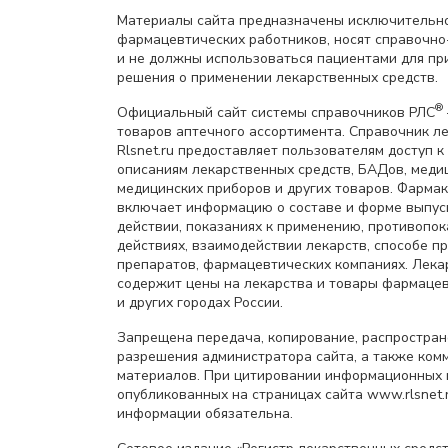
Материалы сайта предназначены исключительно
фармацевтических работников, носят справочн
и не должны использоваться пациентами для пр
решения о применении лекарственных средств.
®
Официальный сайт системы справочников РЛС
товаров аптечного ассортимента. Справочник л
Rlsnet.ru предоставляет пользователям доступ к
описаниям лекарственных средств, БАДов, меди
медицинских приборов и других товаров. Фарма
включает информацию о составе и форме выпус
действии, показаниях к применению, противопок
действиях, взаимодействии лекарств, способе 
препаратов, фармацевтических компаниях. Лек
содержит цены на лекарства и товары фармацев
и других городах России.
Запрещена передача, копирование, распростра
разрешения администратора сайта, а также ком
материалов. При цитировании информационных 
опубликованных на страницах сайта www.rlsnet.r
информации обязательна.