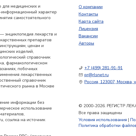
 для медицинских и
О компании
о-информационный характер
Контакты
инятия самостоятельного
Карта сайта
Лицензия
— энциклопедия лекарств и
Вакансии
екарственных препаратов
Авторы
 инструкциям, ценам и
цинских изделий,
кологический справочник
ка, фармакологическом
+7 (499) 281-91-91
азаниях, побочных
применения лекарственных
pr@rlsnet.ru
арственный справочник
Россия, 123007, Москва, у
тического рынка в Москве
нение информации без
© 2000-2026. РЕГИСТР Л
мерческое использование
Все права защищены
материалов,
u, ссылка на источник
Условия использования
|
По
Политика обработки файлов