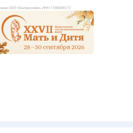
лама: ООО «Конгресслайн», ИНН 7708369172