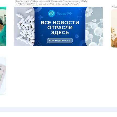
Реклама: ИП Вышковский Евгений Геннадьевич, ИНН
770406387105, erid=F7NfYUJCUneP5W79xufv
Рек