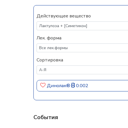
Действующее вещество
Лек. форма
Сортировка
Динолак®
0.002
События