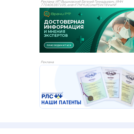
Реклама: ИП Вышковский Евгений Геннадьевич, ИНН
770406387105, erid=F7NfYUJCUneP5W78VwNF
Реклама