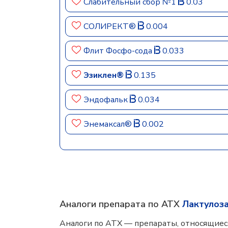
Слабительный сбор №1
0.03
СОЛИРЕКТ®
0.004
Флит Фосфо-сода
0.033
Эзиклен®
0.135
Эндофальк
0.034
Энемаксал®
0.002
Аналоги препарата по АТХ
Лактулоза
Аналоги по АТХ — препараты, относящиес