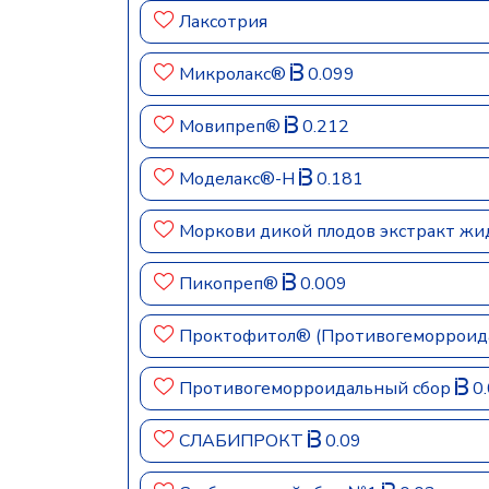
Лаксотрия
Микролакс®
0.099
Мовипреп®
0.212
Моделакс®-Н
0.181
Моркови дикой плодов экстракт жи
Пикопреп®
0.009
Проктофитол® (Противогеморроид
Противогеморроидальный сбор
0.
СЛАБИПРОКТ
0.09