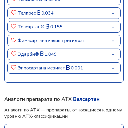
Телпрес
0.034
Телсартан®
0.155
Фимасартана калия тригидрат
Эдарби®
1.049
Эпросартана мезилат
0.001
Аналоги препарата по АТХ
Валсартан
Аналоги по АТХ — препараты, относящиеся к одному
уровню АТХ-классификации.