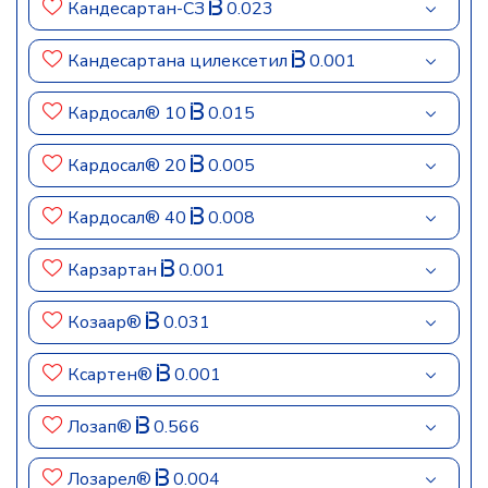
Кандесартан-СЗ
0.023
Кандесартана цилексетил
0.001
Кардосал® 10
0.015
Кардосал® 20
0.005
Кардосал® 40
0.008
Карзартан
0.001
Козаар®
0.031
Ксартен®
0.001
Лозап®
0.566
Лозарел®
0.004