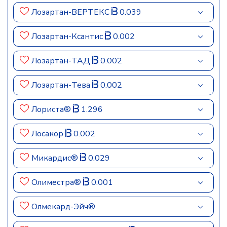
Лозартан-ВЕРТЕКС
0.039
Лозартан-Ксантис
0.002
Лозартан-ТАД
0.002
Лозартан-Тева
0.002
Лориста®
1.296
Лосакор
0.002
Микардис®
0.029
Олиместра®
0.001
Олмекард-Эйч®