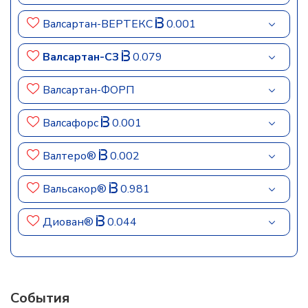
Валсартан-ВЕРТЕКС
0.001
Валсартан-СЗ
0.079
Валсартан-ФОРП
Валсафорс
0.001
Валтеро®
0.002
Вальсакор®
0.981
Диован®
0.044
События