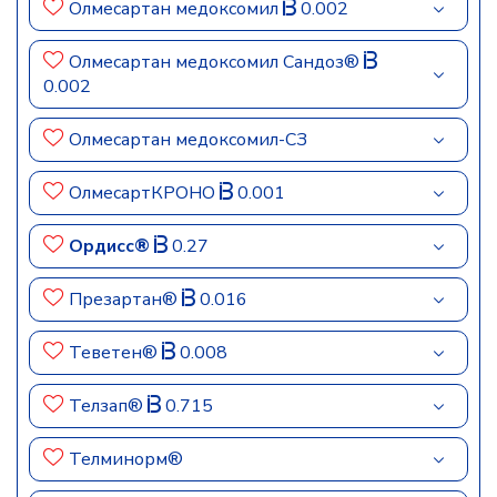
Олмесартан медоксомил
0.002
Олмесартан медоксомил Сандоз®
0.002
Олмесартан медоксомил-СЗ
ОлмесартКРОНО
0.001
Ордисс®
0.27
Презартан®
0.016
Теветен®
0.008
Телзап®
0.715
Телминорм®