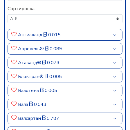
Сортировка
Ангиаканд
0.015
Апровель®
0.089
Атаканд®
0.073
Блоктран®
0.005
Вазотенз
0.005
Валз
0.043
Валсартан
0.787