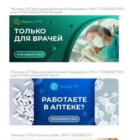
Реклама: ИП Вышковский Евгений Геннадьевич, ИНН 770406387105,
erid=F7NfYUJCUneP5W78VwNF
Реклама: ИП Вышковский Евгений Геннадьевич, ИНН 770406387105,
erid=F7NfYUJCUneP5W79xufv
Реклама: ООО «Конгресслайн», ИНН 7708369172