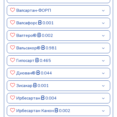
Валсартан-ФОРП
Валсафорс
0.001
Валтеро®
0.002
Вальсакор®
0.981
Гипосарт
0.465
Диован®
0.044
Зисакар
0.001
Ирбесартан
0.004
Ирбесартан Канон
0.002