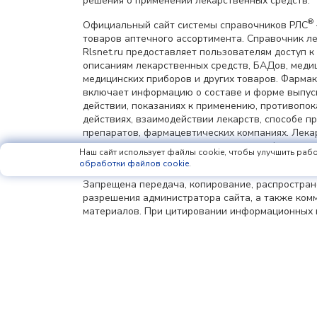
решения о применении лекарственных средств.
®
Официальный сайт системы справочников РЛС
товаров аптечного ассортимента. Справочник л
Rlsnet.ru предоставляет пользователям доступ к
описаниям лекарственных средств, БАДов, меди
медицинских приборов и других товаров. Фарма
включает информацию о составе и форме выпус
действии, показаниях к применению, противопок
действиях, взаимодействии лекарств, способе 
препаратов, фармацевтических компаниях. Лек
содержит цены на лекарства и товары фармацев
Наш сайт использует файлы cookie, чтобы улучшить рабо
и других городах России.
обработки файлов cookie
.
Запрещена передача, копирование, распростра
разрешения администратора сайта, а также ком
материалов. При цитировании информационных 
опубликованных на страницах сайта www.rlsnet.r
информации обязательна.
Сетевое издание «Регистр лекарственных средст
имя сайта: rlsnet.ru) зарегистрировано Федерал
сфере связи, информационных технологий и мас
(Роскомнадзор), регистрационный номер и дата 
регистрации: серия Эл № ФС77-85156 от 25 апрел