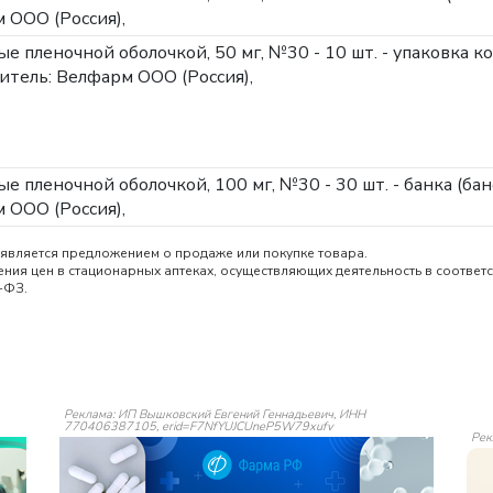
 ООО (Россия),
ые пленочной оболочкой, 50 мг, №30 - 10 шт. - упаковка к
тель: Велфарм ООО (Россия),
ые пленочной оболочкой, 100 мг, №30 - 30 шт. - банка (бан
 ООО (Россия),
является предложением о продаже или покупке товара.
ия цен в стационарных аптеках, осуществляющих деятельность в соответс
-ФЗ.
Реклама: ИП Вышковский Евгений Геннадьевич, ИНН
770406387105, erid=F7NfYUJCUneP5W79xufv
Рек