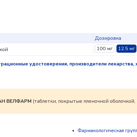
Дозировка
100 мг
12.5 мг
кой
трационные удостоверения, производители лекарства, 
АН ВЕЛФАРМ
(таблетки, покрытые пленочной оболочкой, 
Фармакологическая груп