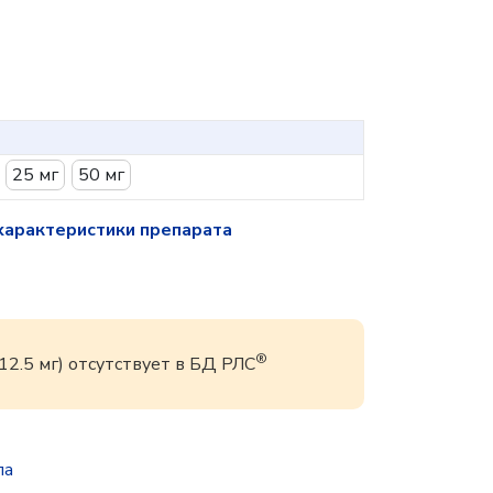
25 мг
50 мг
характеристики препарата
®
12.5 мг) отсутствует в БД РЛС
па