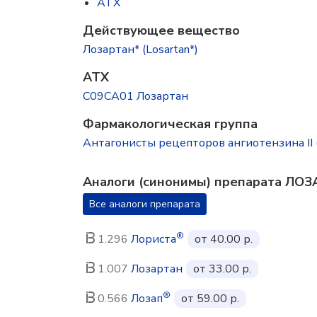
ATX
Действующее вещество
Лозартан* (Losartan*)
ATX
C09CA01 Лозартан
Фармакологическая группа
Антагонисты рецепторов ангиотензина II
Аналоги (синонимы) препарата Л
Все аналоги препарата
®
1.296
Лориста
от 40.00 р.
1.007
Лозартан
от 33.00 р.
®
0.566
Лозап
от 59.00 р.