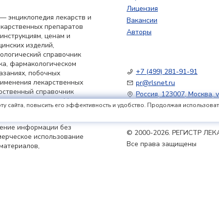
Лицензия
— энциклопедия лекарств и
Вакансии
екарственных препаратов
Авторы
 инструкциям, ценам и
цинских изделий,
кологический справочник
ка, фармакологическом
+7 (499) 281-91-91
азаниях, побочных
применения лекарственных
pr@rlsnet.ru
арственный справочник
Россия, 123007, Москва, у
тического рынка в Москве
ту сайта, повысить его эффективность и удобство. Продолжая использовать 
нение информации без
© 2000-2026. РЕГИСТР Л
мерческое использование
Все права защищены
материалов,
u, ссылка на источник
Условия использования
|
По
Политика обработки файлов
в России РЛС» (доменное
ьной службой по надзору в
совых коммуникаций
принятия решения о
я 2023 г.