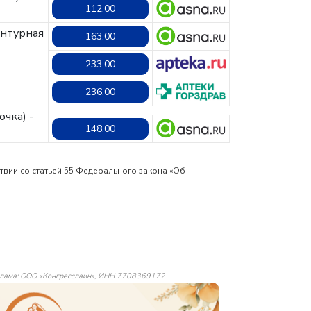
112.00
онтурная
163.00
233.00
236.00
очка) -
148.00
твии со статьей 55 Федерального закона «Об
лама: ООО «Конгресслайн», ИНН 7708369172