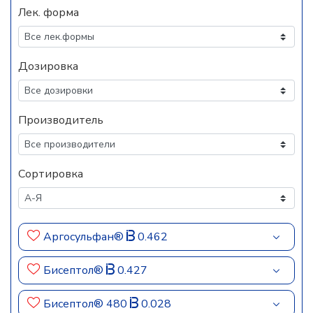
Лек. форма
Дозировка
Производитель
Сортировка
Аргосульфан®
0.462
Бисептол®
0.427
Бисептол® 480
0.028