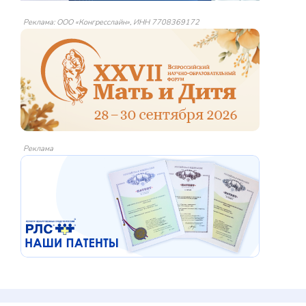
Реклама: ООО «Конгресслайн», ИНН 7708369172
Реклама