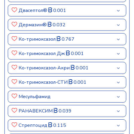
Двасептол®
0.001
Дермазин®
0.032
Ко-тримоксазол
0.767
Ко-тримоксазол Дж
0.001
Ко-тримоксазол-Акри
0.001
Ко-тримоксазол-СТИ
0.001
Месульфамид
РАНАВЕКСИМ
0.039
Стрептоцид
0.115