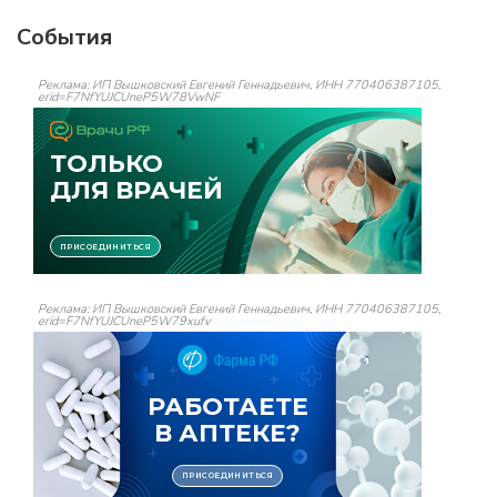
События
Реклама: ИП Вышковский Евгений Геннадьевич, ИНН 770406387105,
erid=F7NfYUJCUneP5W78VwNF
Реклама: ИП Вышковский Евгений Геннадьевич, ИНН 770406387105,
erid=F7NfYUJCUneP5W79xufv