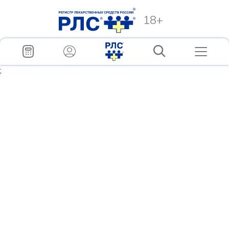
18+
;