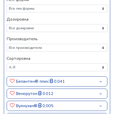
Дозировка
Производитель
Сортировка
Бепантен® плюс
0.041
Венорутон
0.012
Вулнузан®
0.005