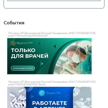
События
Реклама: ИП Вышковский Евгений Геннадьевич, ИНН 770406387105,
erid=F7NfYUJCUneP5W78VwNF
Реклама: ИП Вышковский Евгений Геннадьевич, ИНН 770406387105,
erid=F7NfYUJCUneP5W79xufv