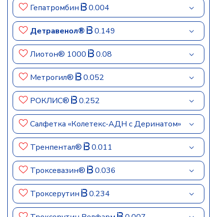
Гепатромбин
0.004
Детравенол®
0.149
Лиотон® 1000
0.08
Метрогил®
0.052
РОКЛИС®
0.252
Салфетка «Колетекс-АДН с Деринатом»
Тренпентал®
0.011
Троксевазин®
0.036
Троксерутин
0.234