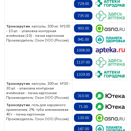
729.00
735.00
Троксерутин
, капсулы, 300 мг, №100
903.00
- 10 шт. - упаковка контурная
ячейковая (10) - пачка картонная
941.00
Производитель: Озон ООО (Россия),
1006.00
1137.00
1329.00
Троксерутин
, капсулы, 300 мг, №30 -
30 шт. - упаковка контурная
ячейковая - пачка картонная
310.00
Производитель: Озон ООО (Россия),
Троксерутин
, гель для наружного
71.00
применения, 2%, туба алюминиевая
40 г - пачка картонная
130.00
Производитель: Озон ООО (Россия),
167.00