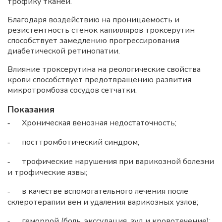
трофику тканей.
Благодаря воздействию на проницаемость и
резистентность стенок капилляров троксерутин
способствует замедлению прогрессирования
диабетической ретинопатии.
Влияние троксерутина на реологические свойства
крови способствует предотвращению развития
микротромбоза сосудов сетчатки.
Показания
Хроническая венозная недостаточность;
-
посттромботический синдром;
-
трофические нарушения при варикозной болезни
-
и трофические язвы;
в качестве вспомогательного лечения после
-
склеротерапии вен и удаления варикозных узлов;
геморрой (боль, экссудация, зуд и кровотечение);
-