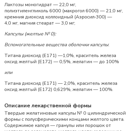
Лактозы моногидрат — 22,0 мг,
полиэтиленгликоль 6000 (макрогол 6000) — 21,0
мг,
кремния диоксид коллоидный (Аэросил‑300) —
4,0 мг, магния стеарат — 3,0 мг;
Капсулы (желтые № 0):
Вспомогательные вещества оболочки капсулы
:
Титана диоксид (
E
171) —1,0%, краситель железа
оксид желтый (
E
172) — 0,5%, желатин — до 100%
или
Титана диоксид (Е171) — 2,0%, краситель железа
оксид желтый (
E
172) 0,629%, желатин — 100%.
Описание лекарственной формы
Твердые желатиновые капсулы № 0 цилиндрической
формы с полусферическими концами желтого цвета.
Содержимое капсул — гранулы или порошок от