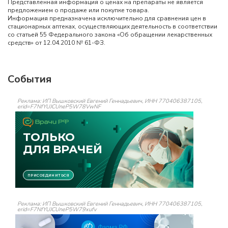
Представленная информация о ценах на препараты не является
предложением о продаже или покупке товара.
Информация предназначена исключительно для сравнения цен в
стационарных аптеках, осуществляющих деятельность в соответствии
со статьей 55 Федерального закона «Об обращении лекарственных
средств» от 12.04.2010 № 61-ФЗ.
События
Реклама: ИП Вышковский Евгений Геннадьевич, ИНН 770406387105,
erid=F7NfYUJCUneP5W78VwNF
Реклама: ИП Вышковский Евгений Геннадьевич, ИНН 770406387105,
erid=F7NfYUJCUneP5W79xufv