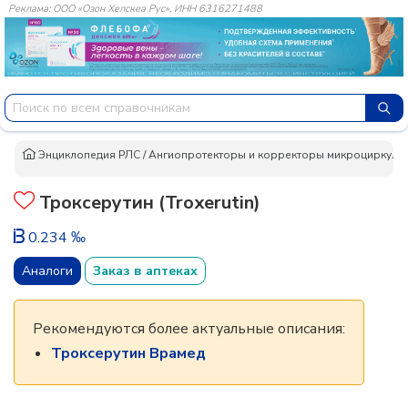
Реклама: ООО «Озон Хелскеа Рус», ИНН 6316271488
Энциклопедия РЛС
/
Ангиопротекторы и корректоры микроциркуля
Троксерутин (Troxerutin)
0.234 ‰
Аналоги
Заказ в аптеках
Рекомендуются более актуальные описания:
Троксерутин Врамед