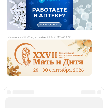
Реклама: ООО «Конгресслайн», ИНН 7708369172