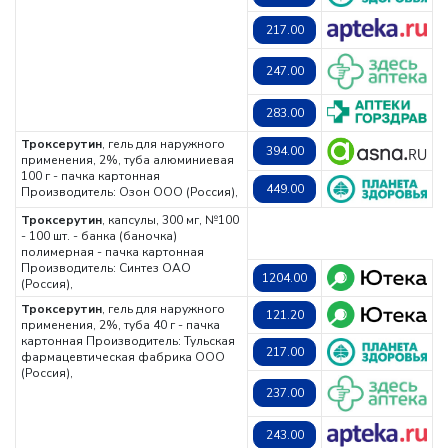
217.00
247.00
283.00
Троксерутин
, гель для наружного
394.00
применения, 2%, туба алюминиевая
100 г - пачка картонная
449.00
Производитель: Озон ООО (Россия),
Троксерутин
, капсулы, 300 мг, №100
- 100 шт. - банка (баночка)
полимерная - пачка картонная
Производитель: Синтез ОАО
1204.00
(Россия),
Троксерутин
, гель для наружного
121.20
применения, 2%, туба 40 г - пачка
картонная
Производитель: Тульская
217.00
фармацевтическая фабрика ООО
(Россия),
237.00
243.00