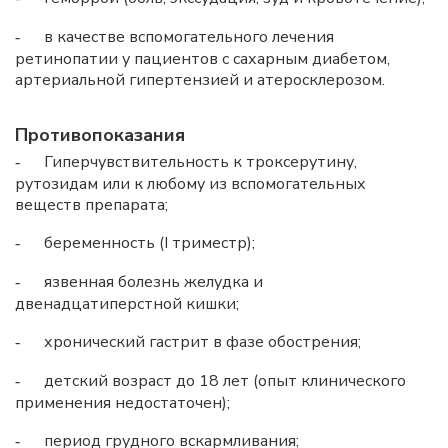
в качестве вспомогательного лечения
-
ретинопатии у пациентов с сахарным диабетом,
артериальной гипертензией и атеросклерозом.
Противопоказания
Гиперчувствительность к троксерутину,
-
рутозидам или к любому из вспомогательных
веществ препарата;
беременность (I триместр);
-
язвенная болезнь желудка и
-
двенадцатиперстной кишки;
хронический гастрит в фазе обострения;
-
детский возраст до 18 лет (опыт клинического
-
применения недостаточен);
период грудного вскармливания;
-