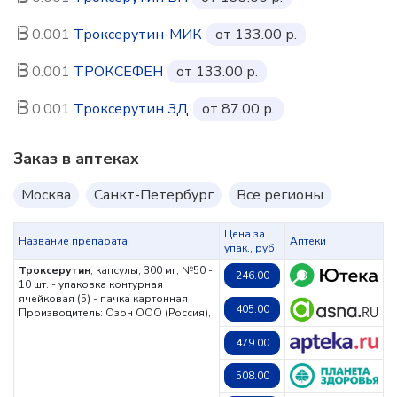
0.001
Троксерутин-МИК
от 133.00 р.
0.001
ТРОКСЕФЕН
от 133.00 р.
0.001
Троксерутин ЗД
от 87.00 р.
Заказ в аптеках
Москва
Санкт-Петербург
Все регионы
Цена за
Название препарата
Аптеки
упак., руб.
Троксерутин
, капсулы, 300 мг, №50 -
246.00
10 шт. - упаковка контурная
ячейковая (5) - пачка картонная
405.00
Производитель: Озон ООО (Россия),
479.00
508.00