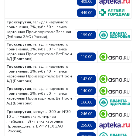
409.00
449.00
Троксерутин
, гель для наружного
применения, 2%, туба 50 г - пачка
картонная
Производитель: Зеленая
199.00
Дубрава ЗАО (Россия),
Троксерутин
, гель для наружного
применения, 2%, туба 30 г - пачка
картонная
Производитель: ВетПром
110.00
АД (Болгария),
Троксерутин
, гель для наружного
применения, 2%, туба 40 г - пачка
картонная
Производитель: ВетПром
142.00
АД (Болгария),
Троксерутин
, гель для наружного
140.00
применения, 2%, туба 50 г - пачка
картонная
Производитель: ВетПром
166.00
АД (Болгария),
Троксерутин
, капсулы, 300 мг, №30 -
246.00
10 шт. - упаковка контурная
ячейковая (3) - пачка картонная
255.00
Производитель: ВИФИТЕХ ЗАО
(Россия),