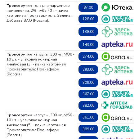
Троксерутин
, гель для наружного
87.00
применения, 2%, туба 40 г - пачка
картонная
Производитель: Зеленая
128.00
Дубрава ЗАО (Россия),
138.00
143.00
Троксерутин
, капсулы, 300 мг, №30 -
274.00
10 шт. - упаковка контурная
ячейковая (3) - пачка картонная
Производитель: Пранафарм
293.00
(Россия),
309.00
367.00
382.00
Троксерутин
, капсулы, 300 мг, №50 -
361.00
10 шт. - упаковка контурная
ячейковая (5) - пачка картонная
389.00
Производитель: Пранафарм
(Россия),