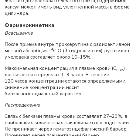
желтого до зеленовато‑желтого цвета; содержимое
капсул может иметь вид уплотненной массы в форме
цилиндра.
Фармакокинетика
Всасывание
После приема внутрь троксерутина с радиоактивной
14
меткой абсорбция
C
‑
O
‑(β‑гидроксиэтил)‑рутозидов
у человека составляет около 10–15%.
Максимальная концентрация в плазме крови (
C
)
max
достигается в пределах 1–9
часов. В течение
120
часов концентрации остаются определяемыми,
снижение концентрации носит
биоэкспоненциальный характер.
Распределение
Связь с белками плазмы крови составляет 27–29%, в
наибольших количествах накапливается в эндотелии.
Не проникает через гематоэнцефалический барьер.
Проникает через плацентарный барьер