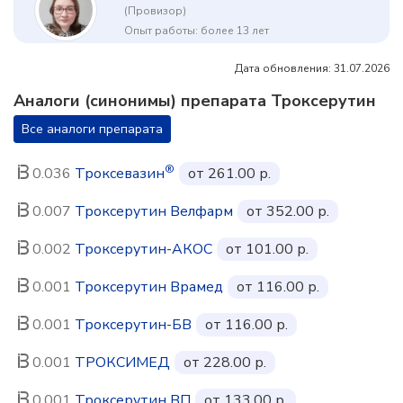
(Провизор)
Опыт работы: более 13 лет
Дата обновления: 31.07.2026
Аналоги (синонимы) препарата Троксерутин
Все аналоги препарата
®
0.036
Троксевазин
от 261.00 р.
0.007
Троксерутин Велфарм
от 352.00 р.
0.002
Троксерутин-АКОС
от 101.00 р.
0.001
Троксерутин Врамед
от 116.00 р.
0.001
Троксерутин-БВ
от 116.00 р.
0.001
ТРОКСИМЕД
от 228.00 р.
0.001
Троксерутин ВП
от 133.00 р.