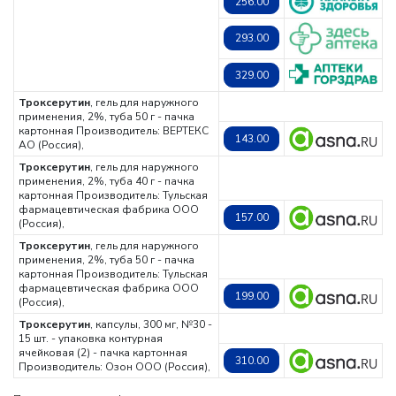
256.00
293.00
329.00
Троксерутин
, гель для наружного
применения, 2%, туба 50 г - пачка
картонная
Производитель: ВЕРТЕКС
143.00
АО (Россия),
Троксерутин
, гель для наружного
применения, 2%, туба 40 г - пачка
картонная
Производитель: Тульская
фармацевтическая фабрика ООО
157.00
(Россия),
Троксерутин
, гель для наружного
применения, 2%, туба 50 г - пачка
картонная
Производитель: Тульская
фармацевтическая фабрика ООО
199.00
(Россия),
Троксерутин
, капсулы, 300 мг, №30 -
15 шт. - упаковка контурная
ячейковая (2) - пачка картонная
310.00
Производитель: Озон ООО (Россия),