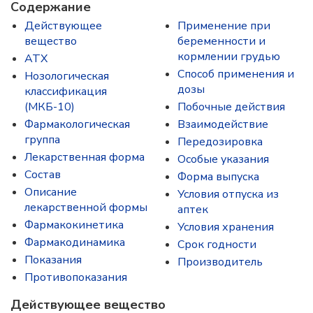
Содержание
Действующее
Применение при
вещество
беременности и
кормлении грудью
ATX
Способ применения и
Нозологическая
дозы
классификация
(МКБ-10)
Побочные действия
Фармакологическая
Взаимодействие
группа
Передозировка
Лекарственная форма
Особые указания
Состав
Форма выпуска
Описание
Условия отпуска из
лекарственной формы
аптек
Фармакокинетика
Условия хранения
Фармакодинамика
Срок годности
Показания
Производитель
Противопоказания
Действующее вещество