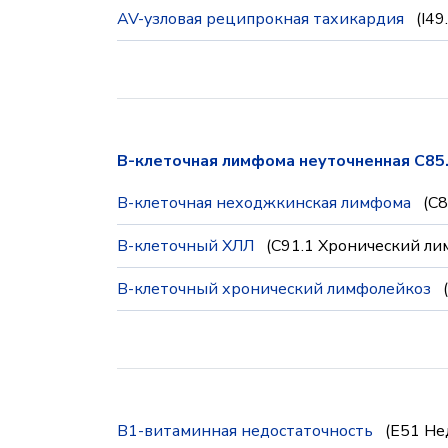
AV-узловая реципрокная тахикардия
(I4
B-клеточная лимфома неуточненная C85
B-клеточная неходжкинская лимфома
(C
B-клеточный ХЛЛ
(C91.1 Хронический л
B-клеточный хронический лимфолейкоз
B1-витаминная недостаточность
(E51 Не