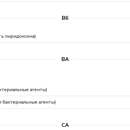
B6
ть пиридоксина)
BA
ктериальные агенты)
е бактериальные агенты)
CA