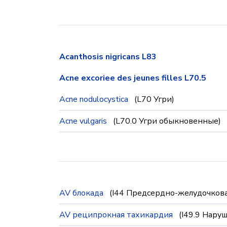
Acanthosis nigricans L83
Acne excoriee des jeunes filles L70.5
Acne nodulocystica
(L70 Угри)
Acne vulgaris
(L70.0 Угри обыкновенные)
AV блокада
(I44 Предсердно-желудочковая
AV реципрокная тахикардия
(I49.9 Нару