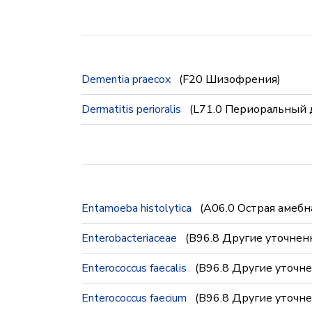
Dementia praecox
(F20 Шизофрения)
Dermatitis perioralis
(L71.0 Периоральный 
Entamoeba histolytica
(A06.0 Острая амебн
Enterobacteriaceae
(B96.8 Другие уточнен
Enterococcus faecalis
(B96.8 Другие уточн
Enterococcus faecium
(B96.8 Другие уточн