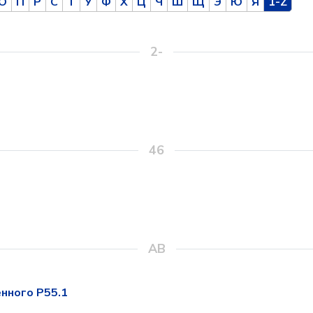
О
П
Р
С
Т
У
Ф
Х
Ц
Ч
Ш
Щ
Э
Ю
Я
1-Z
2-
46
AB
нного P55.1