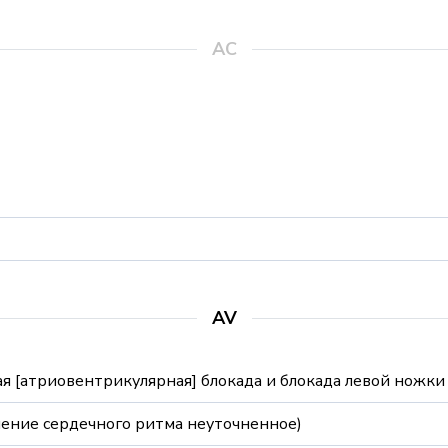
AC
AV
 [атриовентрикулярная] блокада и блокада левой ножки п
шение сердечного ритма неуточненное)