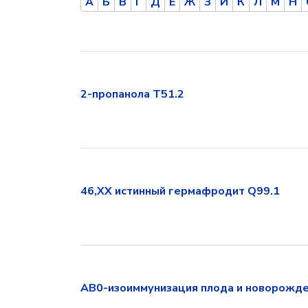
А
Б
В
Г
Д
Е
Ж
З
И
К
Л
М
Н
2-пропанола T51.2
46,XX истинный гермафродит Q99.1
AB0-изоиммунизация плода и новорожде