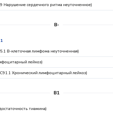
9.9 Нарушение сердечного ритма неуточненное)
B-
.1
85.1 B-клеточная лимфома неуточненная)
имфоцитарный лейкоз)
(C91.1 Хронический лимфоцитарный лейкоз)
B1
достаточность тиамина)