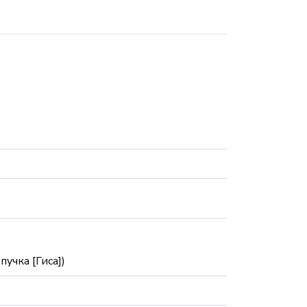
учка [Гиса])