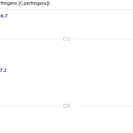
fringens [C.perfringens])
96.7
CO
7.2
CR