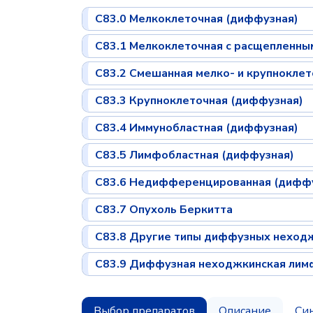
C83.0 Мелкоклеточная (диффузная)
C83.1 Мелкоклеточная с расщепленны
C83.2 Смешанная мелко- и крупнокле
C83.3 Крупноклеточная (диффузная)
C83.4 Иммунобластная (диффузная)
C83.5 Лимфобластная (диффузная)
C83.6 Недифференцированная (дифф
C83.7 Опухоль Беркитта
C83.8 Другие типы диффузных неход
C83.9 Диффузная неходжкинская лим
Выбор препаратов
Описание
Си