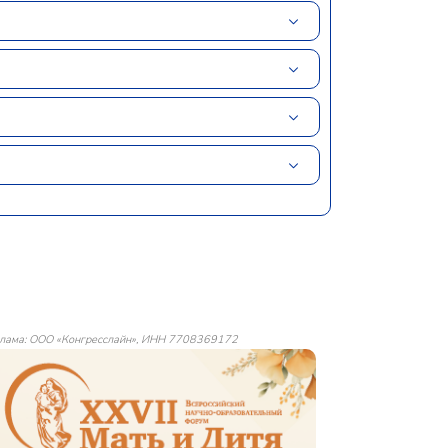
лама: ООО «Конгресслайн», ИНН 7708369172