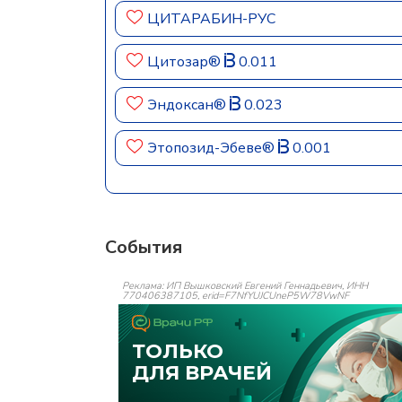
ЦИТАРАБИН-РУС
Цитозар®
0.011
Эндоксан®
0.023
Этопозид-Эбеве®
0.001
События
Реклама: ИП Вышковский Евгений Геннадьевич, ИНН
770406387105, erid=F7NfYUJCUneP5W78VwNF