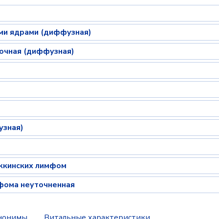
ми ядрами (диффузная)
точная (диффузная)
узная)
жкинских лимфом
фома неуточненная
нонимы
Витальные характеристики