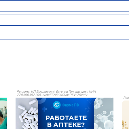
Реклама: ИП Вышковский Евгений Геннадьевич, ИНН
770406387105, erid=F7NfYUJCUneP5W79xufv
Рек