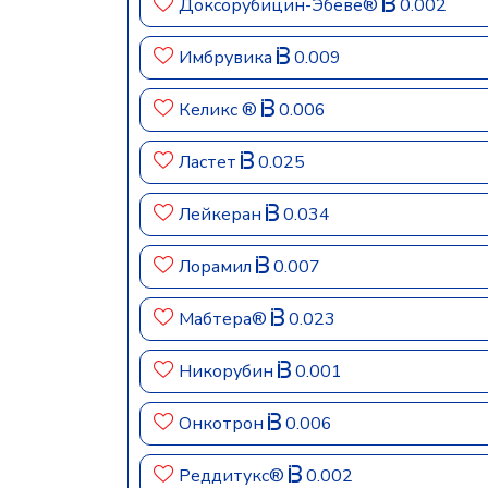
Доксорубицин-Эбеве®
0.002
Имбрувика
0.009
Келикс ®
0.006
Ластет
0.025
Лейкеран
0.034
Лорамил
0.007
Мабтера®
0.023
Никорубин
0.001
Онкотрон
0.006
Реддитукс®
0.002