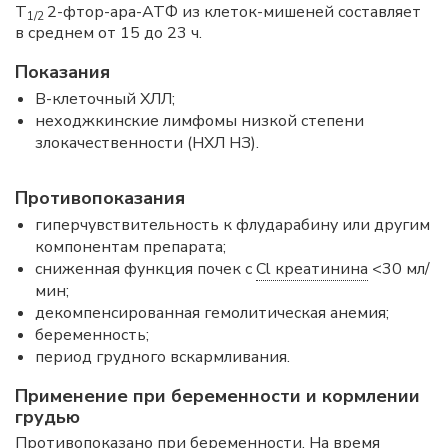
T
2-фтор-ара-АТФ из клеток-мишеней составляет
1/2
в среднем от 15 до 23 ч.
Показания
В-клеточный ХЛЛ;
неходжкинские лимфомы низкой степени
злокачественности (НХЛ НЗ).
Противопоказания
гиперчувствительность к флударабину или другим
компонентам препарата;
сниженная функция почек с
Cl креатинина
<30 мл/
мин;
декомпенсированная гемолитическая анемия;
беременность;
период грудного вскармливания.
Применение при беременности и кормлении
грудью
Противопоказано при беременности. На время