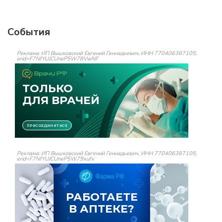
События
Реклама: ИП Вышковский Евгений Геннадьевич, ИНН 770406387105,
erid=F7NfYUJCUneP5W78VwNF
Реклама: ИП Вышковский Евгений Геннадьевич, ИНН 770406387105,
erid=F7NfYUJCUneP5W79xufv