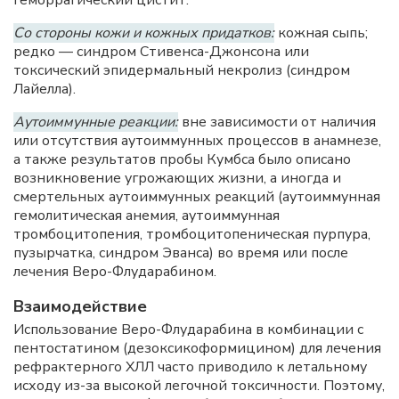
геморрагический цистит.
Со стороны кожи и кожных придатков:
кожная сыпь;
редко — синдром Стивенса-Джонсона или
токсический эпидермальный некролиз (синдром
Лайелла).
Аутоиммунные реакции:
вне зависимости от наличия
или отсутствия аутоиммунных процессов в анамнезе,
а также результатов пробы Кумбса было описано
возникновение угрожающих жизни, а иногда и
смертельных аутоиммунных реакций (аутоиммунная
гемолитическая анемия, аутоиммунная
тромбоцитопения, тромбоцитопеническая пурпура,
пузырчатка, синдром Эванса) во время или после
лечения Веро-Флударабином.
Взаимодействие
Использование Веро-Флударабина в комбинации с
пентостатином (дезоксикоформицином) для лечения
рефрактерного ХЛЛ часто приводило к летальному
исходу из-за высокой легочной токсичности. Поэтому,