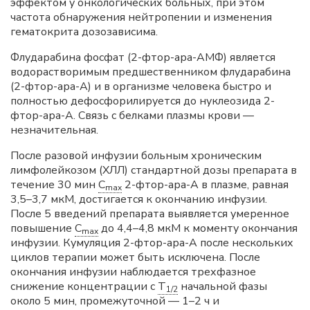
эффектом у онкологических больных, при этом
частота обнаружения нейтропении и изменения
гематокрита дозозависима.
Флударабина фосфат (2-фтор-ара-АМФ) является
водорастворимым предшественником флударабина
(2-фтор-ара-А) и в организме человека быстро и
полностью дефосфорилируется до нуклеозида 2-
фтор-ара-А. Связь с белками плазмы крови —
незначительная.
После разовой инфузии больным хроническим
лимфолейкозом (ХЛЛ) стандартной дозы препарата в
течение 30 мин
C
2-фтор-ара-А в плазме, равная
max
3,5–3,7 мкМ, достигается к окончанию инфузии.
После 5 введений препарата выявляется умеренное
повышение
C
до 4,4–4,8 мкМ к моменту окончания
max
инфузии. Кумуляция 2-фтор-ара-А после нескольких
циклов терапии может быть исключена. После
окончания инфузии наблюдается трехфазное
снижение концентрации с
T
начальной фазы
1/2
около 5 мин, промежуточной — 1–2 ч и