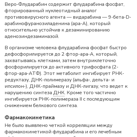
Веро-Флударабин содержит флударабина фосфат,
фторированный нуклеотидный аналог
противовирусного агента — видарабина — 9-бета-D-
арабинофуранозиладенина (ара-А), который
относительно устойчив к дезаминированию
аденозиндезаминазой.
В организме человека флударабина фосфат быстро
дефосфорилируется до 2 фтор-ара-А, который,
захватываясь клетками, затем внутриклеточно
фосфорилируется до активного трифосфата (2-
фтор-ара-АТФ). Этот метаболит ингибирует РНК-
редуктазу, ДНК-полимеразу (альфа-, дельта- и
ипсилон-), ДНК-праймазу и ДНК-лигазу, что ведет к
нарушению синтеза
ДНК
. Кроме того частично
ингибируется РНК-полимераза II с последующим
снижением белкового синтеза.
Фармакокинетика
Не было выявлено четкой корреляции между
фармакокинетикой флударабина и его лечебным