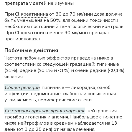
препарата у детей не изучены.
При
Cl креатинина
от 30 до 70 мл/мин доза должна
быть уменьшена на 50%, для оценки токсичности
необходим постоянный гематологический контроль.
При
Cl креатинина
менее 30 мл/мин препарат
противопоказан.
Побочные действия
Частота побочных эффектов приведена ниже в
соответствии со следующей градацией: типичные
(≥1%), редкие (≥0,1% и <1%) и очень редкие (<0,1%)
явления.
Общие реакции
: типичные — лихорадка, озноб,
инфекции, недомогание, слабость и повышенная
утомляемость, периферические отеки.
Со стороны органов кроветворения:
нейтропения,
тромбоцитопения и анемия. Наибольшее снижение
числа нейтрофилов в среднем наблюдается на 13
день (от 3 до 25 дня) от начала лечения,