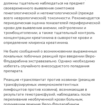
должны тщательно наблюдаться на предмет
своевременного выявления симптомов
гематологической и негематологической (прежде
всего неврологической) токсичности. Рекомендуется
периодическая оценка показателей периферической
крови для выявления анемии, нейтропении и
тромбоцитопении, а также тщательный контроль
концентрации креатинина в сыворотке крови и
определение клиренса креатинина.
Не было сообщений о возникновении выраженных
локальных побочных реакций при введении Веро-
Флударабина экстравазально. Однако необходимо
избегать случайного внесосудистого попадания
препарата.
Реакция «трансплантат против хозяина» (реакция
трансфузируемых иммунокомпетентных
лимфоцитов против хозяина), возникающая в
результате гемотрансфузий, наблюдалась после
переливания необлученной крови больным,
получавшим лечение Веро-Флударабином.