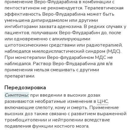
применение Веро-Флударабина в комбинации с
пентостатином не рекомендуется. Терапевтическая
эффективность Веро-Флударабина может быть
уменьшена дипиридамолом или другими
ингибиторами захвата аденозина. В редких случаях у
пациентов, получавших Веро-Флударабин до, после
или одновременно с алкилирующими
цитотоксическими средствами или радиотерапией,
наблюдался миелодиспластический синдром (МДС).
При монотерапии Веро-флударабином МДС не
наблюдался. Раствор Веро-Флударабина для в/в
применения нельзя смешивать с другими
препаратами.
Передозировка
Симптомы:
при введении в высоких дозах
развиваются необратимые изменения в
ЦНС
,
включающие слепоту, кому и смерть. Применение
высоких доз также связано с развитием выраженной
тромбоцитопении и нейтропении вследствие
подавления функции костного мозга.