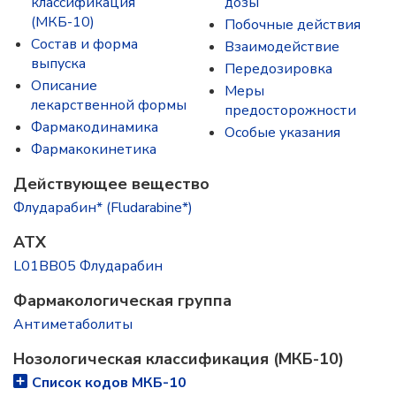
классификация
дозы
(МКБ-10)
Побочные действия
Состав и форма
Взаимодействие
выпускa
Передозировка
Описание
Меры
лекарственной формы
предосторожности
Фармакодинамика
Особые указания
Фармакокинетика
Действующее вещество
Флударабин* (Fludarabine*)
ATX
L01BB05 Флударабин
Фармакологическая группа
Антиметаболиты
Нозологическая классификация (МКБ-10)
Список кодов МКБ-10