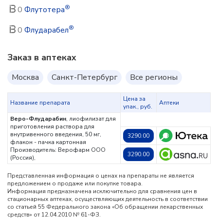
®
0
Флутотера
®
0
Флударабел
Заказ в аптеках
Москва
Санкт-Петербург
Все регионы
Цена за
Название препарата
Аптеки
упак., руб.
Веро-Флударабин
, лиофилизат для
приготовления раствора для
внутривенного введения, 50 мг,
3290.00
флакон - пачка картонная
Производитель: Верофарм ООО
3290.00
(Россия),
Представленная информация о ценах на препараты не является
предложением о продаже или покупке товара.
Информация предназначена исключительно для сравнения цен в
стационарных аптеках, осуществляющих деятельность в соответствии
со статьей 55 Федерального закона «Об обращении лекарственных
средств» от 12.04.2010 № 61-ФЗ.