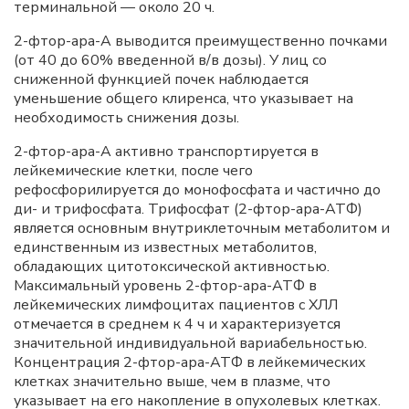
терминальной — около 20 ч.
2-фтор-ара-А выводится преимущественно почками
(от 40 до 60% введенной в/в дозы). У лиц со
сниженной функцией почек наблюдается
уменьшение общего клиренса, что указывает на
необходимость снижения дозы.
2-фтор-ара-А активно транспортируется в
лейкемические клетки, после чего
рефосфорилируется до монофосфата и частично до
ди- и трифосфата. Трифосфат (2-фтор-ара-АТФ)
является основным внутриклеточным метаболитом и
единственным из известных метаболитов,
обладающих цитотоксической активностью.
Максимальный уровень 2-фтор-ара-АТФ в
лейкемических лимфоцитах пациентов с ХЛЛ
отмечается в среднем к 4 ч и характеризуется
значительной индивидуальной вариабельностью.
Концентрация 2-фтор-ара-АТФ в лейкемических
клетках значительно выше, чем в плазме, что
указывает на его накопление в опухолевых клетках.