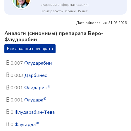
академии информатизации)
Опыт работы: более 35 лет
Дата обновления: 31.03.2026
Аналоги (синонимы) препарата Веро-
Флударабин
Все аналоги препарата
0.007
Флударабин
0.003
Дарбинес
®
0.001
Флидарин
®
0.001
Флудара
0
Флударабин-Тева
®
0
Флугарда