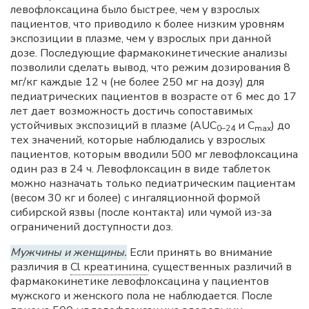
левофлоксацина было быстрее, чем у взрослых
пациентов, что приводило к более низким уровням
экспозиции в плазме, чем у взрослых при данной
дозе. Последующие фармакокинетические анализы
позволили сделать вывод, что режим дозирования 8
мг/кг каждые 12 ч (не более 250 мг на дозу) для
педиатрических пациентов в возрасте от 6 мес до 17
лет дает возможность достичь сопоставимых
устойчивых экспозиций в плазме (AUC
и C
) до
0–24
max
тех значений, которые наблюдались у взрослых
пациентов, которым вводили 500 мг левофлоксацина
один раз в 24 ч. Левофлоксацин в виде таблеток
можно назначать только педиатрическим пациентам
(весом 30 кг и более) с ингаляционной формой
сибирской язвы (после контакта) или чумой из-за
ограничений доступности доз.
Мужчины и женщины.
Если принять во внимание
различия в
Cl креатинина
, существенных различий в
фармакокинетике левофлоксацина у пациентов
мужского и женского пола не наблюдается. После