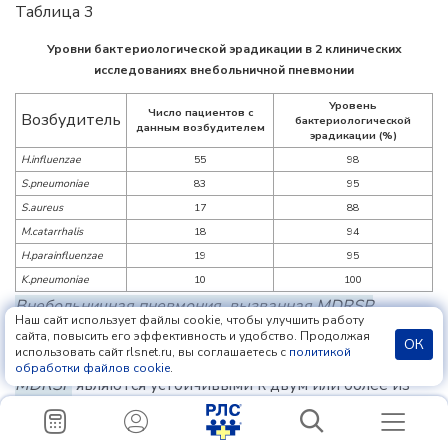
Таблица 3
Уровни бактериологической эрадикации в 2 клинических
исследованиях внебольничной пневмонии
Уровень
Число пациентов с
Возбудитель
бактериологической
данным возбудителем
эрадикации (%)
H.influenzae
55
98
S.pneumoniae
83
95
S.aureus
17
88
М.catarrhalis
18
94
H.parainfluenzae
19
95
K.pneumoniae
10
100
Внебольничная пневмония, вызванная MDRSP
Наш сайт использует файлы cookie, чтобы улучшить работу
сайта, повысить его эффективность и удобство. Продолжая
Левофлоксацин был эффективен для лечения
ОК
использовать сайт rlsnet.ru, вы соглашаетесь с
политикой
внебольничной пневмонии, вызванной
MDRSP
.
обработки файлов cookie
.
MDRSP
являются устойчивыми к двум или более из
следующих антибактериальных средств: пенициллин
(MIC ≥2 мкг/мл), цефалоспорины 2-го поколения
(например, цефуроксим, макролиды, тетрациклины и