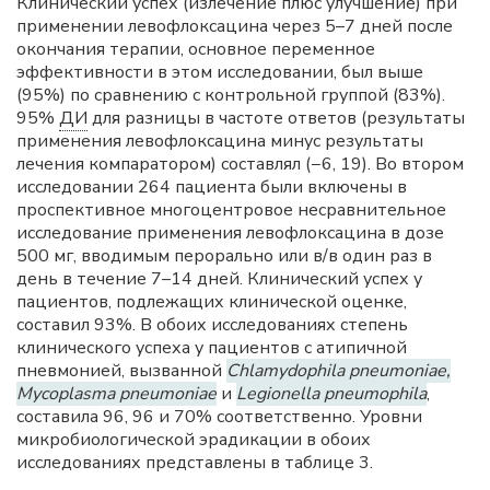
Клинический успех (излечение плюс улучшение) при
применении левофлоксацина через 5–7 дней после
окончания терапии, основное переменное
эффективности в этом исследовании, был выше
(95%) по сравнению с контрольной группой (83%).
95%
ДИ
для разницы в частоте ответов (результаты
применения левофлоксацина минус результаты
лечения компаратором) составлял (−6, 19). Во втором
исследовании 264 пациента были включены в
проспективное многоцентровое несравнительное
исследование применения левофлоксацина в дозе
500 мг, вводимым перорально или в/в один раз в
день в течение 7–14 дней. Клинический успех у
пациентов, подлежащих клинической оценке,
составил 93%. В обоих исследованиях степень
клинического успеха у пациентов с атипичной
пневмонией, вызванной
Chlamydophila pneumoniae,
Mycoplasma pneumoniae
и
Legionella pneumophila
,
составила 96, 96 и 70% соответственно. Уровни
микробиологической эрадикации в обоих
исследованиях представлены в таблице 3.