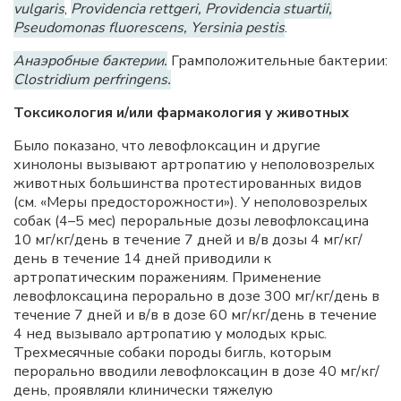
vulgaris
,
Providencia rettgeri, Providencia stuartii,
Pseudomonas fluorescens, Yersinia pestis
.
Анаэробные бактерии.
Грамположительные бактерии:
Clostridium perfringens.
Токсикология и/или фармакология у животных
Было показано, что левофлоксацин и другие
хинолоны вызывают артропатию у неполовозрелых
животных большинства протестированных видов
(см. «Меры предосторожности»). У неполовозрелых
собак (4–5 мес) пероральные дозы левофлоксацина
10 мг/кг/день в течение 7 дней и в/в дозы 4 мг/кг/
день в течение 14 дней приводили к
артропатическим поражениям. Применение
левофлоксацина перорально в дозе 300 мг/кг/день в
течение 7 дней и в/в в дозе 60 мг/кг/день в течение
4 нед вызывало артропатию у молодых крыс.
Трехмесячные собаки породы бигль, которым
перорально вводили левофлоксацин в дозе 40 мг/кг/
день, проявляли клинически тяжелую