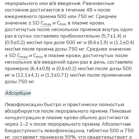
перорального или в/в введения. Равновесные
состояния достигаются в течение 48 ч после
ежедневного приема 500 или 750 мг. Среднее
значение ± SD
C
и C
в плазме крови,
max
min
достигнутых после нескольких приемов внутрь один
раз в сутки, составляло приблизительно (5,7±1,4) и
(0,5±0,2) мкг/мл при дозе 500 мг и (8,6±1,9) и (1,1±0,4)
мкг/мл после приема дозы 750 мг. Среднее значение
± SD
C
и C
в плазме крови, достигнутых после
max
min
нескольких в/в введений один раз в день, составляло
примерно (6,4±0,8) и (0,6±0,2) мкг/мл после дозы 500
мг и (12,1±4,1) и (1,3±0,71) мкг/мл после применения
дозы 750 мг.
Абсорбция
Левофлоксацин быстро и практически полностью
абсорбируется после перорального приема. Пиковые
концентрации в плазме крови обычно достигаются
через 1–2 ч после перорального приема. Абсолютная
биодоступность левофлоксацина, таблетки 500 и 750
мг, составляет примерно 99%, что свидетельствует о