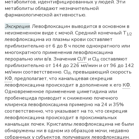
метаболитов, идентифицированных у людей. Эти
метаболиты обладают незначительной
фармакологической активностью.
Экскреция
. Левофлоксацин выводится в основном в
неизмененном виде с мочой. Средний конечный Т
1/2
левофлоксацина из плазмы крови составляет
приблизительно от 6 до 8 ч после однократного или
многократного применения левофлоксацина
перорально или в/в. Значения
Cl/F
и Cl
составляют
R
приблизительно от 144 до 226 мл/мин и от 96 до 142
мл/мин соответственно. Cl
, превышающий скорость
R
КФ
, предполагает, что канальцевая секреция
левофлоксацина происходит в дополнение к его
КФ
.
Одновременное применение циметидина или
пробенецида приводит к снижению почечного
клиренса левофлоксацина примерно на 24 и 35%
соответственно, что указывает на то, что секреция
левофлоксацина происходит в проксимальных
канальцах почек. Кристаллы левофлоксацина не были
обнаружены ни в одном из образцов мочи, недавно
собранных у субъектов, получавших левофлоксацин.