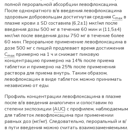
полной пероральной абсорбции левофлоксацина.
После однократного в/в введения левофлоксацина
здоровым добровольцам достигнутая средняя
C
в
max
плазме крови ± SD составила (6,2±1) мкг/мл после
введения дозы 500 мг в течение 60 мин и (11,5±4)
мкг/мл после введения дозы 750 мг в течение более
60 мин. Пероральное применение левофлоксацина в
дозе 500 мг с пищей продлевает время достижения
C
примерно на 1 ч и снижает пиковую
max
концентрацию примерно на 14% после приема
таблетки и примерно на 25% после применения
раствора для приема внутрь. Таким образом,
левофлоксацин в виде таблеток можно принимать
независимо от еды.
Профиль концентрации левофлоксацина в плазме
после в/в введения аналогичен и сопоставим по
степени экспозиции (
AUC
) с профилем, наблюдаемым
для таблеток левофлоксацина при применении
равных доз (мг/мг). Следовательно, пероральный и в/
в пути введения можно считать взаимозаменяемыми.