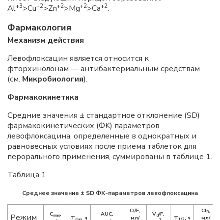
+3
+2
+2
+2
+2
Al
>Cu
>Zn
>Mg
>Ca
.
Фармакология
Механизм действия
Левофлоксацин является относится к
фторхинолонам — антибактериальным средствам
(см.
Микробиология
).
Фармакокинетика
Средние значения ± стандартное отклонение (SD)
фармакокинетических (ФK) параметров
левофлоксацина, определенные в однократных и
равновесных условиях после приема таблеток для
перорального применения, суммированы в таблице 1.
Таблица 1
Среднее значение ± SD ФK-параметров левофлоксацина
Cl/F,
Cl
,
R
C
,
AUC,
V
/F,
Режим
max
d
T
ч
мл/
Т
, ч
мл/
max,
1/2
2