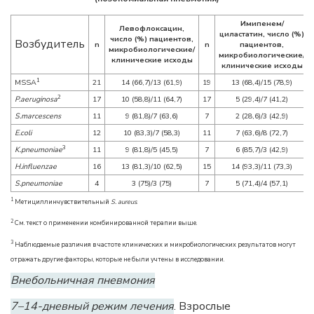
Имипенем/
Левофлоксацин,
циластатин, число (%)
число (%) пациентов,
Возбудитель
n
n
пациентов,
микробиологические/
микробиологические/
клинические исходы
клинические исходы
1
MSSA
21
14 (66,7)/13 (61,9)
19
13 (68,4)/15 (78,9)
2
P.aeruginosa
17
10 (58,8)/11 (64,7)
17
5 (29,4)/7 (41,2)
S.marcescens
11
9 (81,8)/7 (63,6)
7
2 (28,6)/3 (42,9)
E.coli
12
10 (83,3)/7 (58,3)
11
7 (63,6)/8 (72,7)
3
K.pneumoniae
11
9 (81,8)/5 (45,5)
7
6 (85,7)/3 (42,9)
H.influenzae
16
13 (81,3)/10 (62,5)
15
14 (93,3)/11 (73,3)
S.pneumoniae
4
3 (75)/3 (75)
7
5 (71,4)/4 (57,1)
1
Метициллинчувствительный
S. aureus
.
2
См. текст о применении комбинированной терапии выше.
3
Наблюдаемые различия в частоте клинических и микробиологических результатов могут
отражать другие факторы, которые не были учтены в исследовании.
Внебольничная пневмония
7–14-дневный режим лечения
. Взрослые