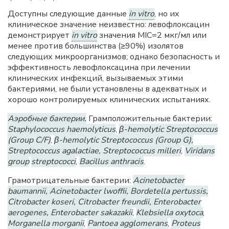
Доступны следующие данные
in vitro
, но их
клиническое значение неизвестно: левофлоксацин
демонстрирует
in vitro
значения MIC=2 мкг/мл или
менее против большинства (≥90%) изолятов
следующих микроорганизмов; однако безопасность и
эффективность левофлоксацина при лечении
клинических инфекций, вызываемых этими
бактериями, не были установлены в адекватных и
хорошо контролируемых клинических испытаниях.
Аэробные бактерии.
Грамположительные бактерии:
Staphylococcus haemolyticus
,
β-hemolytic Streptococcus
(Group C/F)
,
β-hemolytic Streptococcus (Group G),
Streptococcus agalactiae, Streptococcus milleri
,
Viridans
group
streptococci
,
Bacillus anthracis
.
Грамотрицательные бактерии:
Acinetobacter
baumannii, Acinetobacter lwoffii, Bordetella pertussis,
Citrobacter koseri, Citrobacter freundii, Enterobacter
aerogenes, Enterobacter sakazakii
,
Klebsiella oxytoca
,
Morganella morganii
,
Pantoea agglomerans
,
Proteus