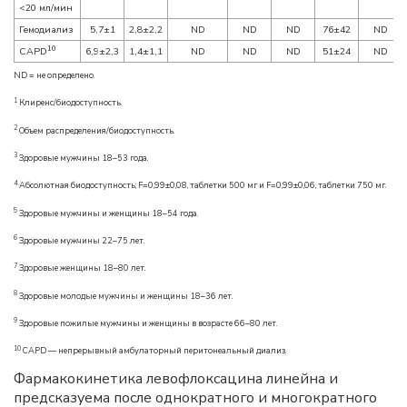
<20 мл/мин
Гемодиализ
5,7±1
2,8±2,2
ND
ND
ND
76±42
ND
10
CAPD
6,9±2,3
1,4±1,1
ND
ND
ND
51±24
ND
ND = не определено.
1
Клиренс/биодоступность.
2
Объем распределения/биодоступность.
3
Здоровые мужчины 18–53 года.
4
Абсолютная биодоступность; F=0,99±0,08, таблетки 500 мг и F=0,99±0,06, таблетки 750 мг.
5
Здоровые мужчины и женщины 18–54 года.
6
Здоровые мужчины 22–75 лет.
7
Здоровые женщины 18–80 лет.
8
Здоровые молодые мужчины и женщины 18–36 лет.
9
Здоровые пожилые мужчины и женщины в возрасте 66–80 лет.
10
CAPD — непрерывный амбулаторный перитонеальный диализ.
Фармакокинетика левофлоксацина линейна и
предсказуема после однократного и многократного