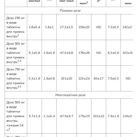
мкг/мл
мкг·ч/мл
л
1
мин
мин
Разовая доза
Доза 250 мг
в виде
таблетки
2,8±0,4
1,6±1
27,2±3,9
156±20
ND
7,3±0,9
142±21
для приема
3
внутрь
Доза 500 мг
в виде
таблетки
5,1±0,8
1,6±0,6
47,9±6,8
178±28
ND
6,3±0,6
103±30
для приема
3,4
внутрь
Доза 750 мг
в виде
таблетки
9,3±1,6
1,6±0,8
101±20
129±24
83±17
7,5±0,9
ND
для приема
4,5
внутрь
Многократная доза
Доза 500 мг
в виде
таблетки
для приема
5,7±1,4
1,1±0,4
47,5±6,7
175±25
102±22
7,6±1,6
116±31
внутрь,
каждые 24
3
ч