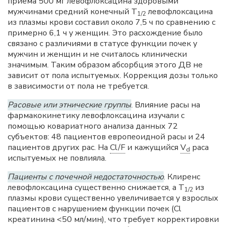
приема 500 мг левофлоксацина здоровыми
мужчинами средний конечный Т
левофлоксацина
1/2
из плазмы крови составил около 7,5 ч по сравнению с
примерно 6,1 ч у женщин. Это расхождение было
связано с различиями в статусе функции почек у
мужчин и женщин и не считалось клинически
значимым. Таким образом абсорбция этого ДВ не
зависит от пола испытуемых. Коррекция дозы только
в зависимости от пола не требуется.
Расовые или этнические группы
. Влияние расы на
фармакокинетику левофлоксацина изучали с
помощью ковариатного анализа данных 72
субъектов: 48 пациентов европеоидной расы и 24
пациентов других рас. На
Cl/F
и кажущийся
V
раса
d
испытуемых не повлияла.
Пациенты с почечной недостаточностью
. Клиренс
левофлоксацина существенно снижается, а Т
из
1/2
плазмы крови существенно увеличивается у взрослых
пациентов с нарушением функции почек (Cl
креатинина <50 мл/мин), что требует корректировки