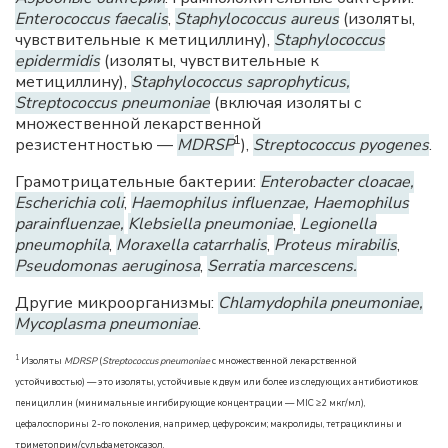
Enterococcus faecalis
,
Staphylococcus aureus
(изоляты,
чувствительные к метициллину),
Staphylococcus
epidermidis
(изоляты, чувствительные к
метициллину),
Staphylococcus saprophyticus,
Streptococcus pneumoniae
(включая изоляты с
множественной лекарственной
1
резистентностью —
MDRSP
),
Streptococcus pyogenes
.
Грамотрицательные бактерии:
Enterobacter cloacae,
Escherichia coli
,
Haemophilus influenzae, Haemophilus
parainfluenzae,
Klebsiella pneumoniae
,
Legionella
pneumophila
,
Moraxella catarrhalis
,
Proteus mirabilis
,
Pseudomonas aeruginosa
,
Serratia marcescens.
Другие микроорганизмы:
Chlamydophila pneumoniae,
Mycoplasma pneumoniae
.
1
Изоляты
MDRSP
(
Streptococcus pneumoniae
с множественной лекарственной
устойчивостью) — это изоляты, устойчивые к двум или более из следующих антибиотиков:
пенициллин (минимальные ингибирующие концентрации — MIC ≥2 мкг/мл),
цефалоспорины 2-го поколения, например, цефуроксим; макролиды, тетрациклины и
триметоприм/сульфаметоксазол.