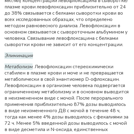
мкг/мл) концентраций левофлоксацина в сыворотке/
плазме крови левофлоксацин приблизительно от 24
до 38% связывается с белками сыворотки крови во
всех исследованных образцах, что определено
методом равновесного диализа. Левофлоксацин в
основном связывается с сывороточным альбумином у
человека. Связывание левофлоксацина с белками
сыворотки крови не зависит от его концентрации.
Элиминация
Метаболизм
. Левофлоксацин стереохимически
стабилен в плазме крови и моче и не превращается
метаболически в свой энантиомер D-офлоксацин.
Левофлоксацин в организме человека подвергается
ограниченному метаболизму и в основном выводится
в неизмененном виде с мочой. После перорального
применения приблизительно 87% дозы выводилось
в виде неизмененного ДВ с мочой в течение 48 ч,
тогда как менее 4% дозы выводилось с фекалиями за
72 ч. Менее 5% введенной дозы выводилось с мочой
в виде десметила и N-оксида, единственных