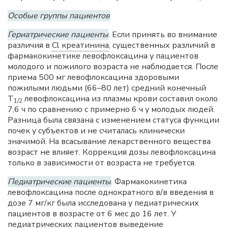
Особые группы пациентов
Гериатрические пациенты
. Если принять во внимание
различия в
Cl креатинина
, существенных различий в
фармакокинетике левофлоксацина у пациентов
молодого и пожилого возраста не наблюдается. После
приема 500 мг левофлоксацина здоровыми
пожилыми людьми (66–80 лет) средний конечный
Т
левофлоксацина из плазмы крови составил около
1/2
7,6 ч по сравнению с примерно 6 ч у молодых людей.
Разница была связана с изменением статуса функции
почек у субъектов и не считалась клинически
значимой. На всасывание лекарственного вещества
возраст не влияет. Коррекция дозы левофлоксацина
только в зависимости от возраста не требуется.
Педиатрические пациенты
. Фармакокинетика
левофлоксацина после однократного в/в введения в
дозе 7 мг/кг была исследована у педиатрических
пациентов в возрасте от 6 мес до 16 лет. У
педиатрических пациентов выведение