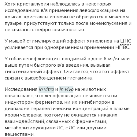
Хотя кристаллурия наблюдалась в некоторых
исследованиях в/в применения левофлоксацина на
крысах, кристаллы из мочи не образуются в мочевом
пузыре, присутствуют только после мочеиспускания и
не связаны с нефротоксичностью.
У мышей стимулирующий эффект хинолонов на
ЦНС
усиливается при одновременном применении
НПВС
.
У собак левофлоксацин, вводимый в дозе 6 мг/кг или
выше путем быстрого в/в введения, вызывал
гипотензивный эффект. Считается, что этот эффект
связан с высвобождением гистамина.
Исследования
in vitro
и
in vivo
на животных
показывают, что левофлоксацин не является ни
индуктором ферментов, ни их ингибитором в
диапазоне терапевтических концентраций в плазме
крови человека; поэтому не ожидается никаких
взаимодействий, связанных с ферментами,
метаболизирующими ЛС, с ЛС или другими
веществами.