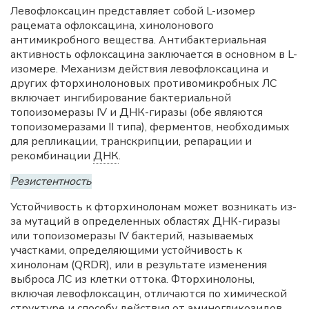
Левофлоксацин представляет собой L-изомер
рацемата офлоксацина, хинолонового
антимикробного вещества. Антибактериальная
активность офлоксацина заключается в основном в L-
изомере. Механизм действия левофлоксацина и
других фторхинолоновых противомикробных ЛС
включает ингибирование бактериальной
топоизомеразы IV и ДНК-гиразы (обе являются
топоизомеразами II типа), ферментов, необходимых
для репликации, транскрипции, репарации и
рекомбинации
ДНК
.
Резистентность
Устойчивость к фторхинолонам может возникать из-
за мутаций в определенных областях ДНК-гиразы
или топоизомеразы IV бактерий, называемых
участками, определяющими устойчивость к
хинолонам (QRDR), или в результате изменения
выброса ЛС из клетки оттока. Фторхинолоны,
включая левофлоксацин, отличаются по химической
структуре и способу действия от аминогликозидов,