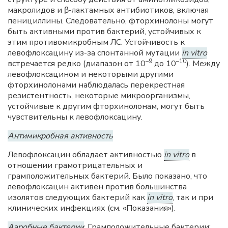
макролидов и β-лактамных антибиотиков, включая
пенициллины. Следовательно, фторхинолоны могут
быть активными против бактерий, устойчивых к
этим противомикробным ЛС. Устойчивость к
левофлоксацину из-за спонтанной мутации
in vitro
–9
–10
встречается редко (диапазон от 10
до 10
). Между
левофлоксацином и некоторыми другими
фторхинолонами наблюдалась перекрестная
резистентность, некоторые микроорганизмы,
устойчивые к другим фторхинолонам, могут быть
чувствительны к левофлоксацину.
Антимикробная активность
Левофлоксацин обладает активностью
in vitro
в
отношении грамотрицательных и
грамположительных бактерий. Было показано, что
левофлоксацин активен против большинства
изолятов следующих бактерий как
in vitro
, так и при
клинических инфекциях (см. «Показания»).
Аэробные бактерии
. Грамположительные бактерии: