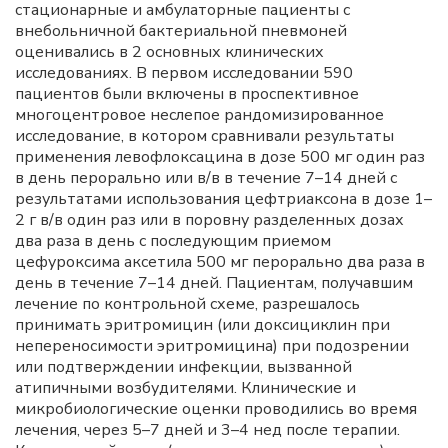
стационарные и амбулаторные пациенты с
внебольничной бактериальной пневмоней
оценивались в 2 основных клинических
исследованиях. В первом исследовании 590
пациентов были включены в проспективное
многоцентровое неслепое рандомизированное
исследование, в котором сравнивали результаты
применения левофлоксацина в дозе 500 мг один раз
в день перорально или в/в в течение 7–14 дней с
результатами использования цефтриаксона в дозе 1–
2 г в/в один раз или в поровну разделенных дозах
два раза в день с последующим приемом
цефуроксима аксетила 500 мг перорально два раза в
день в течение 7–14 дней. Пациентам, получавшим
лечение по контрольной схеме, разрешалось
принимать эритромицин (или доксициклин при
непереносимости эритромицина) при подозрении
или подтверждении инфекции, вызванной
атипичными возбудителями. Клинические и
микробиологические оценки проводились во время
лечения, через 5–7 дней и 3–4 нед после терапии.