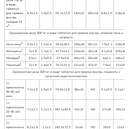
Доза 750 мг
в виде
таблетки
для приема
8,6±1,9
1,4±0,5
90,7±17,6
143±29
100±16
8,8±1,5
116±28
внутрь,
каждые 24
5
ч
Однократная доза 500 мг в виде таблетки для приема внутрь, влияние пола и
возраста
6
Мужчины
5,5±1,1
1,2±0,4
54,4±18,9
166±44
89±13
7,5±2,1
126±38
7
Женщины
7±1,6
1,7±0,5
67,7±24,2
136±44
62±16
6,1±0,8
106±40
8
Молодые
5,5±1
1,5±0,6
47,5±9,8
182±35
83±18
6±0,9
140±33
9
Пожилые
7±1,6
1,4±0,5
74,7±23,3
121±33
67±19
7,6±2
91±29
Однократная доза 500 мг в виде таблетки для приема внутрь, пациенты с
почечной недостаточностью
Cl
креатинина
7,5±1,8
1,5±0,5
95,6±11,8
88±10
ND
9,1±0,9
9,1±0,9
50–80 мл/
мин
Cl
креатинина
7,1±3,1
2,1±1,3
182,1±62,6
51±19
ND
27±10
26±13
20–49 мл/
мин
Cl
креатинина
8,2±2,6
1,1±1
263,5±72,5
33±8
ND
35±5
13±3