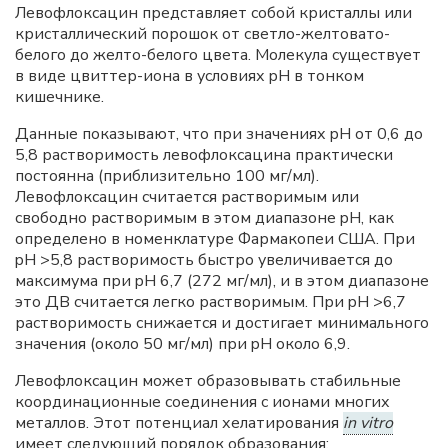
Левофлоксацин представляет собой кристаллы или
кристаллический порошок от светло-желтовато-
белого до желто-белого цвета. Молекула существует
в виде цвиттер-иона в условиях pH в тонком
кишечнике.
Данные показывают, что при значениях pH от 0,6 до
5,8 растворимость левофлоксацина практически
постоянна (приблизительно 100 мг/мл).
Левофлоксацин считается растворимым или
свободно растворимым в этом диапазоне pH, как
определено в номенклатуре Фармакопеи США. При
pH >5,8 растворимость быстро увеличивается до
максимума при pH 6,7 (272 мг/мл), и в этом диапазоне
это ДВ считается легко растворимым. При pH >6,7
растворимость снижается и достигает минимального
значения (около 50 мг/мл) при pH около 6,9.
Левофлоксацин может образовывать стабильные
координационные соединения с ионами многих
металлов. Этот потенциал хелатирования
in vitro
имеет следующий порядок образования: