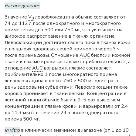
Распределение
Значение
V
левофлоксацина обычно составляет от
d
74 до 112 л после однократного и многократного
применения доз 500 или 750 мг, что указывает на
широкое распространение в тканях организма.
Левофлоксацин достигает своего пика в тканях кожи
и волдырях здоровых людей примерно через 3 ч
после приема дозы. Отношение
AUC
биопсии кожной
ткани к плазме крови составляет приблизительно 2, а
отношение
AUC
волдыря к плазме составляет
приблизительно 1 после многократного приема
левофлоксацина в дозах 750 и 500 мг один раз в
день здоровыми субъектами. Левофлоксацин также
хорошо проникает в ткани легких. Концентрации в
легочной ткани обычно были в 2–5 раз выше, чем
концентрации в плазме крови, и варьировали от 2,4
до 11,3 мкг/г в течение 24 ч после однократного
приема 500 мг.
In vitro
в клинически значимом диапазоне (от 1 до 10