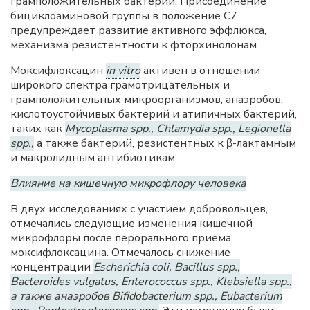
грамположительных бактерий. Присоединение
бициклоаминовой группы в положение С7
предупреждает развитие активного эффлюкса,
механизма резистентности к фторхинолонам.
Моксифлоксацин
in vitro
активен в отношении
широкого спектра грамотрицательных и
грамположительных микроорганизмов, анаэробов,
кислотоустойчивых бактерий и атипичных бактерий,
таких как
Mycoplasma spp., Chlamydia spp., Legionella
spp.,
а также бактерий, резистентных к β-лактамным
и макролидным антибиотикам.
Влияние на кишечную микрофлору человека
В двух исследованиях с участием добровольцев,
отмечались следующие изменения кишечной
микрофлоры после перорального приема
моксифлоксацина. Отмечалось снижение
концентрации
Escherichia coli, Bacillus spp.,
Bacteroides vulgatus, Enterococcus spp., Klebsiella spp.,
а также анаэробов Bifidobacterium spp., Eubacterium