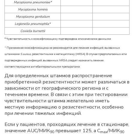
Mycoplasma pneumoniae*
Mycoplasma hominis
Mycoplasma genitalium
Legionella pneumophila*
Coxiella burnettii
* Чувствительность к моксифлоксацину подтверждена клиническими данными
+
Применение моксифлоксацина не рекомендуется для лечения инфекций, вызванных
штаммами
S.aureus,
резистентными к метициллину (
MRSA
). В случае предполагаемых или
подтвержденных инфекций, вызванных
MRSA
, следует назначить лечение
соответствующими антибактериальными препаратами.
Для определенных штаммов распространение
приобретенной резистентности может различаться в
зависимости от географического региона и с
течением времени. В связи с этим при тестировании
чувствительности штамма желательно иметь
местную информацию о резистентности, особенно
при лечении тяжелых инфекций.
Если у пациентов, проходящих лечение в стационаре,
значение AUC/МИК
превышает 125, а С
/МИК
90
max
90