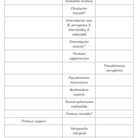
Klebsiella oxytoca
Citrobacter
freundii*
Enterobacter spp.
(E. aerogenes, E.
intermedius, E.
sakazakii)
Enterobacter
cloacae*
Pantoea
agglomerans
Pseudomonas
aeruginosa
Pseudomonas
fluorescens
Burkholderia
cepacia
Stenotrophomonas
maltophilia
Proteus mirabilis*
Proteus vulgaris
Morganella
morganii