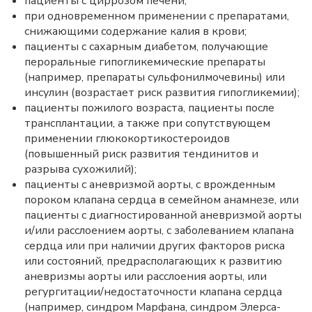
пациенты с циррозом печени;
при одновременном применении с препаратами,
снижающими содержание калия в крови;
пациенты с сахарным диабетом, получающие
пероральные гипогликемические препараты
(например, препараты сульфонилмочевины) или
инсулин (возрастает риск развития гипогликемии);
пациенты пожилого возраста, пациенты после
трансплантации, а также при сопутствующем
применении глюкокортикостероидов
(повышенный риск развития тендинитов и
разрыва сухожилий);
пациенты с аневризмой аорты, с врожденным
пороком клапана сердца в семейном анамнезе, или
пациенты с диагностированной аневризмой аорты
и/или расслоением аорты, с заболеванием клапана
сердца или при наличии других факторов риска
или состояний, предрасполагающих к развитию
аневризмы аорты или расслоения аорты, или
регургитации/недостаточности клапана сердца
(например, синдром Марфана, синдром Элерса-