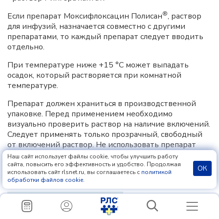
®
Если препарат Моксифлоксацин Полисан
, раствор
для инфузий, назначается совместно с другими
препаратами, то каждый препарат следует вводить
отдельно.
При температуре ниже +15 °С может выпадать
осадок, который растворяется при комнатной
температуре.
Препарат должен храниться в производственной
упаковке. Перед применением необходимо
визуально проверить раствор на наличие включений.
Следует применять только прозрачный, свободный
от включений раствор. Не использовать препарат
при наличии в растворе видимых взвешенных частиц
Наш сайт использует файлы cookie, чтобы улучшить работу
или при помутнении раствора.
сайта, повысить его эффективность и удобство. Продолжая
ОК
использовать сайт rlsnet.ru, вы соглашаетесь с
политикой
обработки файлов cookie
.
Побочные действия
Резюме профиля безопасности
Неблагоприятные реакции, перечисленные в группе