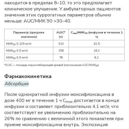
находится в пределах 8–10, то это предполагает
клиническое улучшение. У амбулаторных пациентов
значения этих суррогатных параметров обычно
меньше: AUC/МИК 90 >30–40.
Параметр (среднее
AUIC*
С
/МИК
(инфузия в течение 1
max
90
значение)
(ч)
ч)
МИК
0,125 мг/л
313
32,5
90
МИК
0,5 мг/л
156
16,2
90
МИК
0,5 мг/л
78
8,1
90
*AUIC — площадь под ингибирующей кривой (соотношение AUC/МИК
).
90
Фармакокинетика
Абсорбция
После однократной инфузии моксифлоксацина в
дозе 400 мг в течение 1 ч С
достигается в конце
max
инфузии и составляет приблизительно 4,1 мг/л, что
соответствует ее увеличению приблизительно на
26% по сравнению с величиной этого показателя при
приеме моксифлоксацина внутрь. Экспозиция