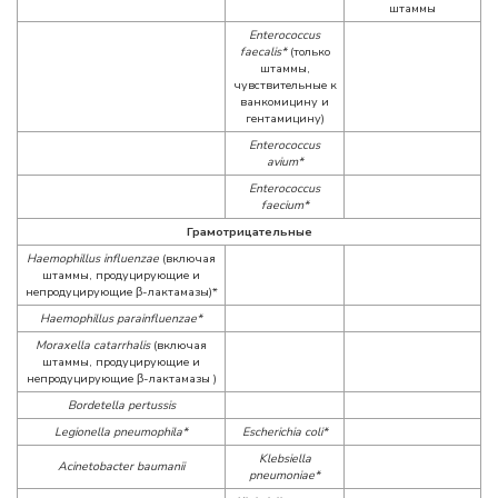
штаммы
Enterococcus
faecalis*
(только
штаммы,
чувствительные к
ванкомицину и
гентамицину)
Enterococcus
avium*
Enterococcus
faecium*
Грамотрицательные
Haemophillus influenzae
(включая
штаммы, продуцирующие и
непродуцирующие β-лактамазы)*
Haemophillus parainfluenzae*
Moraxella catarrhalis
(включая
штаммы, продуцирующие и
непродуцирующие β-лактамазы )
Bordetella pertussis
Legionella pneumophila*
Escherichia coli*
Klebsiella
Acinetobacter baumanii
pneumoniae*