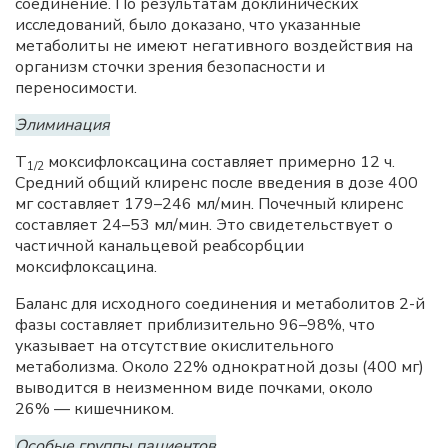
соединение. По результатам доклинических
исследований, было доказано, что указанные
метаболиты не имеют негативного воздействия на
организм сточки зрения безопасности и
переносимости.
Элиминация
T
моксифлоксацина составляет примерно 12 ч.
1/2
Средний общий клиренс после введения в дозе 400
мг составляет 179–246 мл/мин. Почечный клиренс
составляет 24–53 мл/мин. Это свидетельствует о
частичной канальцевой реабсорбции
моксифлоксацина.
Баланс для исходного соединения и метаболитов 2-й
фазы составляет приблизительно 96–98%, что
указывает на отсутствие окислительного
метаболизма. Около 22% однократной дозы (400 мг)
выводится в неизменном виде почками, около
26% — кишечником.
Особые группы пациентов