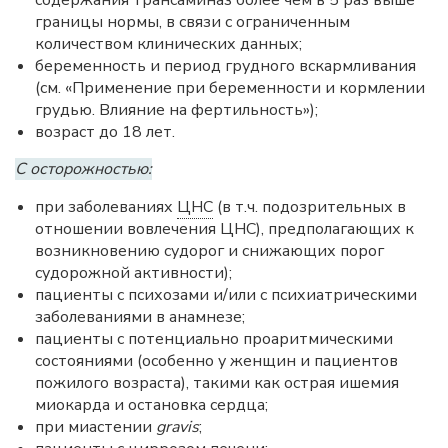
содержания трансаминаз более чем в 5 раз выше
границы нормы, в связи с ограниченным
количеством клинических данных;
беременность и период грудного вскармливания
(см. «Применение при беременности и кормлении
грудью. Влияние на фертильность»);
возраст до 18 лет.
С осторожностью:
при заболеваниях
ЦНС
(в т.ч. подозрительных в
отношении вовлечения ЦНС), предполагающих к
возникновению судорог и снижающих порог
судорожной активности);
пациенты с психозами и/или с психиатрическими
заболеваниями в анамнезе;
пациенты с потенциально проаритмическими
состояниями (особенно у женщин и пациентов
пожилого возраста), такими как острая ишемия
миокарда и остановка сердца;
при миастении
gravis
;