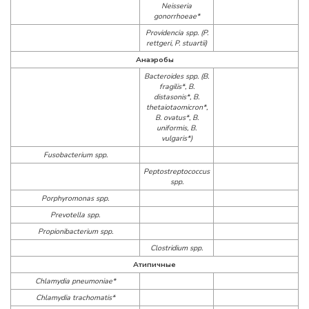
Neisseria
gonorrhoeae*
Providencia spp. (P.
rettgeri, P. stuartii)
Анаэробы
Bacteroides spp. (B.
fragilis*, B.
distasonis*, B.
thetaiotaomicron*,
B. ovatus*, B.
uniformis, B.
vulgaris*)
Fusobacterium spp.
Peptostreptococcus
spp.
Porphyromonas spp.
Prevotella spp.
Propionibacterium spp.
Clostridium spp.
Атипичные
Chlamydia pneumoniae*
Chlamydia trachomatis*