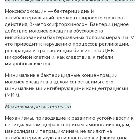
Моксифлоксацин — бактерицидный
антибактериальный препарат широкого спектра
действия, 8-метоксифторхинолон. Бактерицидное
действие моксифлоксацина обусловлено
ингибированием бактериальных топоизомераз II и IV,
что приводит к нарушению процессов репликации,
репарации и транскрипции биосинтеза
ДНК
микробной клетки и, как следствие, к гибели
микробных клеток.
Минимальные бактерицидные концентрации
моксифлоксацина в целом сопоставимы с его
минимальными ингибирующими концентрациями
(МИК).
Механизмы резистентности
Механизмы, приводящие к развитию устойчивости к
пенициллинам, цефалоспоринам, аминогликозидам,
макролидам и тетрациклинам, не влияют на
антибактериальную активность моксифлоксацина.