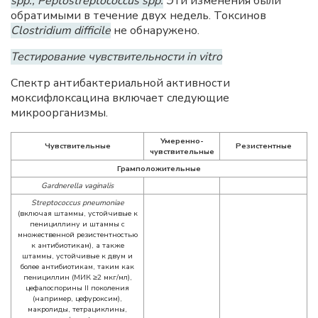
spp., Peptostreptococcus spp.
Эти изменения были
обратимыми в течение двух недель. Токсинов
Clostridium difficile
не обнаружено.
Тестирование чувствительности in vitro
Спектр антибактериальной активности
моксифлоксацина включает следующие
микроорганизмы.
Умеренно-
Чувствительные
Резистентные
чувствительные
Грамположительные
Gardnerella vaginalis
Streptococcus pneumoniae
(включая штаммы, устойчивые к
пенициллину и штаммы с
множественной резистентностью
к антибиотикам), а также
штаммы, устойчивые к двум и
более антибиотикам, таким как
пенициллин (МИК ≥2 мкг/мл),
цефалоспорины II поколения
(например, цефуроксим),
макролиды, тетрациклины,