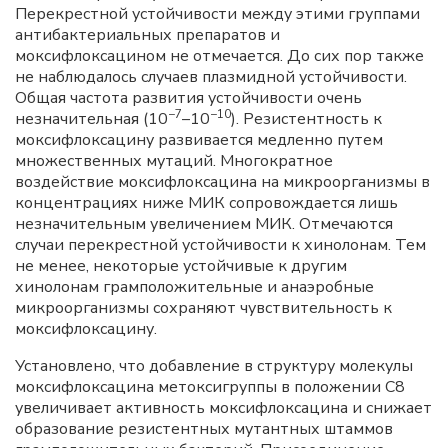
Перекрестной устойчивости между этими группами
антибактериальных препаратов и
моксифлоксацином не отмечается. До сих пор также
не наблюдалось случаев плазмидной устойчивости.
Общая частота развития устойчивости очень
−7
−10
незначительная (10
–10
). Резистентность к
моксифлоксацину развивается медленно путем
множественных мутаций. Многократное
воздействие моксифлоксацина на микроорганизмы в
концентрациях ниже МИК сопровождается лишь
незначительным увеличением МИК. Отмечаются
случаи перекрестной устойчивости к хинолонам. Тем
не менее, некоторые устойчивые к другим
хинолонам грамположительные и анаэробные
микроорганизмы сохраняют чувствительность к
моксифлоксацину.
Установлено, что добавление в структуру молекулы
моксифлоксацина метоксигруппы в положении С8
увеличивает активность моксифлоксацина и снижает
образование резистентных мутантных штаммов