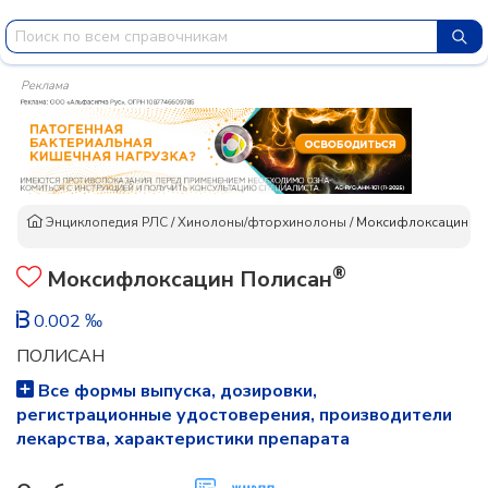
Реклама
Энциклопедия РЛС
/
Хинолоны/фторхинолоны
/
Моксифлоксацин П
®
Моксифлоксацин Полисан
0.002 ‰
ПОЛИСАН
Все формы выпуска, дозировки,
регистрационные удостоверения, производители
лекарства, характеристики препарата