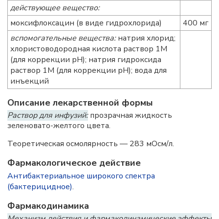
действующее вещество:
моксифлоксацин (в виде гидрохлорида)
400 мг
вспомогательные вещества:
натрия хлорид;
хлористоводородная кислота раствор 1М
(для коррекции рН); натрия гидроксида
раствор 1М (для коррекции рН); вода для
инъекций
Описание лекарственной формы
Раствор для инфузий:
прозрачная жидкость
зеленовато-желтого цвета.
Теоретическая осмолярность — 283 мОсм/л.
Фармакологическое действие
Антибактериальное широкого спектра
(бактерицидное)
.
Фармакодинамика
Механизм действия и фармакодинамические эффекты