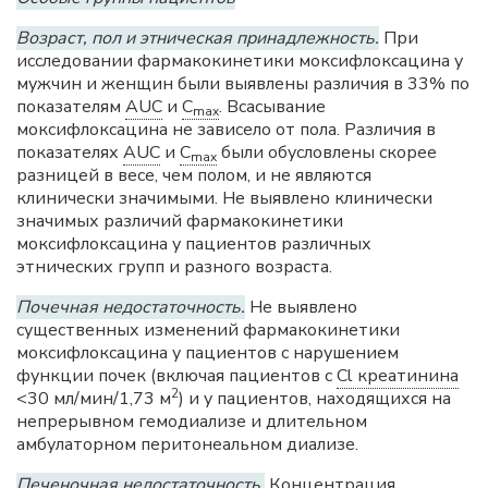
Возраст, пол и этническая принадлежность.
При
исследовании фармакокинетики моксифлоксацина у
мужчин и женщин были выявлены различия в 33% по
показателям
AUC
и
C
. Всасывание
max
моксифлоксацина не зависело от пола. Различия в
показателях
AUC
и
C
были обусловлены скорее
max
разницей в весе, чем полом, и не являются
клинически значимыми. Не выявлено клинически
значимых различий фармакокинетики
моксифлоксацина у пациентов различных
этнических групп и разного возраста.
Почечная недостаточность.
Не выявлено
существенных изменений фармакокинетики
моксифлоксацина у пациентов с нарушением
функции почек (включая пациентов с
Cl креатинина
2
<30 мл/мин/1,73 м
) и у пациентов, находящихся на
непрерывном гемодиализе и длительном
амбулаторном перитонеальном диализе.
Печеночная недостаточность.
Концентрация