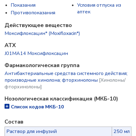
Показания
Условия отпуска из
аптек
Противопоказания
Действующее вещество
Моксифлоксацин* (Moxifloxacin*)
ATX
J01MA14 Моксифлоксацин
Фармакологическая группа
Антибактериальные средства системного действия;
производные хинолона; фторхинолоны
[Хинолоны/
фторхинолоны]
Нозологическая классификация (МКБ-10)
Список кодов МКБ-10
Состав
Раствор для инфузий
250 мл