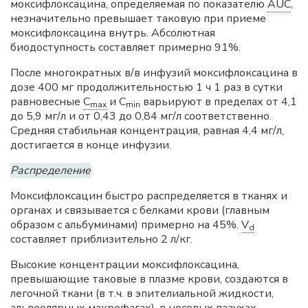
моксифлоксацина, определяемая по показателю
AUC
,
незначительно превышает таковую при приеме
моксифлоксацина внутрь. Абсолютная
биодоступность составляет примерно 91%.
После многократных в/в инфузий моксифлоксацина в
дозе 400 мг продолжительностью 1 ч 1 раз в сутки
равновесные
C
и C
варьируют в пределах от 4,1
max
min
до 5,9 мг/л и от 0,43 до 0,84 мг/л соответственно.
Средняя стабильная концентрация, равная 4,4 мг/л,
достигается в конце инфузии.
Распределение
Моксифлоксацин быстро распределяется в тканях и
органах и связывается с белками крови (главным
образом с альбуминами) примерно на 45%.
V
d
составляет приблизительно 2 л/кг.
Высокие концентрации моксифлоксацина,
превышающие таковые в плазме крови, создаются в
легочной ткани (в т.ч. в эпителиальной жидкости,