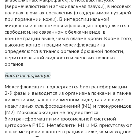
альвеолярных макрофагах), в носовых пазухах
(верхнечелюстная и этмоидальная пазухи), в носовых
полипах, в очагах воспаления (в содержимом пузырей
при поражении кожи). В интерстициальной
жидкости и в слюне моксифлоксацин определяется в
свободном, не связанном с белками виде, в
концентрации выше, чем в плазме крови. Кроме того,
высокие концентрации моксифлоксацина
определяются в тканях органов брюшной полости,
перитонеальной жидкости и женских половых
органов.
Биотрансформация
Моксифлоксацин подвергается биотрансформации
2-й фазы и выводится из организма почками, а также
кишечником, как в неизменном виде, так и в виде
неактивных сульфосоединений (М1) и глюкуронидов
(М2). Моксифлоксацин не подвергается
биотрансформации микросомальной системой
цитохрома Р450. Метаболиты М1 и М2 присутствуют
в плазме крови в концентрациях ниже, чем исходное