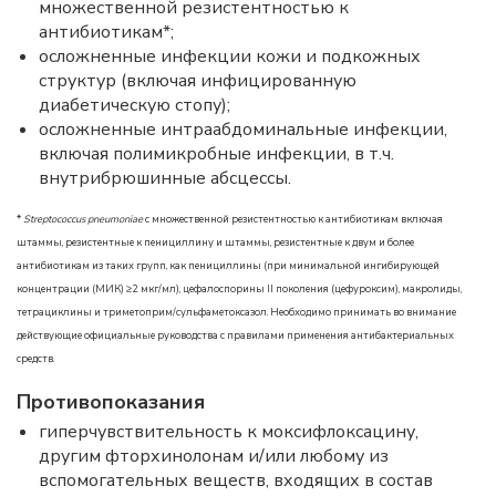
множественной резистентностью к
антибиотикам*;
осложненные инфекции кожи и подкожных
структур (включая инфицированную
диабетическую стопу);
осложненные интраабдоминальные инфекции,
включая полимикробные инфекции, в т.ч.
внутрибрюшинные абсцессы.
*
Streptococcus pneumoniae
с множественной резистентностью к антибиотикам включая
штаммы, резистентные к пенициллину и штаммы, резистентные к двум и более
антибиотикам из таких групп, как пенициллины (при минимальной ингибирующей
концентрации (МИК) ≥2 мкг/мл), цефалоспорины II поколения (цефуроксим), макролиды,
тетрациклины и триметоприм/сульфаметоксазол. Необходимо принимать во внимание
действующие официальные руководства с правилами применения антибактериальных
средств.
Противопоказания
гиперчувствительность к моксифлоксацину,
другим фторхинолонам и/или любому из
вспомогательных веществ, входящих в состав