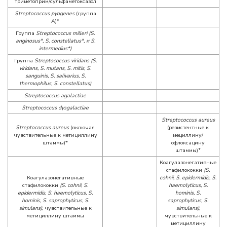
триметоприм/сульфаметоксазол
Streptococcus pyogenes
(группа
А)*
Группа
Streptococcus milleri (S.
anginosus*, S. constellatus*, и S.
intermedius*)
Группа
Streptococcus viridans (S.
viridans, S. mutans, S. mitis, S.
sanguinis, S. salivarius, S.
thermophilus, S. constellatus)
Streptococcus agalactiae
Streptococcus dysgalactiae
Streptococcus aureus
Streptococcus aureus
(включая
(резистентные к
чувствительные к метициллину
мециллину/
штаммы)*
офлоксацину
+
штаммы)
Коагулазонегативные
стафилококки
(S.
Коагулазонегативные
cohnii, S. epidermidis, S.
стафилококки
(S. cohnii, S.
haemolyticus, S.
epidermidis, S. haemolyticus, S.
hominis, S.
hominis, S. saprophyticus, S.
saprophyticus, S.
simulans),
чувствительные к
simulans),
метициллину штаммы
чувствительные к
метициллину