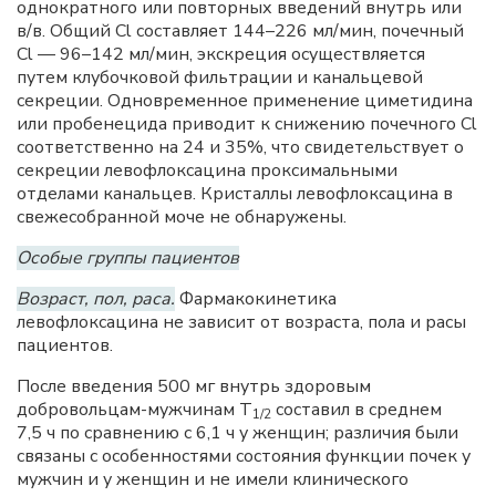
однократного или повторных введений внутрь или
в/в. Общий Cl составляет 144–226 мл/мин, почечный
Cl — 96–142 мл/мин, экскреция осуществляется
путем клубочковой фильтрации и канальцевой
секреции. Одновременное применение циметидина
или пробенецида приводит к снижению почечного Cl
соответственно на 24 и 35%, что свидетельствует о
секреции левофлоксацина проксимальными
отделами канальцев. Кристаллы левофлоксацина в
свежесобранной моче не обнаружены.
Особые группы пациентов
Возраст, пол, раса.
Фармакокинетика
левофлоксацина не зависит от возраста, пола и расы
пациентов.
После введения 500 мг внутрь здоровым
добровольцам-мужчинам Т
составил в среднем
1/2
7,5 ч по сравнению с 6,1 ч у женщин; различия были
связаны с особенностями состояния функции почек у
мужчин и у женщин и не имели клинического