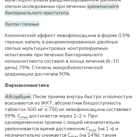
мультицентровом рандомизированном двойном
слепом исследовании при лечении
хронического
бактериального простатита.
Капли глазные
Клинический эффект левофлоксацина в форме 0,5%
глазных капель в рандомизированных двойных
слепых мультицентровых контролируемых
испытаниях при лечении бактериального
конъюнктивита составил в конце лечения (6–10
день) 79%. Степень микробиологической
эрадикации достигала 90%.
Фармакокинетика
Абсорбция.
После приема внутрь быстро и полностью
всасывается из
ЖКТ
, абсолютная биодоступность
таблеток 500 мг и 750 мг левофлоксацина составляет
99%.
C
достигается через 1–2 ч. При
max
одновременном приеме с пищей незначительно
увеличивается время достижения
C
(на 1 ч) и
max
незначительно снижается
C
(на 14%), таким
max