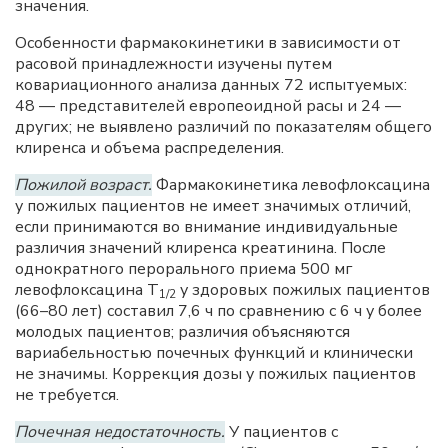
значения.
Особенности фармакокинетики в зависимости от
расовой принадлежности изучены путем
ковариационного анализа данных 72 испытуемых:
48 — представителей европеоидной расы и 24 —
других; не выявлено различий по показателям общего
клиренса и объема распределения.
Пожилой возраст.
Фармакокинетика левофлоксацина
у пожилых пациентов не имеет значимых отличий,
если принимаются во внимание индивидуальные
различия значений клиренса креатинина. После
однократного перорального приема 500 мг
левофлоксацина Т
у здоровых пожилых пациентов
1/2
(66–80 лет) составил 7,6 ч по сравнению с 6 ч у более
молодых пациентов; различия объясняются
вариабельностью почечных функций и клинически
не значимы. Коррекция дозы у пожилых пациентов
не требуется.
Почечная недостаточность.
У пациентов с