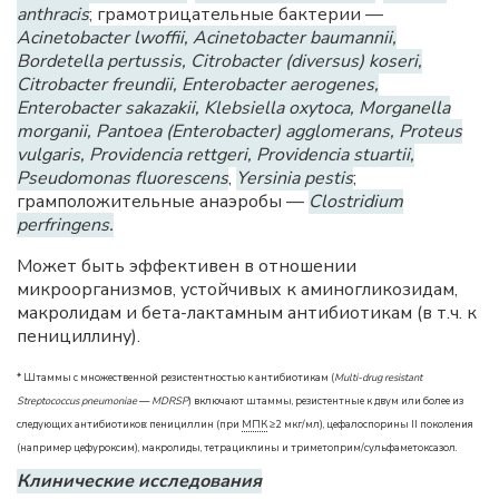
anthracis
; грамотрицательные бактерии —
Acinetobacter lwoffii, Acinetobacter baumannii,
Bordetella pertussis, Citrobacter (diversus) koseri,
Citrobacter freundii, Enterobacter aerogenes,
Enterobacter sakazakii, Klebsiella oxytoca, Morganella
morganii, Pantoea (Enterobacter) agglomerans, Proteus
vulgaris, Providencia rettgeri, Providencia stuartii,
Pseudomonas fluorescens
,
Yersinia pestis
;
грамположительные анаэробы —
Clostridium
perfringens.
Может быть эффективен в отношении
микроорганизмов, устойчивых к аминогликозидам,
макролидам и бета-лактамным антибиотикам (в т.ч. к
пенициллину).
* Штаммы с множественной резистентностью к антибиотикам (
Multi-drug resistant
Streptococcus pneumoniae
—
MDRSP
) включают штаммы, резистентные к двум или более из
следующих антибиотиков: пенициллин (при
МПК
≥2 мкг/мл), цефалоспорины II поколения
(например цефуроксим), макролиды, тетрациклины и триметоприм/сульфаметоксазол.
Клинические исследования