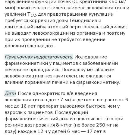
нарушением функции почек (Cl креатинина <50 мл/
мин) значительно снижен клиренс левофлоксацина и
увеличен Т
, для предотвращения кумуляции
1/2
требуется коррекция дозы. Гемодиализ и
длительный амбулаторный перитонеальный диализ
не выводят левофлоксацин из организма и поэтому
при их проведении не требуется введение
дополнительных доз.
Печеночная недостаточность.
Исследование
фармакокинетики у пациентов с заболеваниями
печени не проводились. Поскольку метаболизм
левофлоксацина незначителен, не ожидается
влияния поражения печени на фармакокинетику.
Дети
. После однократного в/в введения
левофлоксацина в дозе 7 мг/кг детям в возрасте от 6
мес до 16 лет препарат выводился быстрее, чем у
взрослых пациентов. Последующий
фармакокинетический анализ показывает, что при
режиме дозирования 8 мг/кг (не более 250 мг на
дозу) каждые 12 ч у детей 6 мес — 17 лет в