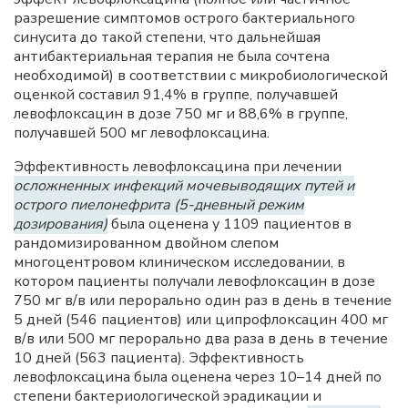
разрешение симптомов острого бактериального
синусита до такой степени, что дальнейшая
антибактериальная терапия не была сочтена
необходимой) в соответствии с микробиологической
оценкой составил 91,4% в группе, получавшей
левофлоксацин в дозе 750 мг и 88,6% в группе,
получавшей 500 мг левофлоксацина.
Эффективность левофлоксацина при лечении
осложненных инфекций мочевыводящих путей и
острого пиелонефрита (5-дневный режим
дозирования)
была оценена у 1109 пациентов в
рандомизированном двойном слепом
многоцентровом клиническом исследовании, в
котором пациенты получали левофлоксацин в дозе
750 мг в/в или перорально один раз в день в течение
5 дней (546 пациентов) или ципрофлоксацин 400 мг
в/в или 500 мг перорально два раза в день в течение
10 дней (563 пациента). Эффективность
левофлоксацина была оценена через 10–14 дней по
степени бактериологической эрадикации и