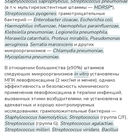
Staphylococcus saprophyticus, Streptococcus pneumoniae
(в т.ч. мультирезистентные штаммы —
MDRSP
*),
Streptococcus pyogenes
; грамотрицательных
бактерий —
Enterobacter cloacae, Escherichia coli,
Haemophilus influenzae, Haemophilus parainfluenzae,
Klebsiella pneumoniae, Legionella pneumophila,
Moraxella catarrhalis, Proteus mirabilis, Pseudomonas
aeruginosa
,
Serratia marcescens
и других
микроорганизмов —
Chlamydia pneumoniae,
Mycoplasma pneumoniae.
В отношении большинства (≥90%) штаммов
следующих микроорганизмов
in vitro
установлены
МПК
левофлоксацина (2 мкг/мл и менее), однако
эффективность и безопасность клинического
применения левофлоксацина в терапии инфекций,
вызванных этими возбудителями, не установлена в
адекватных и хорошо контролируемых
исследованиях: грамположительные бактерии —
Staphylococcus haemolyticus,
Streptococcus
(группа C/F),
Streptococcus
(группа G),
Streptococcus agalactiae,
Streptococcus milleri
,
Streptococcus viridans
,
Bacillus