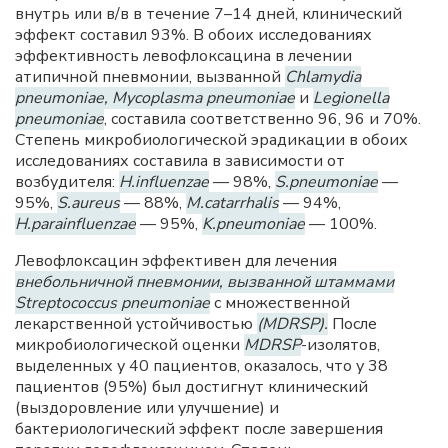
внутрь или в/в в течение 7–14 дней, клинический
эффект составил 93%. В обоих исследованиях
эффективность левофлоксацина в лечении
атипичной пневмонии, вызванной
Chlamydia
pneumoniae, Mycoplasma pneumoniae
и
Legionella
pneumoniae
, составила соответственно 96, 96 и 70%.
Степень микробиологической эрадикации в обоих
исследованиях составила в зависимости от
возбудителя:
H.influenzae
— 98%,
S.pneumoniae
—
95%,
S.aureus
— 88%,
M.catarrhalis
— 94%,
H.parainfluenzae
— 95%,
K.pneumoniae
— 100%.
Левофлоксацин эффективен для лечения
внебольничной пневмонии, вызванной штаммами
Streptococcus pneumoniae
с множественной
лекарственной устойчивостью
(MDRSP).
После
микробиологической оценки
MDRSP
-изолятов,
выделенных у 40 пациентов, оказалось, что у 38
пациентов (95%) был достигнут клинический
(выздоровление или улучшение) и
бактериологический эффект после завершения