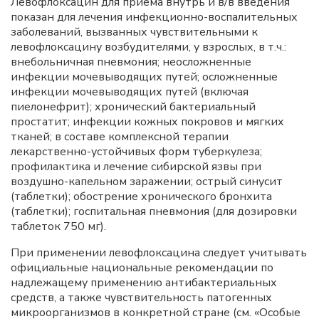
Левофлоксацин для приема внутрь и в/в введения
показан для лечения инфекционно-воспалительных
заболеваний, вызванных чувствительными к
левофлоксацину возбудителями, у взрослых, в т.ч.:
внебольничная пневмония; неосложненные
инфекции мочевыводящих путей; осложненные
инфекции мочевыводящих путей (включая
пиелонефрит); хронический бактериальный
простатит; инфекции кожных покровов и мягких
тканей; в составе комплексной терапии
лекарственно-устойчивых форм туберкулеза;
профилактика и лечение сибирской язвы при
воздушно-капельном заражении; острый синусит
(таблетки); обострение хронического бронхита
(таблетки); госпитальная пневмония (для дозировки
таблеток 750 мг).
При применении левофлоксацина следует учитывать
официальные национальные рекомендации по
надлежащему применению антибактериальных
средств, а также чувствительность патогенных
микроорганизмов в конкретной стране (см. «Особые