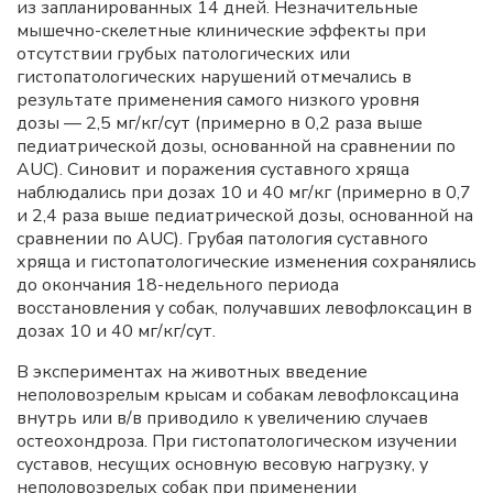
из запланированных 14 дней. Незначительные
мышечно-скелетные клинические эффекты при
отсутствии грубых патологических или
гистопатологических нарушений отмечались в
результате применения самого низкого уровня
дозы — 2,5 мг/кг/сут (примерно в 0,2 раза выше
педиатрической дозы, основанной на сравнении по
AUC). Синовит и поражения суставного хряща
наблюдались при дозах 10 и 40 мг/кг (примерно в 0,7
и 2,4 раза выше педиатрической дозы, основанной на
сравнении по AUC). Грубая патология суставного
хряща и гистопатологические изменения сохранялись
до окончания 18-недельного периода
восстановления у собак, получавших левофлоксацин в
дозах 10 и 40 мг/кг/сут.
В экспериментах на животных введение
неполовозрелым крысам и собакам левофлоксацина
внутрь или в/в приводило к увеличению случаев
остеохондроза. При гистопатологическом изучении
суставов, несущих основную весовую нагрузку, у
неполовозрелых собак при применении