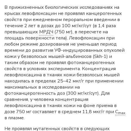
В прижизненных биологических исследованиях на
крысах левофлоксацин не проявлял канцерогенных
свойств при ежедневном пероральном введении в
течение 2 лет в дозах до 100 мг/кг/сут (в 1,4 раза
превышающих
МРДЧ
(750 мг), в пересчете на
площадь поверхности тела). Левофлоксацин при
любом режиме дозирования не уменьшал период
времени до развития УФ-индуцированных опухолей
кожи у безволосых мышей-альбиносов (Skh-1) и
таким образом не проявлял фотоканцерогенных
свойств в условиях эксперимента. Концентрация
левофлоксацина в тканях кожи безволосых мышей
находилась в пределах 25–42 мкг/г при применении
максимальных в исследовании на
фотоканцерогенность доз (300 мг/кг/сут). Для
сравнения, у человека концентрация
левофлоксацина в тканях кожи на фоне приема в
дозе 750 мг составляет в среднем 11,8 мкг/г при
C
max
в плазме.
Не проявлял мутагенных свойств в следующих