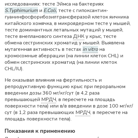
исследованиях: тесте Эймса на бактериях
S.Typhimurium
и
E.Coli,
тесте с гипоксантин-
гуанинфосфорибозилтрансферазой клеток яичника
китайского хомячка, в микроядерном тесте у мышей,
тесте доминантных летальных мутаций у мышей,
тесте внепланового синтеза
ДНК
у крыс, тесте
обмена сестринских хроматид у мышей. Выявлена
мутагенная активность в тестах
in vitro
на
хромосомные аберрации (на линии клеток CHL) и
обмен сестринских хроматид (на линии клеток
CHL/IU).
Не оказывал влияния на фертильность и
репродуктивную функцию крыс при пероральном
введении дозы 360 мг/кг/сут (в 4,2 раза
превышающей
МРДЧ
, в пересчете на площадь
поверхности тела) или в/в введении в дозе 100 мг/кг/
сут (в 1,2 раза превышающих
МРДЧ
, в пересчете на
площадь поверхности тела).
Показания к применению