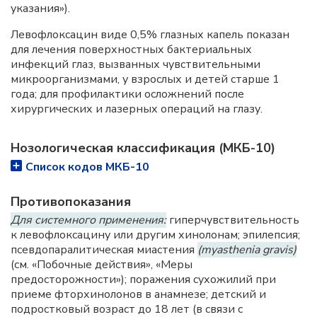
указания»).
Левофлоксацин виде 0,5% глазных капель показан
для лечения поверхностных бактериальных
инфекций глаз, вызванных чувствительными
микроорганизмами, у взрослых и детей старше 1
года; для профилактики осложнений после
хирургических и лазерных операций на глазу.
Нозологическая классификация (МКБ-10)
Список кодов МКБ-10
Противопоказания
Для системного применения:
гиперчувствительность
к левофлоксацину или другим хинолонам; эпилепсия;
псевдопаралитическая миастения
(myasthenia gravis)
(см. «Побочные действия», «Меры
предосторожности»); поражения сухожилий при
приеме фторхинолонов в анамнезе; детский и
подростковый возраст до 18 лет (в связи с