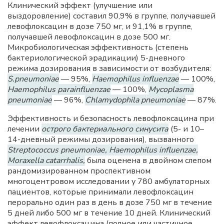
Клинический эффект (улучшение или
выздоровление) составил 90,9% в группе, получавшей
левофлоксацин в дозе 750 мг, и 91,1% в группе,
получавшей левофлоксацин в дозе 500 мг.
Микробиологическая эффективность (степень
бактериологической эрадикации) 5-дневного
режима дозирования в зависимости от возбудителя:
S.pneumoniae
— 95%,
Haemophilus influenzae
— 100%,
Haemophilus раrainfluenzae
— 100%,
Mycoplasma
pneumoniae
— 96%,
Chlamydophila pneumoniae
— 87%.
Эффективность и безопасность левофлоксацина при
лечении
острого бактериального синусита
(5- и 10–
14-дневный режимы дозирования), вызванного
Streptococcus pneumoniae, Haemophilus influenzae,
Moraxella catarrhalis,
была оценена в двойном слепом
рандомизированном проспективном
многоцентровом исследовании у 780 амбулаторных
пациентов, которые принимали левофлоксацин
перорально один раз в день в дозе 750 мг в течение
5 дней либо 500 мг в течение 10 дней. Клинический
эффект левофлоксацина (полное или частичное