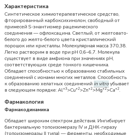
Характеристика
Синтетическое химиотерапевтическое средство,
фторированный карбоксихинолон, свободный от
примесей S-энантиомер рацемического
соединения — офлоксацина. Светлый, от желтовато-
белого до желто-белого цвета кристаллический
порошок или кристаллы. Молекулярная масса 370,38.
Легко растворим в воде при pH 0,6–6,7. Молекула
существует в виде амфиона при значениях pH,
соответствующих среде тонкого кишечника.
Обладает способностью к образованию стабильных
соединений с ионами многих металлов. Способность
к образованию хелатных соединений
in vitro
убывает
+3
+2
+2
+2
+2
в следующем порядке: Al
>Cu
>Zn
>Mg
>Ca
.
Фармакология
Фармакодинамика
Обладает широким спектром действия. Ингибирует
бактериальную топоизомеразу IV и ДНК-гиразу
(топоизомеразы II типа) — ферменты, необходимые