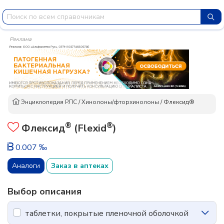
Реклама
Энциклопедия РЛС
/
Хинолоны/фторхинолоны
/
Флексид®
®
®
Флексид
(Flexid
)
0.007 ‰
Аналоги
Заказ в аптеках
Выбор описания
таблетки, покрытые пленочной оболочкой