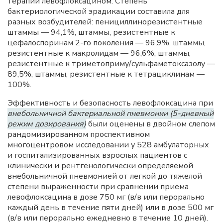
терапии левофлоксацином. Степень
бактериологической эрадикации составила для
разных возбудителей: пенициллинорезистентные
штаммы — 94,1%, штаммы, резистентные к
цефалоспоринам 2-го поколения — 96,9%, штаммы,
резистентные к макролидам — 96,6%, штаммы,
резистентные к триметоприму/сульфаметоксазолу —
89,5%, штаммы, резистентные к тетрациклинам —
100%.
Эффективность и безопасность левофлоксацина при
внебольничной бактериальной пневмонии (5-дневный
режим дозирования)
были оценены в двойном слепом
рандомизированном проспективном
многоцентровом исследовании у 528 амбулаторных
и госпитализированных взрослых пациентов с
клинически и рентгенологически определяемой
внебольничной пневмонией от легкой до тяжелой
степени выраженности при сравнении приема
левофлоксацина в дозе 750 мг (в/в или перорально
каждый день в течение пяти дней) или в дозе 500 мг
(в/в или перорально ежедневно в течение 10 дней).