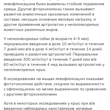
левофлоксацина были выявлены стойкие поражения
хряща. Другие фторхинолоны также вызывают
развитие аналогичных эрозивных изменений в
суставах, несущих основную весовую нагрузку, и
другие проявления артропатии у неполовозрелых
животных различных видов.
У неполовозрелых собак (в возрасте 4–5 мес)
пероральное введение в дозе 10 мг/кг/сут в течение
7 дней или в/в в дозе 4 мг/кг/сут в течение 14 дней
приводило к развитию артропатий. Пероральное
введение 300 мг/кг/сут в течение 7 дней или в/в
60 мг/кг/сут в течение 4 нед вызывало артропатию у
неполовозрелых крыс.
В исследованиях на мышах левофлоксацин оказывал
фототоксичное действие, сходное по выраженности
с офлоксацином, но менее выраженное по сравнению
с другими фторхинолонами.
Хотя в некоторых исследованиях у крыс при в/в
введении наблюдалась кристаллурия, мочевые