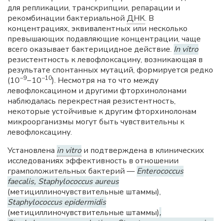
для репликации, транскрипции, репарации и
рекомбинации бактериальной
ДНК
. В
концентрациях, эквивалентных или несколько
превышающих подавляющие концентрации, чаще
всего оказывает бактерицидное действие.
In vitro
резистентность к левофлоксацину, возникающая в
результате спонтанных мутаций, формируется редко
−9
−10
(10
−10
). Несмотря на то что между
левофлоксацином и другими фторхинолонами
наблюдалась перекрестная резистентность,
некоторые устойчивые к другим фторхинолонам
микроорганизмы могут быть чувствительны к
левофлоксацину.
Установлена
in vitro
и подтверждена в клинических
исследованиях эффективность в отношении
грамположительных бактерий —
Enterococcus
faecalis, Staphylococcus aureus
(метициллиночувствительные штаммы),
Staphylococcus epidermidis
(метициллиночувствительные штаммы)
,