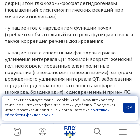
дефицитом глюкозо-6-фосфатдегидрогеназы
(повышенный риск гемолитических реакций при
лечении хинолонами);
- у пациентов с нарушением функции почек
(требуется обязательный контроль функции почек, а
также коррекция режима дозирования);
- у пациентов с известными факторами риска
удлинения интервала QT: пожилой возраст; женский
пол, нескорректированные электролитные
нарушения (гипокалиемия, гипомагниемия); синдром
врожденного удлинения интервала QT; заболевания
сердца (сердечная недостаточность, инфаркт
миокарда, брадикардия); одновременный прием ЛС,
способных удлинять интервал
QT
(антиаритмические
Наш сайт использует файлы cookie, чтобы улучшить работу
средства класса IА и III, трициклические
сайта, повысить его эффективность и удобство. Продолжая
ОК
использовать сайт rlsnet.ru, вы соглашаетесь с
политикой
антидепрессанты, макролиды, нейролептики) (см.
обработки файлов cookie
.
«Передозировка», «Взаимодействие», «Меры
предосторожности»);
- у пациентов с сахарным диабетом, получающих