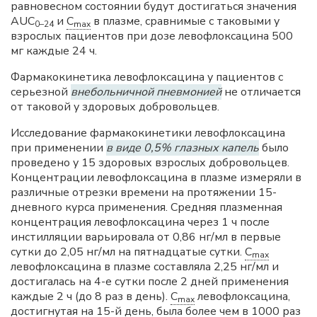
равновесном состоянии будут достигаться значения
AUC
и
C
в плазме, сравнимые с таковыми у
0–24
max
взрослых пациентов при дозе левофлоксацина 500
мг каждые 24 ч.
Фармакокинетика левофлоксацина у пациентов с
серьезной
внебольничной пневмонией
не отличается
от таковой у здоровых добровольцев.
Исследование фармакокинетики левофлоксацина
при применении
в виде 0,5% глазных капель
было
проведено у 15 здоровых взрослых добровольцев.
Концентрации левофлоксацина в плазме измеряли в
различные отрезки времени на протяжении 15-
дневного курса применения. Средняя плазменная
концентрация левофлоксацина через 1 ч после
инстилляции варьировала от 0,86 нг/мл в первые
сутки до 2,05 нг/мл на пятнадцатые сутки.
C
max
левофлоксацина в плазме составляла 2,25 нг/мл и
достигалась на 4-е сутки после 2 дней применения
каждые 2 ч (до 8 раз в день).
C
левофлоксацина,
max
достигнутая на 15-й день, была более чем в 1000 раз