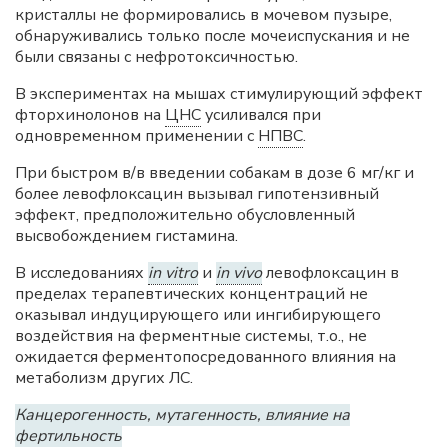
кристаллы не формировались в мочевом пузыре,
обнаруживались только после мочеиспускания и не
были связаны с нефротоксичностью.
В экспериментах на мышах стимулирующий эффект
фторхинолонов на
ЦНС
усиливался при
одновременном применении с
НПВС
.
При быстром в/в введении собакам в дозе 6 мг/кг и
более левофлоксацин вызывал гипотензивный
эффект, предположительно обусловленный
высвобождением гистамина.
В исследованиях
in vitro
и
in vivo
левофлоксацин в
пределах терапевтических концентраций не
оказывал индуцирующего или ингибирующего
воздействия на ферментные системы, т.о., не
ожидается ферментопосредованного влияния на
метаболизм других ЛС.
Канцерогенность, мутагенность, влияние на
фертильность