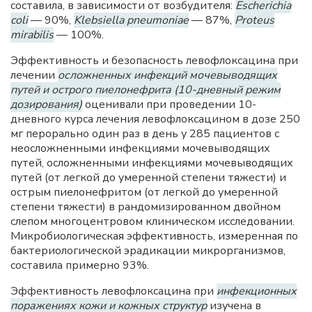
составила, в зависимости от возбудителя:
Escherichia
coli
— 90%,
Klebsiella pneumoniae
— 87%,
Proteus
mirabilis
— 100%.
Эффективность и безопасность левофлоксацина при
лечении
осложненных инфекций мочевыводящих
путей и острого пиелонефрита (10-дневный режим
дозирования)
оценивали при проведении 10-
дневного курса лечения левофлоксацином в дозе 250
мг перорально один раз в день у 285 пациентов с
неосложненными инфекциями мочевыводящих
путей, осложненными инфекциями мочевыводящих
путей (от легкой до умеренной степени тяжести) и
острым пиелонефритом (от легкой до умеренной
степени тяжести) в рандомизированном двойном
слепом многоцентровом клиническом исследовании.
Микробиологическая эффективность, измеренная по
бактериологической эрадикации микрорганизмов,
составила примерно 93%.
Эффективность левофлоксацина при
инфекционных
поражениях кожи и кожных структур
изучена в