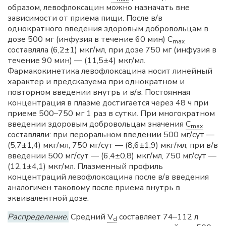
образом, левофлоксацин можно назначать вне
зависимости от приема пищи. После в/в
однократного введения здоровым добровольцам в
дозе 500 мг (инфузия в течение 60 мин) С
max
составляла (6,2±1) мкг/мл, при дозе 750 мг (инфузия в
течение 90 мин) — (11,5±4) мкг/мл.
Фармакокинетика левофлоксацина носит линейный
характер и предсказуема при однократном и
повторном введении внутрь и в/в. Постоянная
концентрация в плазме достигается через 48 ч при
приеме 500–750 мг 1 раз в сутки. При многократном
введении здоровым добровольцам значения
C
max
составляли: при пероральном введении 500 мг/сут —
(5,7±1,4) мкг/мл, 750 мг/сут — (8,6±1,9) мкг/мл; при в/в
введении 500 мг/сут — (6,4±0,8) мкг/мл, 750 мг/сут —
(12,1±4,1) мкг/мл. Плазменный профиль
концентраций левофлоксацина после в/в введения
аналогичен таковому после приема внутрь в
эквивалентной дозе.
Распределение.
Средний
V
составляет 74–112 л
d