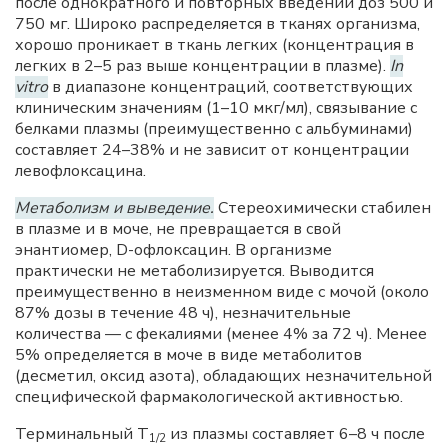
после однократного и повторных введений доз 500 и
750 мг. Широко распределяется в тканях организма,
хорошо проникает в ткань легких (концентрация в
легких в 2–5 раз выше концентрации в плазме).
In
vitro
в диапазоне концентраций, соответствующих
клиническим значениям (1–10 мкг/мл), связывание с
белками плазмы (преимущественно с альбуминами)
составляет 24–38% и не зависит от концентрации
левофлоксацина.
Метаболизм и выведение.
Стереохимически стабилен
в плазме и в моче, не превращается в свой
энантиомер, D-офлоксацин. В организме
практически не метаболизируется. Выводится
преимущественно в неизменном виде с мочой (около
87% дозы в течение 48 ч), незначительные
количества — с фекалиями (менее 4% за 72 ч). Менее
5% определяется в моче в виде метаболитов
(десметил, оксид азота), обладающих незначительной
специфической фармакологической активностью.
Терминальный Т
из плазмы составляет 6–8 ч после
1/2