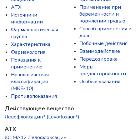
ATX
Применение при
беременности и
Источники
кормлении грудью
информации
Способ применения и
Фармакологическая
дозы
группа
Побочные действия
Характеристика
Взаимодействие
Фармакология
Передозировка
Показания к
применению
Меры
предосторожности
Нозологическая
классификация
Особые указания
(МКБ-10)
Противопоказания
Действующее вещество
Левофлоксацин* (Levofloxacin*)
ATX
J01MA12 Левофлоксацин