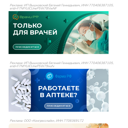
Реклама: ИП Вышковский Евгений Геннадьевич, ИНН 770406387105,
erid=F7NfYUJCUneP5W78VwNF
Реклама: ИП Вышковский Евгений Геннадьевич, ИНН 770406387105,
erid=F7NfYUJCUneP5W79xufv
Реклама: ООО «Конгресслайн», ИНН 7708369172