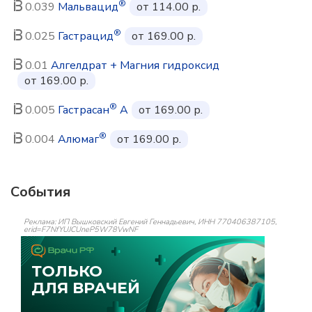
®
0.039
Мальвацид
от 114.00 р.
®
0.025
Гастрацид
от 169.00 р.
0.01
Алгелдрат + Магния гидроксид
от 169.00 р.
®
0.005
Гастрасан
А
от 169.00 р.
®
0.004
Алюмаг
от 169.00 р.
События
Реклама: ИП Вышковский Евгений Геннадьевич, ИНН 770406387105,
erid=F7NfYUJCUneP5W78VwNF