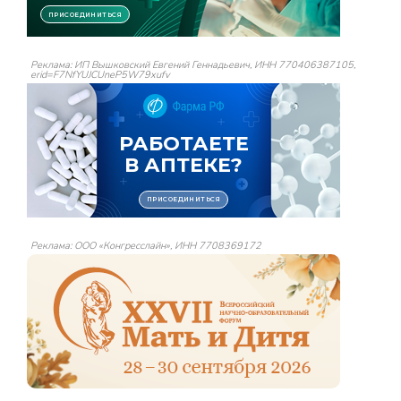
Реклама: ИП Вышковский Евгений Геннадьевич, ИНН 770406387105,
erid=F7NfYUJCUneP5W79xufv
Реклама: ООО «Конгресслайн», ИНН 7708369172