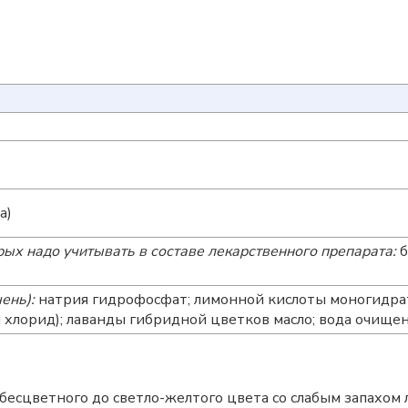
а)
ых надо учитывать в составе лекарственного препарата:
б
ень):
натрия гидрофосфат; лимонной кислоты моногидрат
я хлорид); лаванды гибридной цветков масло; вода очище
есцветного до светло-желтого цвета со слабым запахом 