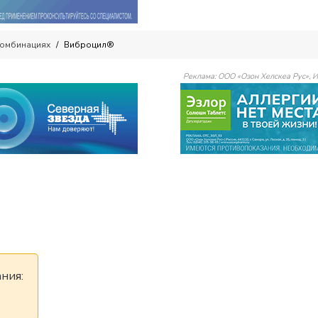
комбинациях
Виброцил®
Реклама: ООО «Озон Хелскеа Рус»,
ния: