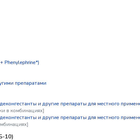
 Phenylephrine*)
угими препаратами
; деконгестанты и другие препараты для местного приме
и в комбинациях]
; деконгестанты и другие препараты для местного приме
омбинациях]
Б-10)