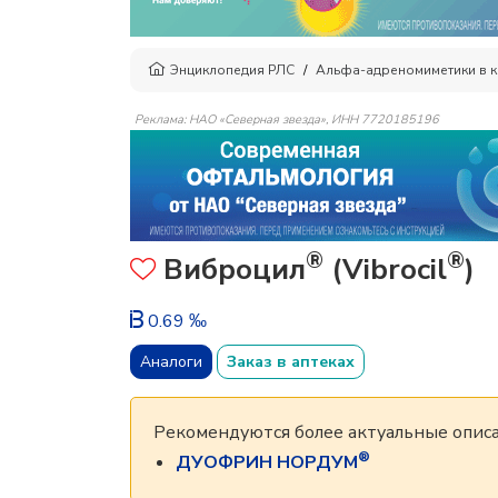
Энциклопедия РЛС
Альфа-адреномиметики в 
Реклама: НАО «Северная звезда», ИНН 7720185196
®
®
Виброцил
(Vibrocil
)
0.69 ‰
Аналоги
Заказ в аптеках
Рекомендуются более актуальные описа
®
ДУОФРИН НОРДУМ