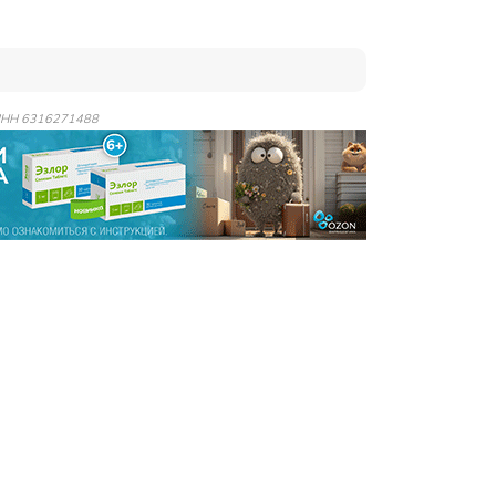
 ИНН 6316271488