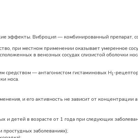
кие эффекты. Виброцил — комбинированный препарат, 
тво, при местном применении оказывает умеренное сосу
сположенных в венозных сосудах слизистой оболочки носа)
им средством — антагонистом гистаминовых Н
-рецептор
1
ки носа.
енения, и его активность не зависит от концентрации а
х и детей в возрасте от 1 года при следующих заболеван
ри простудных заболеваниях);
хорадка);