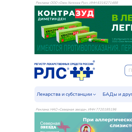
Реклама: ООО «Озон Хелскеа Рус», ИНН 6316271488
Лекарства и субстанции
БАДы и дру
Реклама: НАО «Северная звезда», ИНН 7720185196