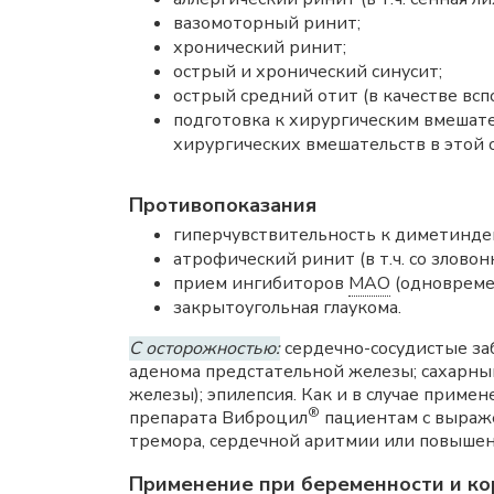
вазомоторный ринит;
хронический ринит;
острый и хронический синусит;
острый средний отит (в качестве всп
подготовка к хирургическим вмешател
хирургических вмешательств в этой о
Противопоказания
гиперчувствительность к диметинден
атрофический ринит (в т.ч. со злово
прием ингибиторов
МАО
(одновреме
закрытоугольная глаукома.
С осторожностью:
сердечно-сосудистые заб
аденома предстательной железы; сахарны
железы); эпилепсия. Как и в случае прим
®
препарата Виброцил
пациентам с выраж
тремора, сердечной аритмии или повыше
Применение при беременности и ко