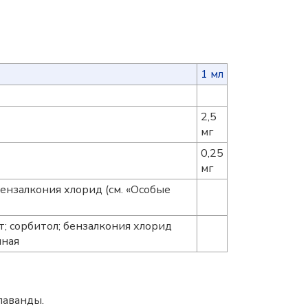
1 мл
2,5
мг
0,25
мг
ензалкония хлорид (см. «Особые
; сорбитол; бензалкония хлорид
нная
лаванды.