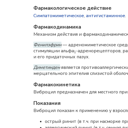
Фармакологическое действие
Симпатомиметическое
,
антигистаминное
.
Фармакодинамика
Механизм действия и фармакодинамичес
Фенилэфрин
— адреномиметическое средс
стимуляции альфа
-адренорецепторов, ра
1
и его придаточных пазух.
Диметинден
является противоаллергическ
мерцательного эпителия слизистой оболоч
Фармакокинетика
Виброцил предназначен для местного прим
Показания
Виброцил показан к применению у взрослы
острый ринит (в т.ч. при насморке п
аллергический ринит (в т.ч. сенная ли