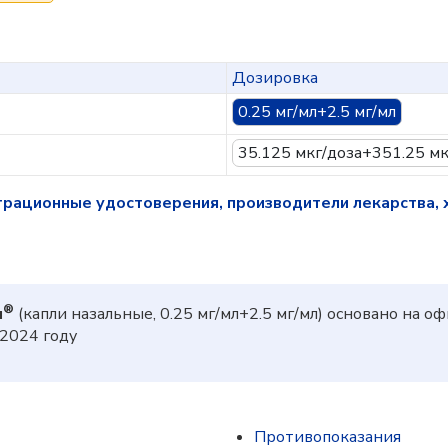
Дозировка
0.25 мг/мл+2.5 мг/мл
35.125 мкг/доза+351.25 мк
трационные удостоверения, производители лекарства, 
®
л
(капли назальные, 0.25 мг/мл+2.5 мг/мл) основано на
2024 году
Противопоказания