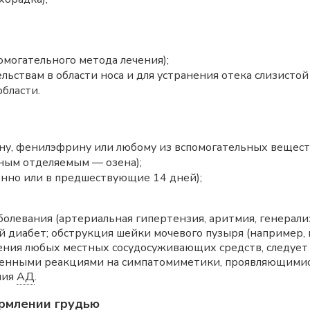
омогательного метода лечения);
ьствам в области носа и для устранения отека слизистой
бласти.
у, фенилэфрину или любому из вспомогательных веществ (
нным отделяемым — озена);
нно или в предшествующие 14 дней);
олевания (артериальная гипертензия, аритмия, генерали
й диабет; обструкция шейки мочевого пузыря (например,
енения любых местных сосудосуживающих средств, следуе
енными реакциями на симпатомиметики, проявляющимися
ния
АД
.
рмлении грудью