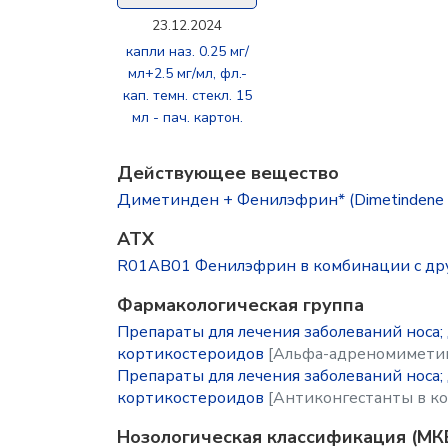
23.12.2024
капли наз. 0.25 мг/
мл+2.5 мг/мл, фл.-
кап. темн. стекл. 15
мл - пач. картон.
Действующее вещество
Диметинден + Фенилэфрин* (Dimetindene +
ATX
R01AB01 Фенилэфрин в комбинации с др
Фармакологическая группа
Препараты для лечения заболеваний носа
кортикостероидов
[Альфа-адреномиметик
Препараты для лечения заболеваний носа
кортикостероидов
[Антиконгестанты в к
Нозологическая классификация (МК