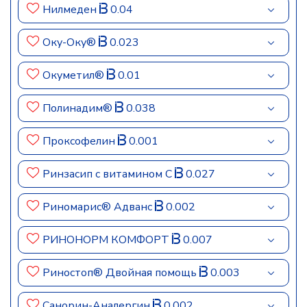
Нилмеден
0.04
Оку-Оку®
0.023
Окуметил®
0.01
Полинадим®
0.038
Проксофелин
0.001
Ринзасип с витамином C
0.027
Риномарис® Адванс
0.002
РИНОНОРМ КОМФОРТ
0.007
Риностоп® Двойная помощь
0.003
Санорин-Аналергин
0.002