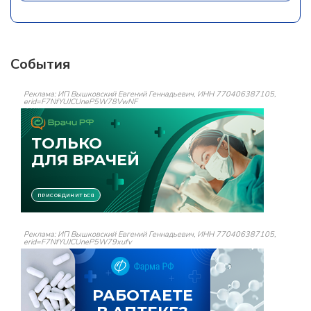
События
Реклама: ИП Вышковский Евгений Геннадьевич, ИНН 770406387105,
erid=F7NfYUJCUneP5W78VwNF
Реклама: ИП Вышковский Евгений Геннадьевич, ИНН 770406387105,
erid=F7NfYUJCUneP5W79xufv