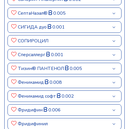
СептаНазал®
0.005
СИГИДА дуо
0.001
СОПИРОЦИЛ
Сперсаллерг
0.001
Тизин® ПАНТЕНОЛ
0.005
Феникамид
0.008
Феникамид софт
0.002
Фридифин
0.006
Фридифинил