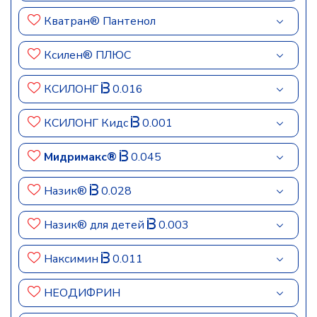
Кватран® Пантенол
Ксилен® ПЛЮС
КСИЛОНГ
0.016
КСИЛОНГ Кидс
0.001
Мидримакс®
0.045
Назик®
0.028
Назик® для детей
0.003
Наксимин
0.011
НЕОДИФРИН