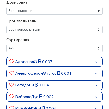
Дозировка
Производитель
Сортировка
Адрианол®
0.007
Аллергоферон® плюс
0.001
Бетадрин
0.004
ВиброксДуо
0.002
ВИБРОНОРМ
0.004