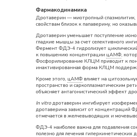
Фармакодинамика
Дротаверин — миотропный спазмолитик, п
свойствам близок к папаверину, но оказы
Дротаверин уменьшает поступление ионо
гладкие мышцы за счет селективного ин
Фермент ФДЭ-4 гидролизует циклически
к повышению концентрации
цАМФ
, кот
Фосфорилирование КЛЦМ приводит к пон
инактивированная форма КЛЦМ поддержи
Кроме этого,
цАМФ
влияет на цитозольн
пространство и саркоплазматическим ре
объясняет антагонистический эффект дро
In
vitro
дротаверин ингибирует изофермен
дротаверина зависит от концентраций ФД
отмечается в желчевыводящих и мочевыво
ФДЭ-4 наиболее важна для подавления со
полезно для лечения гиперкинетических 