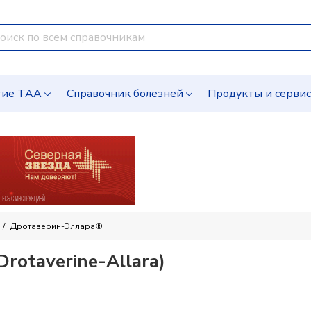
гие ТАА
Справочник болезней
Продукты и серви
Дротаверин-Эллара®
Drotaverine-Allara)