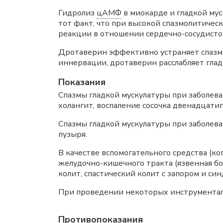
Гидролиз
цАМФ
в миокарде и гладкой мус
тот факт, что при высокой спазмолитиче
реакции в отношении сердечно-сосудисто
Дротаверин эффективно устраняет спазмы
иннервации, дротаверин расслабляет гла
Показания
Спазмы гладкой мускулатуры при заболева
холангит, воспаление сосочка двенадца­ти
Спазмы гладкой мускулатуры при заболева
пузыря.
В качестве вспомогательного средства (к
желудочно-кишечного тракта (язвенная бо
колит, спастический колит с запором и с
При проведении некоторых инструменталь
Противопоказания