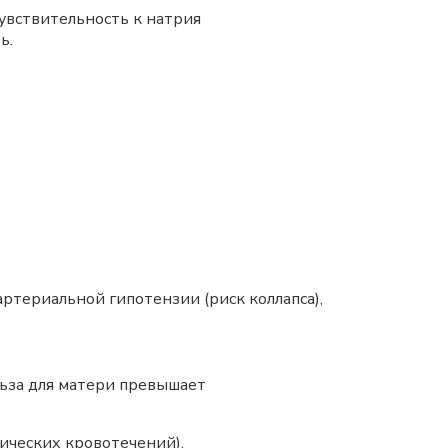
увствительность к натрия
ь.
ртериальной гипотензии (риск коллапса),
льза для матери превышает
ических кровотечений).