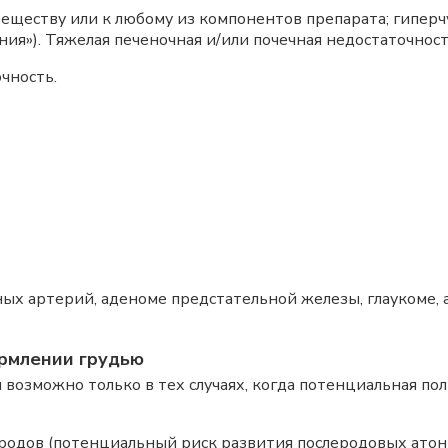
еществу или к любому из компонентов препарата; гиперч
ния»). Тяжелая печеночная и/или почечная недостаточност
чность.
 артерий, аденоме предстательной железы, глаукоме, а
рмлении грудью
возможно только в тех случаях, когда потенциальная по
 родов (потенциальный риск развития послеродовых атон