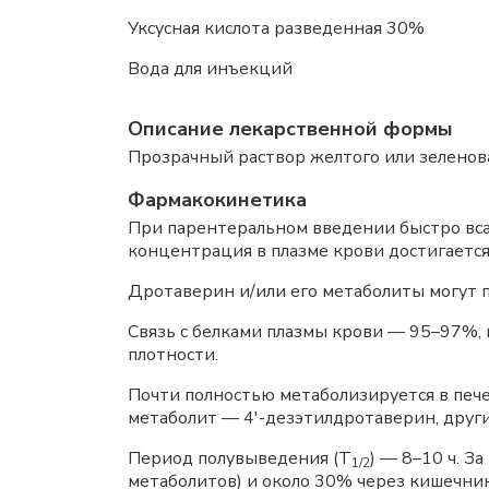
Уксусная кислота разведенная 30%
Вода для инъекций до 
Описание лекарственной формы
Прозрачный раствор желтого или зеленов
Фармакокинетика
При парентеральном введении быстро вса
концентрация в плазме крови достигается
Дротаверин и/или его метаболиты могут 
Связь с белками плазмы крови — 95–97%, 
плотности.
Почти полностью метаболизируется в печ
метаболит — 4'-дезэтилдротаверин, друг
Период полувыведения (Т
) — 8–10 ч. З
1/2
метаболитов) и около 30% через кишечни