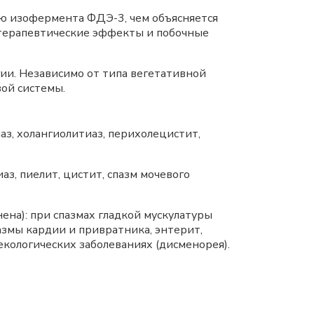
ью изофермента ФДЭ-3, чем объясняется
 терапевтические эффекты и побочные
и. Независимо от типа вегетативной
ой системы.
з, холангиолитиаз, перихолецистит,
з, пиелит, цистит, спазм мочевого
ена): при спазмах гладкой мускулатуры
азмы кардии и привратника, энтерит,
екологических заболеваниях (дисменорея).