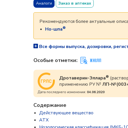
Аналоги
Заказ в аптеках
Рекомендуются более актуальные описа
®
Но-шпа
Все формы выпуска, дозировки, регис
Особые отметки:
®
Дротаверин-Эллара
(раство
применению РУ №
ЛП-№(0034
Дата последнего изменения:
04.06.2020
Содержание
Действующее вещество
ATX
Нозологическая классификация (МКБ-10