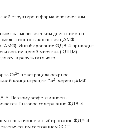
ской структуре и фармакологическим
нным спазмолитическим действием на
триклеточного накопления
цАМФ
.
 (
АМФ
). Ингибирование ФДЭ-4 приводит
зы легких цепей миозина (КЛЦМ).
ексу, в результате чего
2+
рта Ca
в экстрацеллюлярное
2+
льной концентрации Ca
через
цАМФ
Э-5. Поэтому эффективность
личается. Высокое содержание ФДЭ-4
с чем селективное ингибирование ФДЭ-4
 спастическим состоянием ЖКТ.