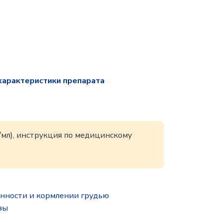
характеристики препарата
/мл), инструкция по медицинскому
нности и кормлении грудью
зы