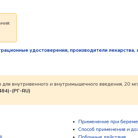
ния:
трационные удостоверения, производители лекарства, 
р для внутривенного и внутримышечного введения, 20 мг
84)-(РГ-RU)
Применение при береме
Способ применения и до
)
Побочные действия