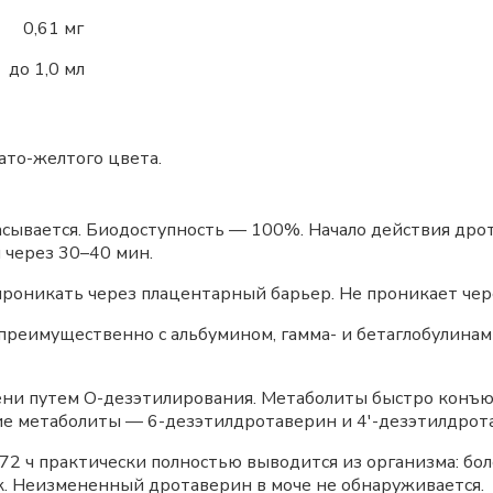
 0,61 мг
1,0 мл
ато-желтого цвета.
сывается. Биодоступность — 100%. Начало действия дрот
 через 30–40 мин.
проникать через плацентарный барьер. Не проникает чер
преимущественно с альбумином, гамма- и бетаглобулина
ени путем О-дезэтилирования. Метаболиты быстро конъю
ие метаболиты — 6-дезэтилдротаверин и 4'-дезэтилдрот
а 72 ч практически полностью выводится из организма: б
к. Неизмененный дротаверин в моче не обнаруживается.