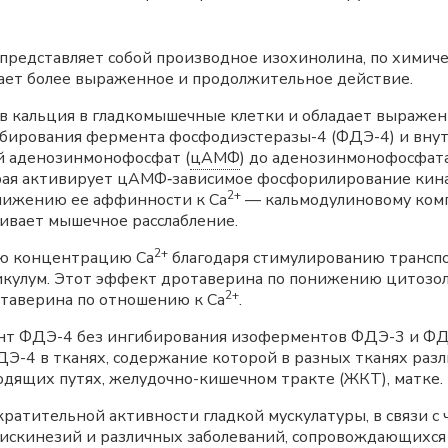
редставляет собой производное изохинолина, по химиче
вает более выраженное и продолжительное действие.
в кальция в гладкомышечные клетки и обладает выраже
гибирования фермента фосфодиэстеразы-4 (ФДЭ-4) и вну
й аденозинмонофосфат (
цАМФ
) до аденозинмонофосфата
орая активирует цАМФ‑зависимое фосфорилирование кина
2+
ижению ее аффинности к Ca
— кальмодулиновому компл
вает мышечное расслабление.
2+
ую концентрацию Ca
благодаря стимулированию транспо
тикулум. Этот эффект дротаверина по понижению цитозо
2+
таверина по отношению к Ca
.
т ФДЭ-4 без ингибирования изоферментов ФДЭ-3 и ФД
Э-4 в тканях, содержание которой в разных тканях раз
дящих путях, желудочно-кишечном тракте (ЖКТ), матке.
кратительной активности гладкой мускулатуры, в связи 
дискинезий и различных заболеваний, сопровождающихся