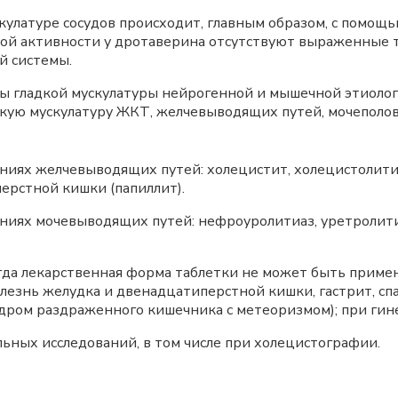
кулатуре сосудов происходит, главным образом, с помощ
ской активности у дротаверина отсутствуют выраженные
й системы.
 гладкой мускулатуры нейрогенной и мышечной этиологи
дкую мускулатуру ЖКТ, желчевыводящих путей, мочеполов
ниях желчевыводящих путей: холецистит, холецистолитиа
перстной кишки (папиллит).
ниях мочевыводящих путей: нефроуролитиаз, уретролитиа
огда лекарственная форма таблетки не может быть примен
лезнь желудка и двенадцатиперстной кишки, гастрит, сп
индром раздраженного кишечника с метеоризмом); при гин
ных исследований, в том числе при холецистографии.