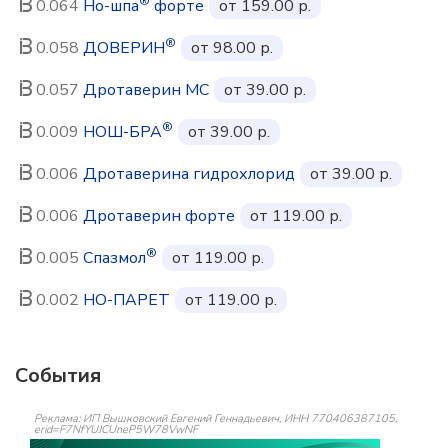
®
0.064
Но-шпа
форте
от 159.00 р.
®
0.058
ДОВЕРИН
от 98.00 р.
0.057
Дротаверин МС
от 39.00 р.
®
0.009
НОШ-БРА
от 39.00 р.
0.006
Дротаверина гидрохлорид
от 39.00 р.
0.006
Дротаверин форте
от 119.00 р.
®
0.005
Спазмол
от 119.00 р.
0.002
НО-ПАРЕТ
от 119.00 р.
События
Реклама: ИП Вышковский Евгений Геннадьевич, ИНН 770406387105,
erid=F7NfYUJCUneP5W78VwNF