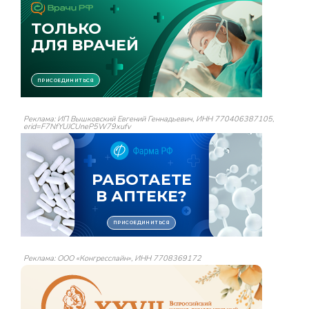
Реклама: ИП Вышковский Евгений Геннадьевич, ИНН 770406387105,
erid=F7NfYUJCUneP5W79xufv
Реклама: ООО «Конгресслайн», ИНН 7708369172