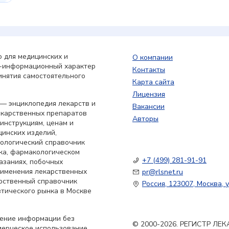
 для медицинских и
О компании
о-информационный характер
Контакты
инятия самостоятельного
Карта сайта
Лицензия
— энциклопедия лекарств и
Вакансии
екарственных препаратов
Авторы
 инструкциям, ценам и
цинских изделий,
кологический справочник
ка, фармакологическом
+7 (499) 281-91-91
азаниях, побочных
применения лекарственных
pr@rlsnet.ru
арственный справочник
Россия, 123007, Москва, у
тического рынка в Москве
нение информации без
© 2000-2026. РЕГИСТР Л
мерческое использование