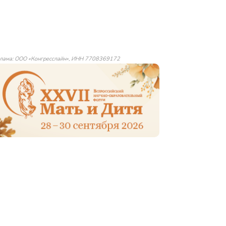
лама: ООО «Конгресслайн», ИНН 7708369172