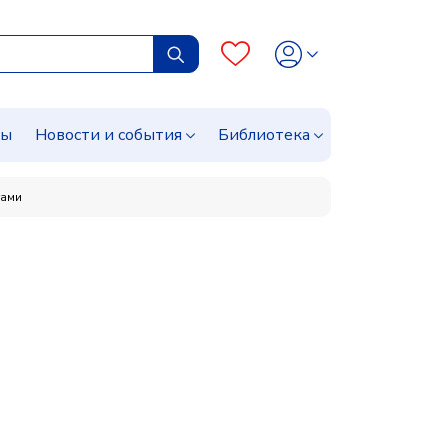
сы
Новости и события
Библиотека
тами