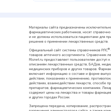
Материалы сайта предназначены исключительно
фармацевтических работников, носят справочн
и не должны использоваться пациентами для пр
решения о применении лекарственных средств.
®
Официальный сайт системы справочников РЛС
товаров аптечного ассортимента. Справочник л
Rlsnet.ru предоставляет пользователям доступ к
описаниям лекарственных средств, БАДов, меди
медицинских приборов и других товаров. Фарма
включает информацию о составе и форме выпус
действии, показаниях к применению, противопок
действиях, взаимодействии лекарств, способе 
препаратов, фармацевтических компаниях. Лек
содержит цены на лекарства и товары фармацев
и других городах России.
Запрещена передача, копирование, распростра
разрешения администратора сайта, а также ком