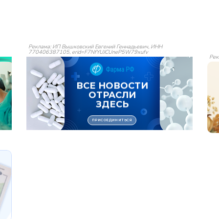
Реклама: ИП Вышковский Евгений Геннадьевич, ИНН
770406387105, erid=F7NfYUJCUneP5W79xufv
Рек