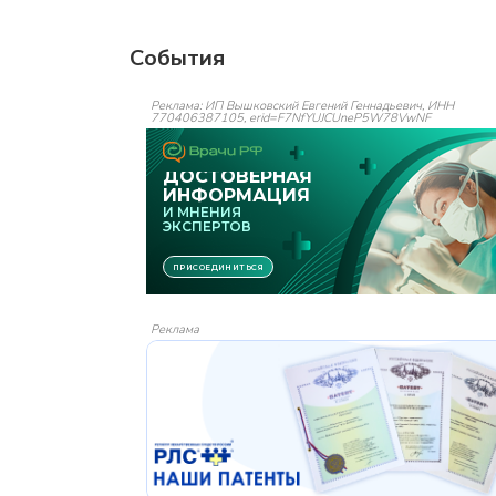
События
Реклама: ИП Вышковский Евгений Геннадьевич, ИНН
770406387105, erid=F7NfYUJCUneP5W78VwNF
Реклама