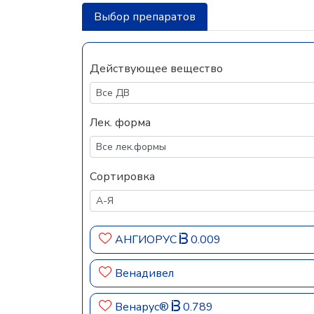
Выбор препаратов
Действующее вещество
Лек. форма
Сортировка
АНГИОРУС
0.009
Венадивел
Венарус®
0.789