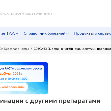
гие ТАА
Справочник болезней
Продукты и серви
CA Биофлавоноиды
C05CA53 Диосмин в комбинации с другими препара
инации с другими препаратами