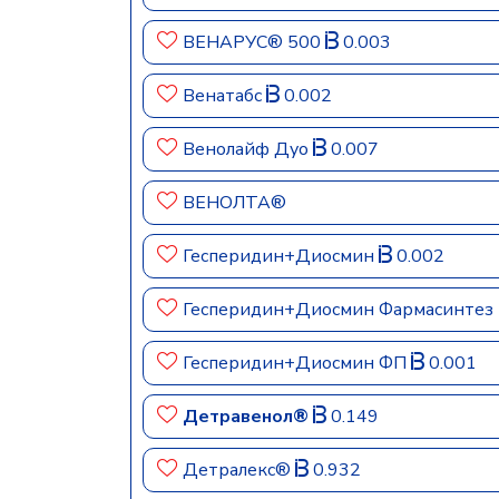
ВЕНАРУС® 500
0.003
Венатабс
0.002
Венолайф Дуо
0.007
ВЕНОЛТА®
Гесперидин+Диосмин
0.002
Гесперидин+Диосмин Фармасинтез
Гесперидин+Диосмин ФП
0.001
Детравенол®
0.149
Детралекс®
0.932