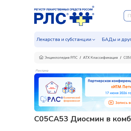
Лекарства и субстанции
БАДы и дру
Энциклопедия РЛС
АТХ Классификация
C05
Реклама
C05CA53 Диосмин в комб