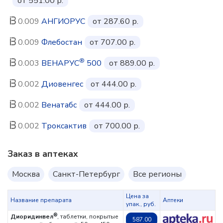
от 551.00 р.
0.009
АНГИОРУС
от 287.60 р.
0.009
Флебостан
от 707.00 р.
®
0.003
ВЕНАРУС
500
от 889.00 р.
0.002
Диовенгес
от 444.00 р.
0.002
Венатабс
от 444.00 р.
0.002
Троксактив
от 700.00 р.
Заказ в аптеках
Москва
Санкт-Петербург
Все регионы
Цена за
Название препарата
Аптеки
упак., руб.
®
Диоридинвел
, таблетки, покрытые
587.00