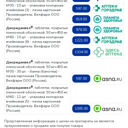
пленочной оболочкой, 50 мг+450 мг,
№30 - 10 шт. - упаковка контурная
597.00
ячейковая (3) - пачка картонная
Производитель: Велфарм ООО
(Россия),
619.00
®
Диоридинвел
, таблетки, покрытые
976.00
пленочной оболочкой, 50 мг+450 мг,
№60 - 10 шт. - упаковка контурная
1221.00
ячейковая (6) - пачка картонная
Производитель: Велфарм ООО
(Россия),
1334.00
®
Диоридинвел
, таблетки, покрытые
пленочной оболочкой, 50 мг+450 мг,
№30 - 30 шт. - банка (баночка) -
пачка картонная
Производитель:
587.00
Велфарм ООО (Россия),
®
Диоридинвел
, таблетки, покрытые
пленочной оболочкой, 50 мг+450 мг,
№60 - 12 шт. - упаковка контурная
ячейковая (5) - пачка картонная
Производитель: Велфарм ООО
1005.00
(Россия),
Представленная информация о ценах на препараты не является
предложением о продаже или покупке товара.