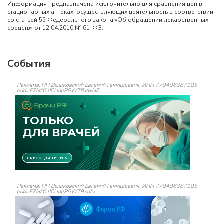
Информация предназначена исключительно для сравнения цен в
стационарных аптеках, осуществляющих деятельность в соответствии
со статьей 55 Федерального закона «Об обращении лекарственных
средств» от 12.04.2010 № 61-ФЗ.
События
Реклама: ИП Вышковский Евгений Геннадьевич, ИНН 770406387105,
erid=F7NfYUJCUneP5W78VwNF
Реклама: ИП Вышковский Евгений Геннадьевич, ИНН 770406387105,
erid=F7NfYUJCUneP5W79xufv