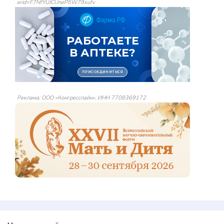
erid=F7NfYUJCUneP5W79xufv
Реклама: ООО «Конгресслайн», ИНН 7708369172