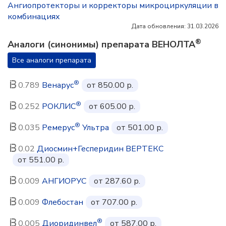
Ангиопротекторы и корректоры микроциркуляции в
комбинациях
Дата обновления: 31.03.2026
®
Аналоги (синонимы) препарата ВЕНОЛТА
Все аналоги препарата
®
0.789
Венарус
от 850.00 р.
®
0.252
РОКЛИС
от 605.00 р.
®
0.035
Ремерус
Ультра
от 501.00 р.
0.02
Диосмин+Гесперидин ВЕРТЕКС
от 551.00 р.
0.009
АНГИОРУС
от 287.60 р.
0.009
Флебостан
от 707.00 р.
®
0.005
Диоридинвел
от 587.00 р.