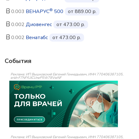
®
0.003
ВЕНАРУС
500
от 889.00 р.
0.002
Диовенгес
от 473.00 р.
0.002
Венатабс
от 473.00 р.
События
Реклама: ИП Вышковский Евгений Геннадьевич, ИНН 770406387105,
erid=F7NfYUJCUneP5W78VwNF
Реклама: ИП Вышковский Евгений Геннадьевич, ИНН 770406387105,