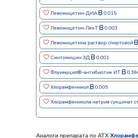
Левомицетин-ДИА
0.015
Левомицетин-ЛекТ
0.003
Левомицетина раствор спиртовой
Синтомицин ЗД
0.001
Флуимуцил®-антибиотик ИТ
0.36
Хлорамфеникол
0.005
Хлорамфеникола натрия сукцинат 
Аналоги препарата по АТХ
Хлорамфе