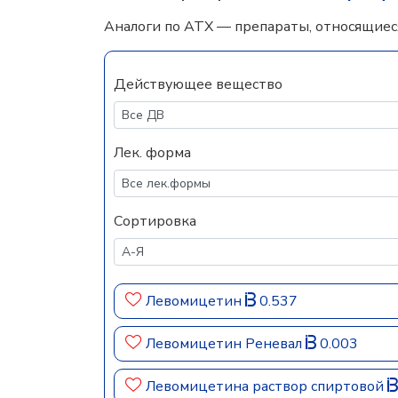
Аналоги по АТХ — препараты, относящиес
Действующее вещество
Лек. форма
Сортировка
Левомицетин
0.537
Левомицетин Реневал
0.003
Левомицетина раствор спиртовой