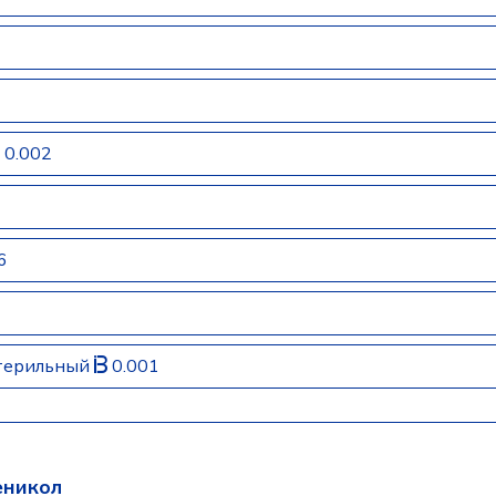
0.002
6
стерильный
0.001
никол