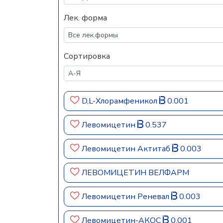
Лек. форма
Сортировка
D,L-Хлорамфеникол
0.001
Левомицетин
0.537
Левомицетин Актитаб
0.003
ЛЕВОМИЦЕТИН ВЕЛФАРМ
Левомицетин Реневал
0.003
Левомицетин-АКОС
0.001