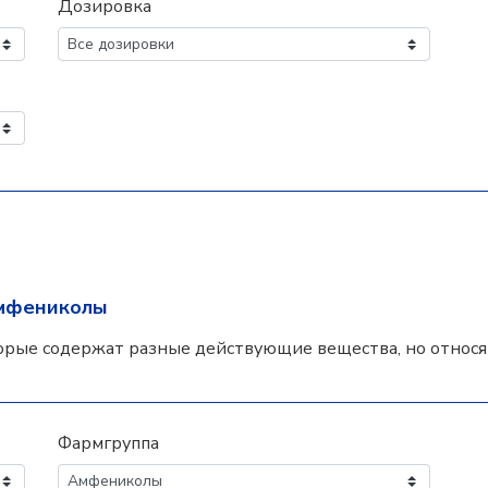
Дозировка
мфениколы
орые содержат разные действующие вещества, но относят
Фармгруппа