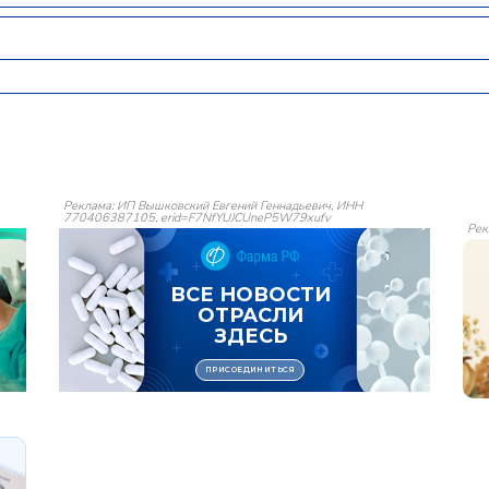
Реклама: ИП Вышковский Евгений Геннадьевич, ИНН
770406387105, erid=F7NfYUJCUneP5W79xufv
Рек