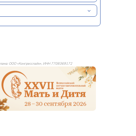
лама: ООО «Конгресслайн», ИНН 7708369172