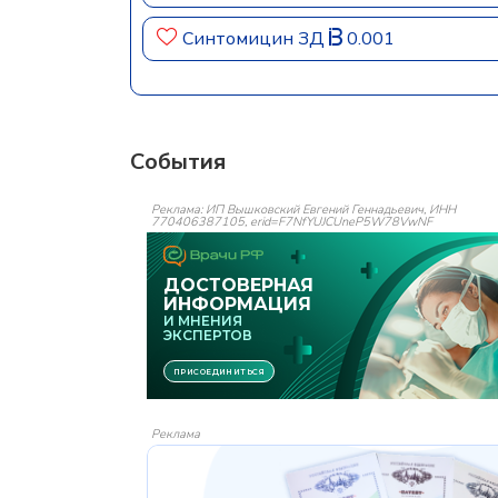
Синтомицин ЗД
0.001
События
Реклама: ИП Вышковский Евгений Геннадьевич, ИНН
770406387105, erid=F7NfYUJCUneP5W78VwNF
Реклама