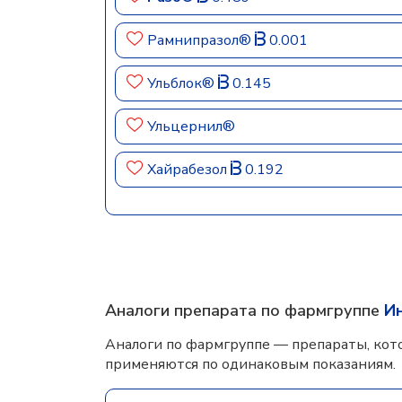
Рамнипразол®
0.001
Ульблок®
0.145
Ульцернил®
Хайрабезол
0.192
Аналоги препарата по фармгруппе
И
Аналоги по фармгруппе — препараты, кот
применяются по одинаковым показаниям.