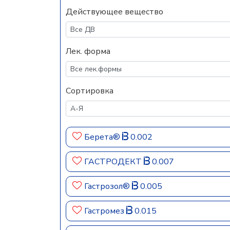
Действующее вещество
Лек. форма
Сортировка
Берета®
0.002
ГАСТРОДЕКТ
0.007
Гастрозол®
0.005
Гастромез
0.015