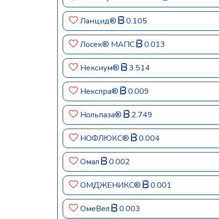
Ланцид®
0.105
Лосек® МАПС
0.013
Нексиум®
3.514
Некспра®
0.009
Нольпаза®
2.749
НОФЛЮКС®
0.004
Омал
0.002
ОМДЖЕНИКС®
0.001
ОмеВел
0.003