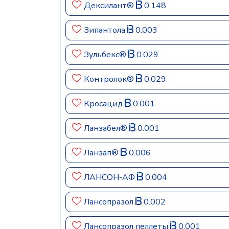
Дексилант®
0.148
Зипантола
0.003
Зульбекс®
0.029
Контролок®
0.029
Кросацид
0.001
Ланзабел®
0.001
Ланзап®
0.006
ЛАНСОН-АФ
0.004
Лансопразол
0.002
Лансопразол пеллеты
0.001