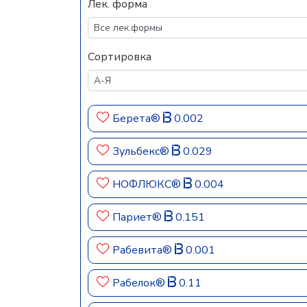
Лек. форма
Сортировка
Берета®
0.002
Зульбекс®
0.029
НОФЛЮКС®
0.004
Париет®
0.151
Рабевита®
0.001
Рабелок®
0.11