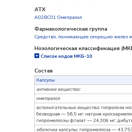
ATX
A02BC01 Омепразол
Фармакологическая группа
Средство, понижающее секрецию желез ж
Нозологическая классификация (МК
Список кодов МКБ-10
Состав
Капсулы
активное вещество:
омепразол
вспомогательные вещества:
гипролоза ни
безводная — 58,5 мг; натрия кроскармелло
гипромеллозы фталат — 24,306 мг; дибути
оболочка капсулы:
гипромеллоза — 43,7539