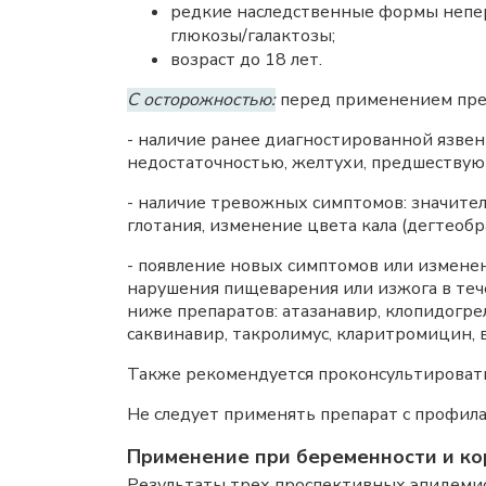
редкие наследственные формы непер
глюкозы/галактозы;
возраст до 18 лет.
С осторожностью:
перед применением преп
- наличие ранее диагностированной язве
недостаточностью, желтухи, предшествую
- наличие тревожных симптомов: значител
глотания, изменение цвета кала (дегтеобр
- появление новых симптомов или измене
нарушения пищеварения или изжога в теч
ниже препаратов: атазанавир, клопидогрел
саквинавир, такролимус, кларитромицин, 
Также рекомендуется проконсультировать
Не следует применять препарат с профил
Применение при беременности и ко
Результаты трех проспективных эпидемио