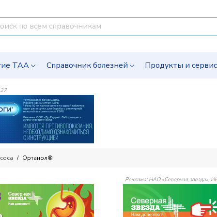
гие ТАА
Справочник болезней
Продукты и серви
227
соса
Ортанол®
Реклама: НАО «Северная звезда»,