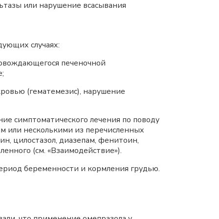
ьтазы или нарушение всасывания
дующих случаях:
провождающегося печеночной
е;
кровью (гематемезис), нарушение
ие симптоматического лечения по поводу
им или несколькими из перечисленных
ин, цилостазол, диазепам, фенитоин,
енного (см. «Взаимодействие»).
ериод беременности и кормления грудью.
али, что применение омепразола у