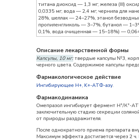
титана диоксид — 1,3 мг; железа (III) окс
0,0335 мг; вода — 2,4 мг; чернила для нан
28%, шеллак — 24–27%, этанол безводны
пропиленгликоль — 3–7%, бутанол — 1–3
0,1%, вода очищенная — 15–18%) — 0,06
Описание лекарственной формы
Капсулы, 10 мг:
твердые капсулы №3, корпу
черного цвета. Содержимое капсулы предс
Фармакологическое действие
Ингибирующее H+, K+-АТФ-азу
.
Фармакодинамика
+
+
Омепразол ингибирует фермент H
/К
-АТ
заключительную стадию секреции соляной
от природы раздражителя.
После однократного приема препарата внут
Максимум эффекта достигается через 2 ч.