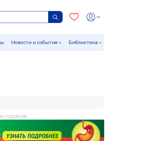
сы
Новости и события
Библиотека
 ИНН 7720185196