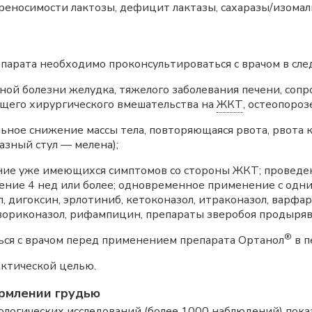
еносимости лактозы, дефицит лактазы, сахаразы/изомал
арата необходимо проконсультироваться с врачом в сле
нной болезни желудка, тяжелого заболевания печени, со
щего хирургического вмешательства на
ЖКТ
, остеопороз
ьное снижение массы тела, повторяющаяся рвота, рвота 
азный стул — мелена);
ние уже имеющихся симптомов со стороны ЖКТ; проведен
ение 4 нед или более; одновременное применение с одн
, дигоксин, эрлотиниб, кетоконазол, итраконазол, варфар
вориконазол, рифампицин, препараты зверобоя продырявл
®
ся с врачом перед применением препарата Ортанол
в п
актической целью.
рмлении грудью
логических исследований (более 1000 наблюдений) показ