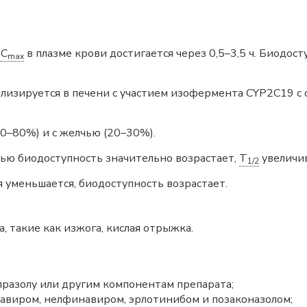
,
C
в плазме крови достигается через 0,5–3,5 ч. Биодост
max
лизируется в печени с участием изофермента CYP2C19 с
0–80%) и с желчью (20–30%).
тью биодоступность значительно возрастает,
T
увеличив
1/2
 уменьшается, биодоступность возрастает.
 такие как изжога, кислая отрыжка.
разолу или другим компонентам препарата;
авиром, нелфинавиром, эрлотинибом и позаконазолом;