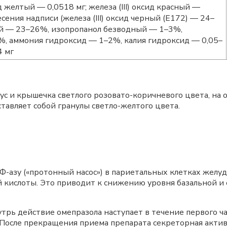
ид желтый — 0,0518 мг; железа (III) оксид красный —
есения надписи (железа (III) оксид черный (Е172) — 24–
й — 23–26%, изопропанол безводный — 1–3%,
%, аммония гидроксид — 1–2%, калия гидроксид — 0,05–
4 мг
с и крышечка светлого розовато-коричневого цвета, на 
тавляет собой гранулы светло-желтого цвета.
Ф-азу («протонный насос») в париетальных клетках желу
 кислоты. Это приводит к снижению уровня базальной и
рь действие омепразола наступает в течение первого час
 После прекращения приема препарата секреторная актив