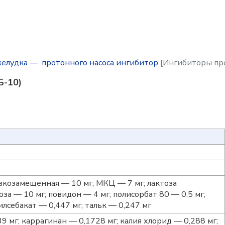
елудка — протонного насоса ингибитор
[Ингибиторы про
Б-10)
зкозамещенная — 10 мг; МКЦ — 7 мг; лактоза
за — 10 мг; повидон — 4 мг; полисорбат 80 — 0,5 мг;
лсебакат — 0,447 мг; тальк — 0,247 мг
 мг; каррагинан — 0,1728 мг; калия хлорид — 0,288 мг;