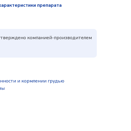
характеристики препарата
, утверждено компанией-производителем
нности и кормлении грудью
зы