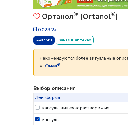
®
®
Ортанол
(Ortanol
)
0.028 ‰
Аналоги
Заказ в аптеках
Рекомендуются более актуальные описа
®
Омез
Выбор описания
Лек. форма
капсулы кишечнорастворимые
капсулы