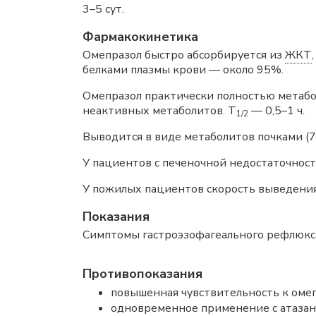
3–5 сут.
Фармакокинетика
Омепразол быстро абсорбируется из
ЖКТ
белками плазмы крови — около 95%.
Омепразол практически полностью метабо
неактивных метаболитов. T
— 0,5–1 ч.
1/2
Выводится в виде метаболитов почками (7
У пациентов с печеночной недостаточнос
У пожилых пациентов скорость выведения
Показания
Симптомы гастроэзофагеального рефлюкса,
Противопоказания
повышенная чувствительность к омеп
одновременное применение с атазан