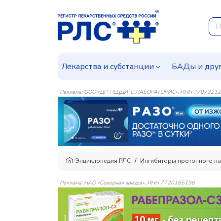
Лекарства и субстанции
БАДы и дру
Реклама: ООО «ДР. РЕДДИ`С ЛАБОРАТОРИС», ИНН 7707321
Энциклопедия РЛС
Ингибиторы протонного на
Реклама: НАО «Северная звезда», ИНН 7720185196