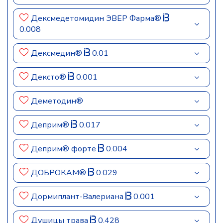
Дексмедетомидин ЭВЕР Фарма®
0.008
Дексмедин®
0.01
Дексто®
0.001
Деметодин®
Деприм®
0.017
Деприм® форте
0.004
ДОБРОКАМ®
0.029
Дормиплант-Валериана
0.001
Душицы трава
0.428