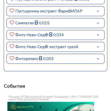
Пустырника экстракт ФармВИЛАР
Симпатил
0.025
Фито Ново-Сед®
0.034
Фито Ново-Сед® экстракт сухой
Фиторелакс
0.003
События
Реклама: ИП Вышковский Евгений Геннадьевич, ИНН 770406387105,
erid=F7NfYUJCUneP5W78VwNF