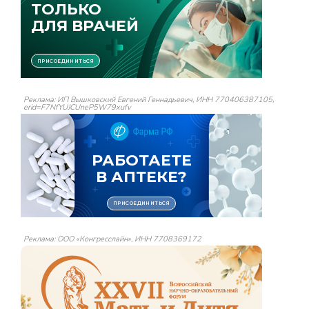
Реклама: ИП Вышковский Евгений Геннадьевич, ИНН 770406387105,
erid=F7NfYUJCUneP5W79xufv
Реклама: ООО «Конгресслайн», ИНН 7708369172