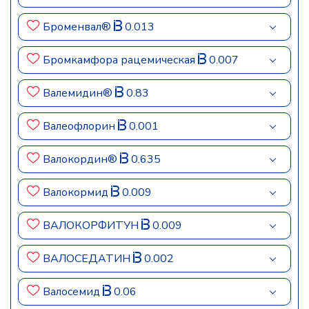
Броменвал®
0.013
Бромкамфора рацемическая
0.007
Валемидин®
0.83
Валеофлорин
0.001
Валокордин®
0.635
Валокормид
0.009
ВАЛОКОРФИТУН
0.009
ВАЛОСЕДАТИН
0.002
Валосемид
0.06