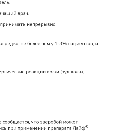
дель.
ечащий врач.
о принимать непрерывно.
 редко, не более чем у 1-3% пациентов, и
ргические реакции кожи (зуд кожи,
ре сообщается, что зверобой может
®
ались при применении препарата Лайф