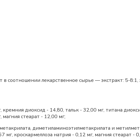
в соотношении лекарственное сырье — экстракт: 5-8:1, э
 кремния диоксид - 14,80, тальк - 32,00 мг, титана диокси
, магния стеарат - 12,00 мг;
лметакрилата, диметиламиноэтилметакрилата и метилметакр
,67 мг, кроскармеллоза натрия - 0,12 мг, магния стеарат - 0,