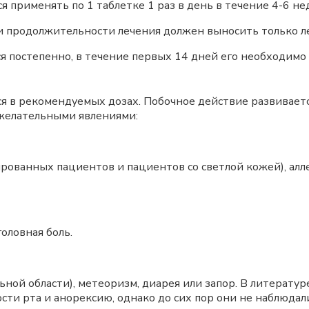
я применять по 1 таблетке 1 раз в день в течение 4-6 не
и продолжительности лечения должен выносить только л
ся постепенно, в течение первых 14 дней его необходим
ся в рекомендуемых дозах. Побочное действие развивается
желательными явлениями:
ованных пациентов и пациентов со светлой кожей), алле
оловная боль.
альной области), метеоризм, диарея или запор. В литерату
ости рта и анорексию, однако до сих пор они не наблюд