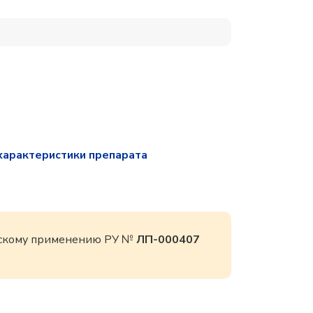
характеристики препарата
инскому применению РУ №
ЛП-000407