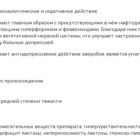
ксиолитическое и седативное действие.
вают главным образом с присутствующими в нём нафтод
люцина гиперфорином и флавоноидами. Благодаря ним п
 вегетативной нервной системы, что улучшает настроени
у больных депрессией.
ает антидепрессивное действие зверобоя, является угне
го происхождения.
средней степени тяжести.
омогательных веществ препарата, гиперчувствительность ко
ефицит лактазы, непереносимость лактозы, глюкозо-гал