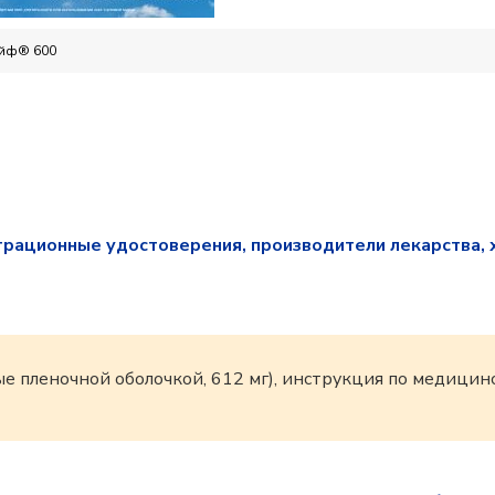
йф® 600
трационные удостоверения, производители лекарства, 
ые пленочной оболочкой, 612 мг), инструкция по медиц