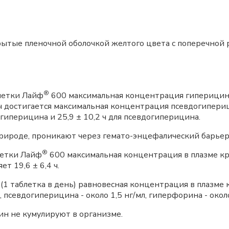
рытые пленочной оболочкой желтого цвета с поперечной 
®
блетки Лайф
600 максимальная концентрация гиперицина в
,4 ч достигается максимальная концентрация псевдогипериц
 гиперицина и 25,9 ± 10,2 ч для псевдогиперицина.
рироде, проникают через гемато-энцефалический барьер
®
летки Лайф
600 максимальная концентрация в плазме кро
ет 19,6 ± 6,4 ч.
(1 таблетка в день) равновесная концентрация в плазме к
, псевдогиперицина - около 1,5 нг/мл, гиперфорина - около
н не кумулируют в организме.