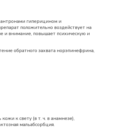
иантронами гиперицином и
репарат положительно воздействует на
е и внимание, повышает психическую и
тение обратного захвата норэпинефрина,
жи к свету (в т. ч. в анамнезе),
актозная мальабсорбция.