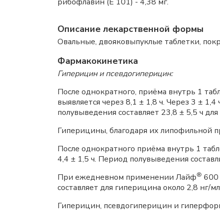
рибофлавин (Е 101) - 4,38 мг.
Описание лекарственной формы
Овальные, двояковыпуклые таблетки, пок
Фармакокинетика
Гиперицин и псевдогиперицин:
После однократного, приёма внутрь 1 та
выявляется через 8,1 ± 1,8 ч. Через 3 ± 1
полувыведения составляет 23,8 ± 5,5 ч для
Гиперицины, благодаря их липофильной п
После однократного приёма внутрь 1 таб
4,4 ± 1,5 ч. Период полувыведения составля
®
При ежедневном применении Лайф
600 
составляет для гиперицина около 2,8 нг/мл
Гиперицин, псевдогиперицин и гиперфори