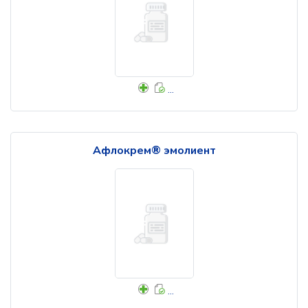
...
Афлокрем® эмолиент
...