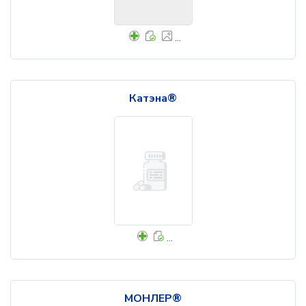
...
Катэна®
...
МОНЛЕР®