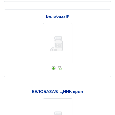
Белобаза®
...
БЕЛОБАЗА® ЦИНК крем