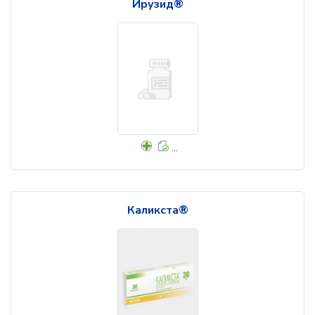
Ирузид®
...
Каликста®