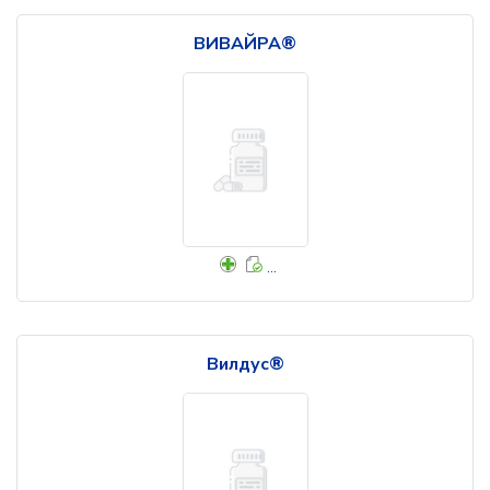
ВИВАЙРА®
...
Вилдус®