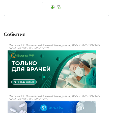
...
События
Реклама: ИП Вышковский Евгений Геннадьевич, ИНН 770406387105,
erid=F7NfYUJCUneP5W78VwNF
Реклама: ИП Вышковский Евгений Геннадьевич, ИНН 770406387105,
erid=F7NfYUJCUneP5W79xufv