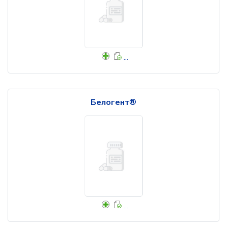
...
Белогент®
...