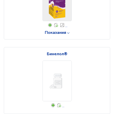
...
Показания
Бинелол®
...