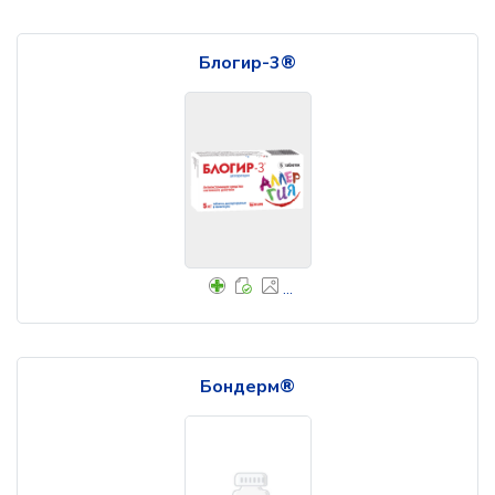
Блогир-3®
...
Бондерм®