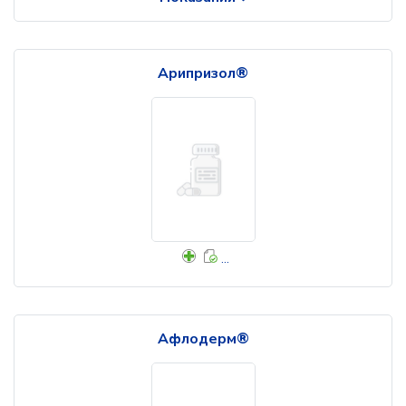
Арипризол®
...
Афлодерм®