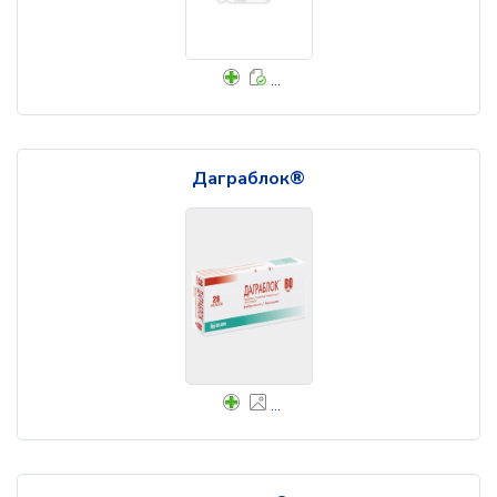
...
Даграблок®
...