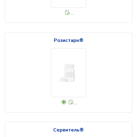
...
Розистарк®
...
Сервитель®