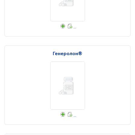
...
Генеролон®
...