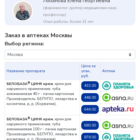
Лобанова Елена Георгиевна
(фармаколог, доктор медицинских наук,
профессор)
Опыт работы: более 31 лет
Заказ в аптеках Москвы
Выбор региона:
Цена за
Название препарата
упак.,
Аптеки
руб.
®
БЕЛОБАЗА
ЦИНК крем
, крем для
433.00
наружного применения, туба
алюминиевая 40 г - пачка картонная
446.00
Производитель: БЕЛУПО, лекарства и
косметика, д. д. (Хорватия),
644.00
®
БЕЛОБАЗА
ЦИНК крем
, крем для
наружного применения, туба
680.00
алюминиевая 100 г - пачка картонная
Производитель: БЕЛУПО, лекарства и
878.00
косметика, д. д. (Хорватия),