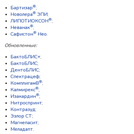
®
Бартизар
;
®
Новолера
ЭПИ
;
®
ЛИПОТИОКСОН
;
®
Неванак
;
®
Сафистон
Нео
.
Обновленные:
БактоБЛИС+
;
БактоБЛИС
;
ДентоБЛИС
;
Спектрацеф
;
®
КомплигамB
;
®
Калмирекс
;
®
Изакардин
;
Нитроспринт
;
Контразуд
;
Эзлор СТ
;
Магнепасит
;
Меладапт
.