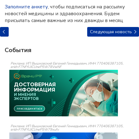
Заполните анкету
, чтобы подписаться на рассылку
новостей медицины и здравоохранения. Будем
присылать самые важные из них дважды в месяц
Следующая новость
События
Реклама: ИП Вышковский Евгений Геннадьевич, ИНН 770406387105,
erid=F7NfYUJCUneP5W78VwNF
Реклама: ИП Вышковский Евгений Геннадьевич, ИНН 770406387105,
erid=F7NfYUJCUneP5W79xufv