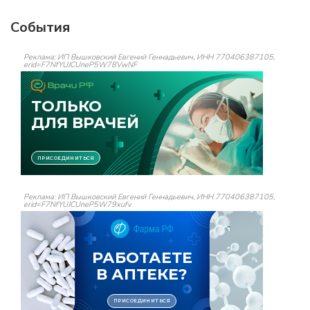
События
Реклама: ИП Вышковский Евгений Геннадьевич, ИНН 770406387105,
erid=F7NfYUJCUneP5W78VwNF
Реклама: ИП Вышковский Евгений Геннадьевич, ИНН 770406387105,
erid=F7NfYUJCUneP5W79xufv