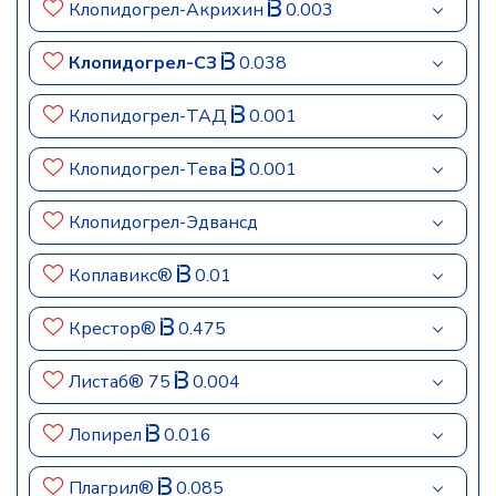
Клопидогрел-Акрихин
0.003
Клопидогрел-СЗ
0.038
Клопидогрел-ТАД
0.001
Клопидогрел-Тева
0.001
Клопидогрел-Эдвансд
Коплавикс®
0.01
Крестор®
0.475
Листаб® 75
0.004
Лопирел
0.016
Плагрил®
0.085