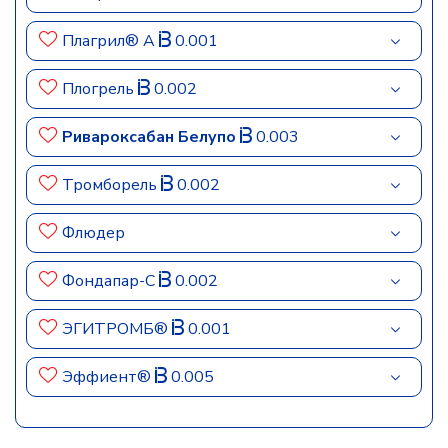
Плагрил® A
0.001
Плогрель
0.002
Ривароксабан Белупо
0.003
Тромборель
0.002
Флюдер
Фондапар-С
0.002
ЭГИТРОМБ®
0.001
Эффиент®
0.005