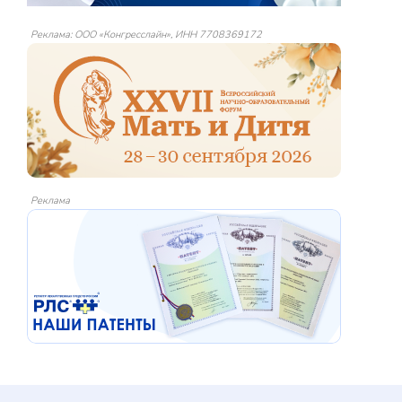
Реклама: ООО «Конгресслайн», ИНН 7708369172
Реклама