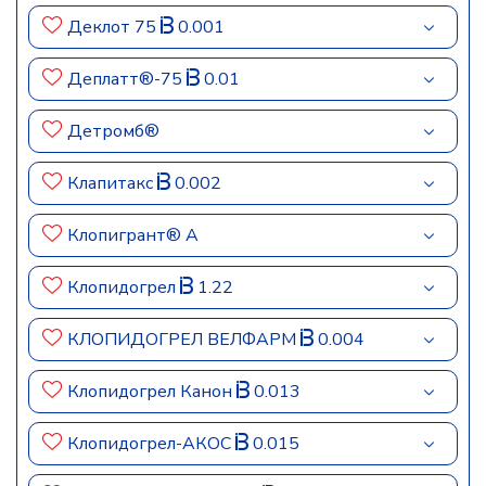
Деклот 75
0.001
Деплатт®-75
0.01
Детромб®
Клапитакс
0.002
Клопигрант® А
Клопидогрел
1.22
КЛОПИДОГРЕЛ ВЕЛФАРМ
0.004
Клопидогрел Канон
0.013
Клопидогрел-АКОС
0.015