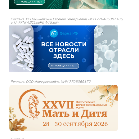
Реклама: ИП Вышковский Евгений Геннадьевич, ИНН 770406387105,
erid=F7NfYUJCUneP5W79xufv
Реклама: ООО «Конгресслайн», ИНН 7708369172