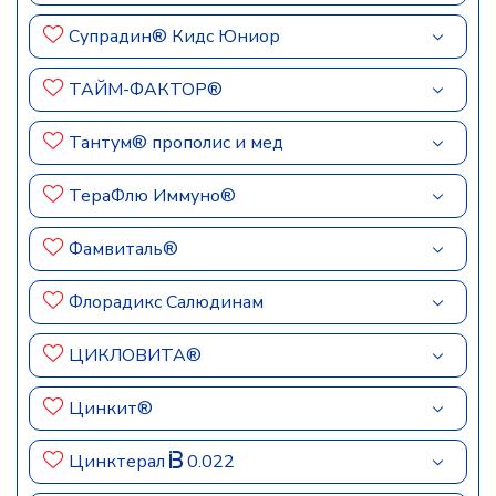
Супрадин® Кидс Юниор
ТАЙМ-ФАКТОР®
Тантум® прополис и мед
ТераФлю Иммуно®
Фамвиталь®
Флорадикс Салюдинам
ЦИКЛОВИТА®
Цинкит®
Цинктерал
0.022