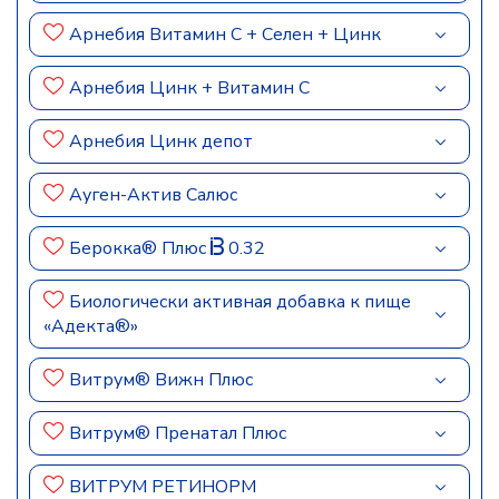
Арнебия Витамин С + Селен + Цинк
Арнебия Цинк + Витамин C
Арнебия Цинк депот
Ауген-Актив Салюс
Берокка® Плюс
0.32
Биологически активная добавка к пище
«Адекта®»
Витрум® Вижн Плюс
Витрум® Пренатал Плюс
ВИТРУМ РЕТИНОРМ