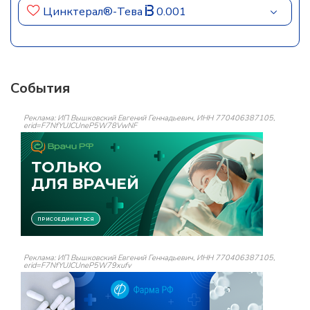
Цинктерал®-Тева
0.001
События
Реклама: ИП Вышковский Евгений Геннадьевич, ИНН 770406387105,
erid=F7NfYUJCUneP5W78VwNF
Реклама: ИП Вышковский Евгений Геннадьевич, ИНН 770406387105,
erid=F7NfYUJCUneP5W79xufv