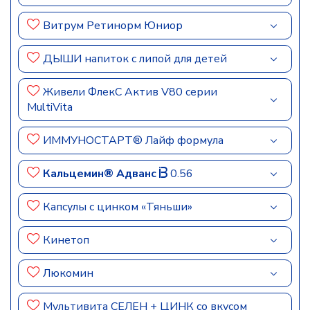
Витрум Ретинорм Юниор
ДЫШИ напиток с липой для детей
Живели ФлекС Актив V80 серии
MultiVita
ИММУНОСТАРТ® Лайф формула
Кальцемин® Адванс
0.56
Капсулы с цинком «Тяньши»
Кинетоп
Люкомин
Мультивита СЕЛЕН + ЦИНК со вкусом