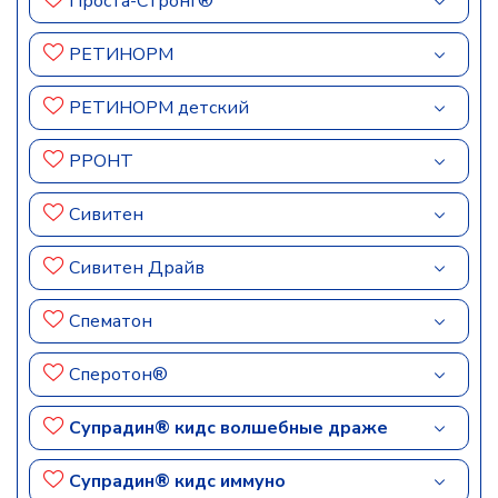
Проста-Стронг®
РЕТИНОРМ
РЕТИНОРМ детский
РРОНТ
Сивитен
Сивитен Драйв
Спематон
Сперотон®
Супрадин® кидс волшебные драже
Супрадин® кидс иммуно