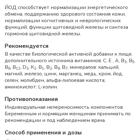
ЙОД способствует нормализации энергетического
обмена, поддержанию здорового состояния кожи,
нормализации когнитивных и неврологических
функций, функции щитовидной железы и синтеза
гормонов щитовидной железы.
Рекомендуется
В качестве биологической активной добавки к пище,
дополнительного источника витаминов: С, Е , А, В
, В
,
3
5
В
, В
, D
, К
, В
, В
, В
, В
; минералов: кальций,
6
12
3
1
1
2
9
7
магний, железо, цинк, марганец, медь, хром, йод,
селен, молибден, альфа-липоевая кислота;
аминокислот: L-холин.
Противопоказания
Индивидуальная непереносимость компонентов.
Беременным и кормящим женщинам принимать по
рекомендации и под наблюдением врача.
Способ применения и дозы