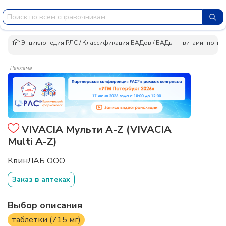
Энциклопедия РЛС
/
Классификация БАДов
/
БАДы — витаминно-ми
Реклама
VIVACIA Мульти A-Z (VIVACIA
Multi A-Z)
КвинЛАБ ООО
Заказ в аптеках
Выбор описания
таблетки (715 мг)