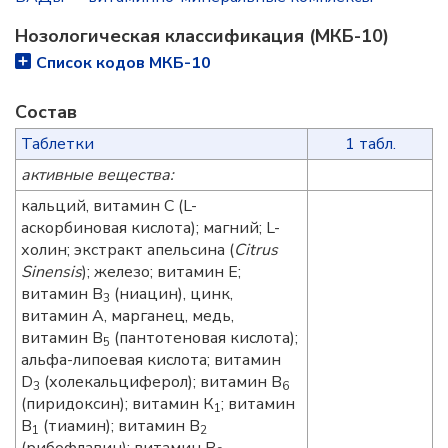
Нозологическая классификация (МКБ-10)
Список кодов МКБ-10
Состав
Таблетки
1 табл.
активные вещества:
кальций, витамин С (L-
аскорбиновая кислота); магний; L-
холин; экстракт апельсина (
Citrus
Sinensis
); железо; витамин Е;
витамин В
(ниацин), цинк,
3
витамин А, марганец, медь,
витамин В
(пантотеновая кислота);
5
альфа-липоевая кислота; витамин
D
(холекальциферол); витамин В
3
6
(пиридоксин); витамин К
; витамин
1
В
(тиамин); витамин В
1
2