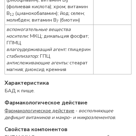
(рибофлавин); витамин В
9
(фолиевая кислота); хром; витамин
В
(цианокобаламин); йод; селен;
12
молибден; витамин В
(биотин)
7
вспомогательные вещества
носители:
МКЦ; дикальция фосфат;
ГПМЦ
влагоудерживащий агент:
глицерин
стабилизатор:
ГПЦ
антислеживающие агенты:
стеарат
магния; диоксид кремния
Характеристика
БАД к пище.
Фармакологическое действие
Фармакологическое действие
-
восполняющее
дефицит витаминов и макро- и микроэлементов
.
Свойства компонентов