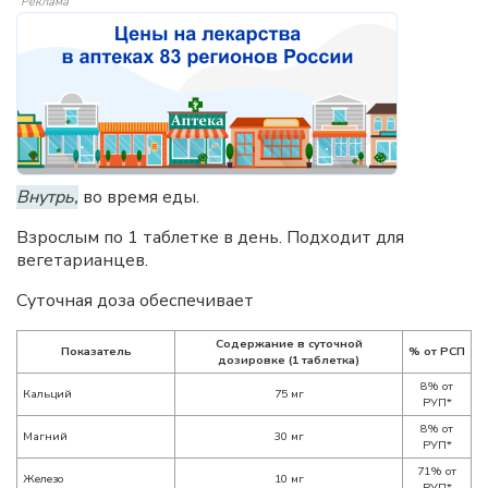
Реклама
Внутрь,
во время еды.
Взрослым по 1 таблетке в день. Подходит для
вегетарианцев.
Суточная доза обеспечивает
Содержание в суточной
Показатель
% от РСП
дозировке (1 таблетка)
8% от
Кальций
75 мг
РУП*
8% от
Магний
30 мг
РУП*
71% от
Железо
10 мг
РУП*