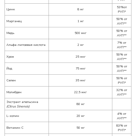
53%от
Цинк
8 мг
РУП*
50% от
Марганец
1 мг
АУП**
50% от
Медь
500 мкг
АУП**
7% от
Альфа-липоевая кислота
2 мг
АУП**
50% от
Хром
25 мкг
АУП**
50% от
Йод
75 мкг
АУП**
50% от
Селен
35 мкг
РУП*
32% от
Молибден
22,5 мкг
АУП**
Экстракт апельсина
80 мг
(Citrus Sinensis)
4% от
L-холин
20 мг
АУП**
83% от
Витамин С
50 мг
РУП*