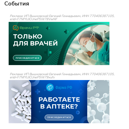
События
Реклама: ИП Вышковский Евгений Геннадьевич, ИНН 770406387105,
erid=F7NfYUJCUneP5W78VwNF
Реклама: ИП Вышковский Евгений Геннадьевич, ИНН 770406387105,
erid=F7NfYUJCUneP5W79xufv