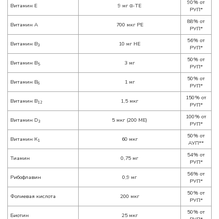
90% от
Витамин Е
9 мг α-TE
РУП*
88% от
Витамин А
700 мкг РЕ
РУП*
56% от
Витамин В
10 мг НЕ
3
РУП*
50% от
Витамин В
3 мг
5
РУП*
50% от
Витамин В
1 мг
6
РУП*
150% от
Витамин В
1,5 мкг
12
РУП*
100% от
Витамин D
5 мкг (200 МЕ)
3
РУП*
50% от
Витамин К
60 мкг
1
АУП**
54% от
Тиамин
0,75 мг
РУП*
56% от
Рибофлавин
0,9 мг
РУП*
50% от
Фолиевая кислота
200 мкг
РУП*
50% от
Биотин
25 мкг