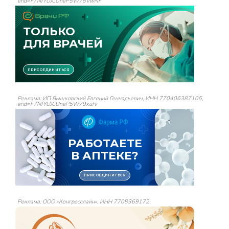
erid=F7NfYUJCUneP5W78VwNF
Реклама: ИП Вышковский Евгений Геннадьевич, ИНН 770406387105,
erid=F7NfYUJCUneP5W79xufv
Реклама: ООО «Конгресслайн», ИНН 7708369172