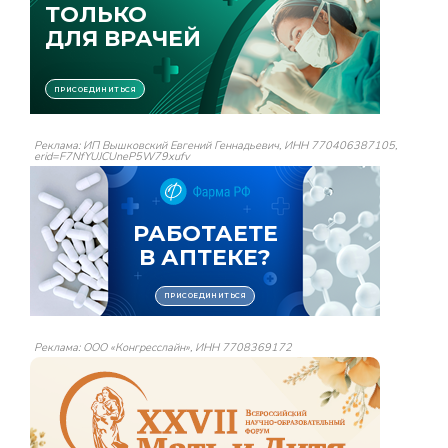
Реклама: ИП Вышковский Евгений Геннадьевич, ИНН 770406387105,
erid=F7NfYUJCUneP5W79xufv
Реклама: ООО «Конгресслайн», ИНН 7708369172