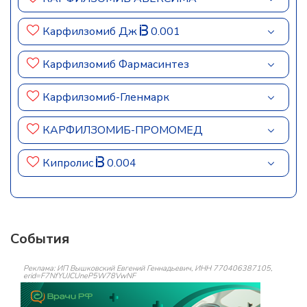
Карфилзомиб Дж
0.001
Карфилзомиб Фармасинтез
Карфилзомиб-Гленмарк
КАРФИЛЗОМИБ-ПРОМОМЕД
Кипролис
0.004
События
Реклама: ИП Вышковский Евгений Геннадьевич, ИНН 770406387105,
erid=F7NfYUJCUneP5W78VwNF