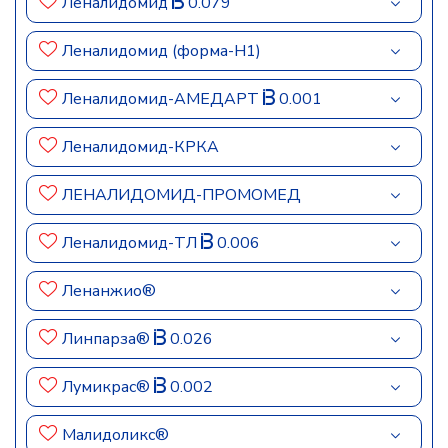
Леналидомид
0.079
Леналидомид (форма-Н1)
Леналидомид-АМЕДАРТ
0.001
Леналидомид-КРКА
ЛЕНАЛИДОМИД-ПРОМОМЕД
Леналидомид-ТЛ
0.006
Ленанжио®
Линпарза®
0.026
Лумикрас®
0.002
Малидоликс®