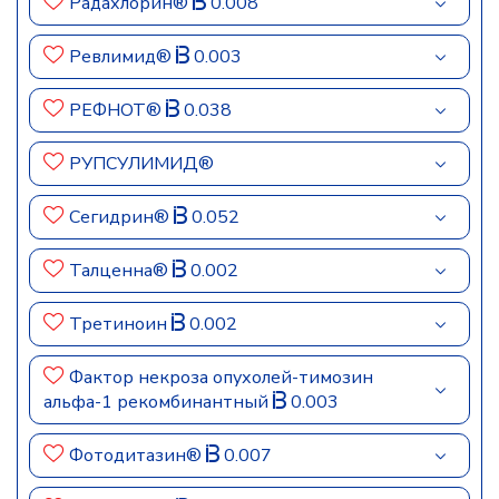
Радахлорин®
0.008
Ревлимид®
0.003
РЕФНОТ®
0.038
РУПСУЛИМИД®
Сегидрин®
0.052
Талценна®
0.002
Третиноин
0.002
Фактор некроза опухолей-тимозин
альфа-1 рекомбинантный
0.003
Фотодитазин®
0.007