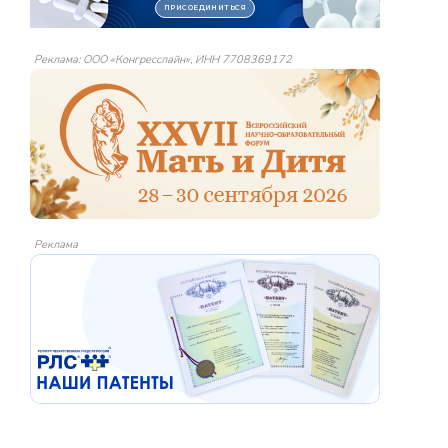
Реклама: ООО «Конгресслайн», ИНН 7708369172
Реклама