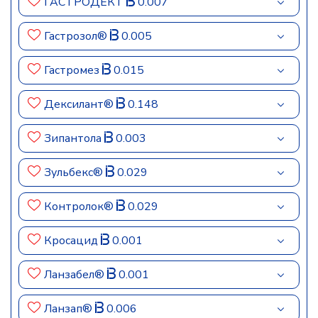
ГАСТРОДЕКТ
0.007
Гастрозол®
0.005
Гастромез
0.015
Дексилант®
0.148
Зипантола
0.003
Зульбекс®
0.029
Контролок®
0.029
Кросацид
0.001
Ланзабел®
0.001
Ланзап®
0.006