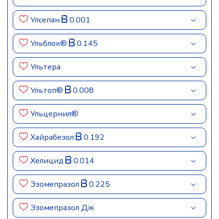
Улсепан
0.001
Ульблок®
0.145
Ультера
Ультоп®
0.008
Ульцернил®
Хайрабезол
0.192
Хелицид
0.014
Эзомепразол
0.225
Эзомепразол Дж