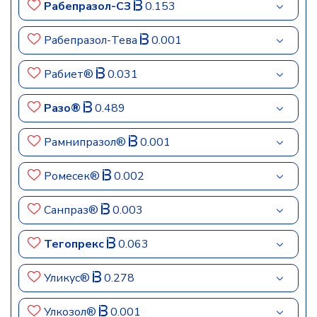
Рабепразол-СЗ
0.153
Рабепразол-Тева
0.001
Рабиет®
0.031
Разо®
0.489
Рамнипразол®
0.001
Ромесек®
0.002
Санпраз®
0.003
Тегопрекс
0.063
Уликус®
0.278
Улкозол®
0.001