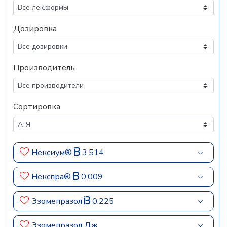
Дозировка
Производитель
Сортировка
Нексиум®
3.514
Некспра®
0.009
Эзомепразол
0.225
Эзомепразол Дж