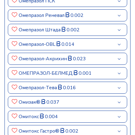
Омепразол ПСК
Омепразол Реневал
0.002
Омепразол Штада
0.002
Омепразол-OBL
0.014
Омепразол-Акрихин
0.023
ОМЕПРАЗОЛ-БЕЛМЕД
0.001
Омепразол-Тева
0.016
Омизак®
0.037
Омитокс
0.004
Омитокс Гастро®
0.002