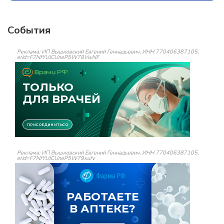
События
Реклама: ИП Вышковский Евгений Геннадьевич, ИНН 770406387105,
erid=F7NfYUJCUneP5W78VwNF
Реклама: ИП Вышковский Евгений Геннадьевич, ИНН 770406387105,
erid=F7NfYUJCUneP5W79xufv