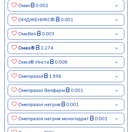
Омал
0.002
ОМДЖЕНИКС®
0.001
ОмеВел
0.003
Омез®
1.274
Омез® Инста
0.008
Омепразол
1.996
Омепразол Велфарм
0.001
Омепразол натрия
0.001
Омепразол натрия моногидрат
0.001