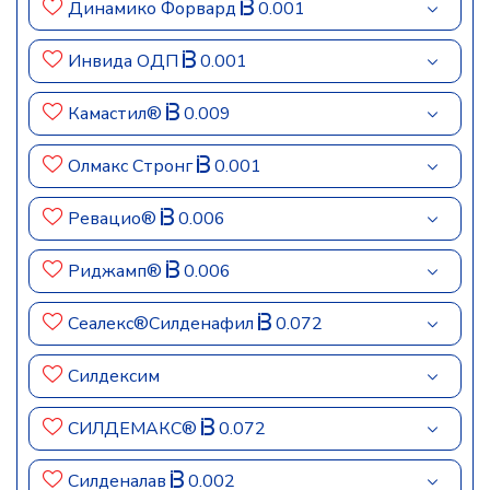
Динамико Форвард
0.001
Инвида ОДП
0.001
Камастил®
0.009
Олмакс Стронг
0.001
Ревацио®
0.006
Риджамп®
0.006
Сеалекс®Силденафил
0.072
Силдексим
СИЛДЕМАКС®
0.072
Силденалав
0.002