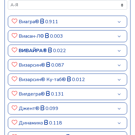
Виагра®
0.911
Виасан-ЛФ
0.003
ВИВАЙРА®
0.022
Визарсин®
0.087
Визарсин® Ку-таб®
0.012
Вилдегра®
0.131
Джент®
0.099
Динамико
0.118