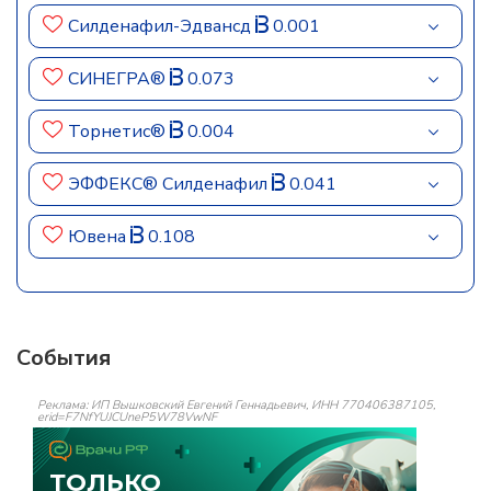
Силденафил-Эдвансд
0.001
СИНЕГРА®
0.073
Торнетис®
0.004
ЭФФЕКС® Силденафил
0.041
Ювена
0.108
События
Реклама: ИП Вышковский Евгений Геннадьевич, ИНН 770406387105,
erid=F7NfYUJCUneP5W78VwNF