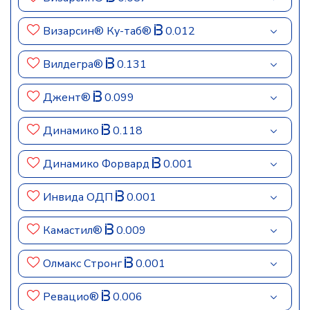
Визарсин® Ку-таб®
0.012
Вилдегра®
0.131
Джент®
0.099
Динамико
0.118
Динамико Форвард
0.001
Инвида ОДП
0.001
Камастил®
0.009
Олмакс Стронг
0.001
Ревацио®
0.006