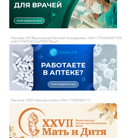
Реклама: ИП Вышковский Евгений Геннадьевич, ИНН 770406387105,
erid=F7NfYUJCUneP5W79xufv
Реклама: ООО «Конгресслайн», ИНН 7708369172