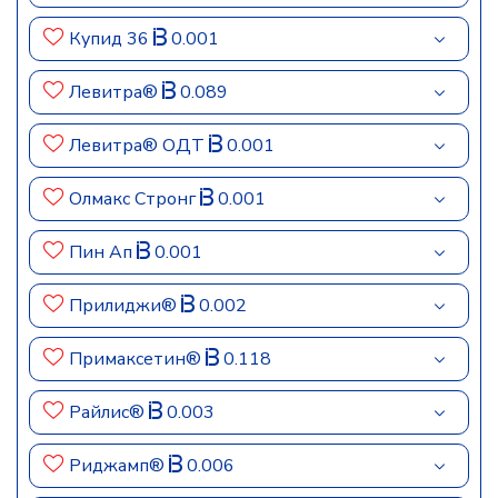
Купид 36
0.001
Левитра®
0.089
Левитра® ОДТ
0.001
Олмакс Стронг
0.001
Пин Ап
0.001
Прилиджи®
0.002
Примаксетин®
0.118
Райлис®
0.003
Риджамп®
0.006