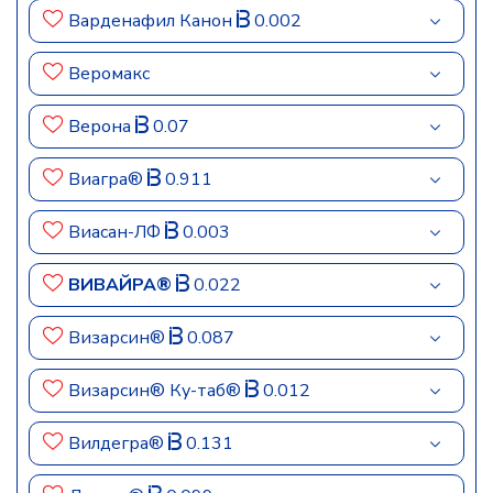
Варденафил Канон
0.002
Веромакс
Верона
0.07
Виагра®
0.911
Виасан-ЛФ
0.003
ВИВАЙРА®
0.022
Визарсин®
0.087
Визарсин® Ку-таб®
0.012
Вилдегра®
0.131