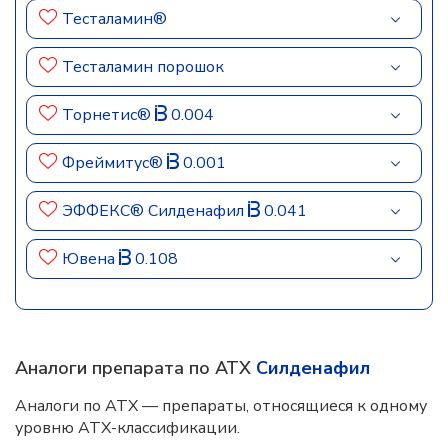
Тесталамин®
Тесталамин порошок
Торнетис®
0.004
Фреймитус®
0.001
ЭФФЕКС® Силденафил
0.041
Ювена
0.108
Аналоги препарата по АТХ
Силденафил
Аналоги по АТХ — препараты, относящиеся к одному
уровню АТХ-классификации.