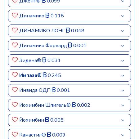
Джент®
0.099
Динамико
0.118
ДИНАМИКО ЛОНГ
0.048
Динамико Форвард
0.001
Зидена®
0.031
Импаза®
0.245
Инвида ОДП
0.001
Иохимбин Шпигель®
0.002
Йохимбин
0.005
Камастил®
0.009