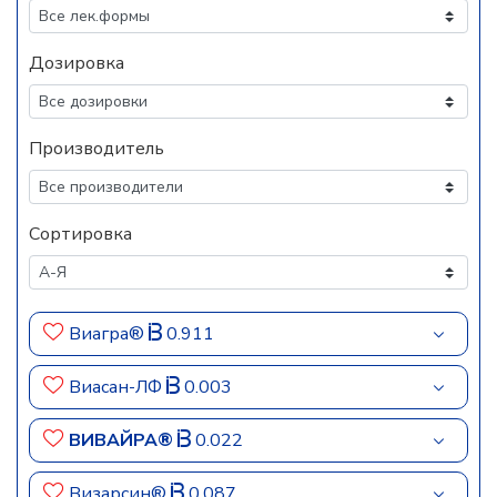
Дозировка
Производитель
Сортировка
Виагра®
0.911
Виасан-ЛФ
0.003
ВИВАЙРА®
0.022
Визарсин®
0.087