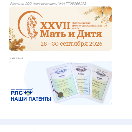
Реклама: ООО «Конгресслайн», ИНН 7708369172
Реклама