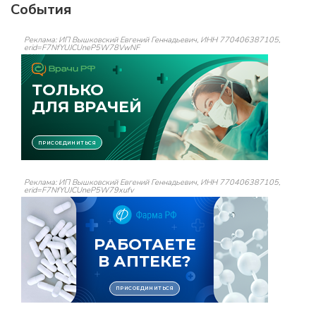
События
Реклама: ИП Вышковский Евгений Геннадьевич, ИНН 770406387105,
erid=F7NfYUJCUneP5W78VwNF
Реклама: ИП Вышковский Евгений Геннадьевич, ИНН 770406387105,
erid=F7NfYUJCUneP5W79xufv