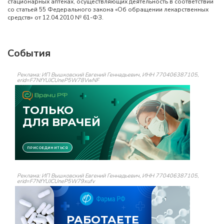
стационарных аптеках, осуществляющих деятельность в соответствии
со статьей 55 Федерального закона «Об обращении лекарственных
средств» от 12.04.2010 № 61-ФЗ.
События
Реклама: ИП Вышковский Евгений Геннадьевич, ИНН 770406387105,
erid=F7NfYUJCUneP5W78VwNF
Реклама: ИП Вышковский Евгений Геннадьевич, ИНН 770406387105,
erid=F7NfYUJCUneP5W79xufv