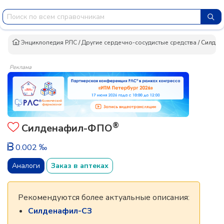
Энциклопедия РЛС
/
Другие сердечно-сосудистые средства
/
Силде
Реклама
®
Силденафил-ФПО
0.002 ‰
Аналоги
Заказ в аптеках
Рекомендуются более актуальные описания:
Силденафил-СЗ