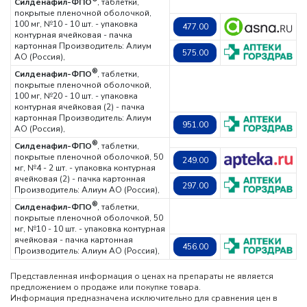
Силденафил-ФПО
, таблетки,
покрытые пленочной оболочкой,
100 мг, №10 - 10 шт. - упаковка
477.00
контурная ячейковая - пачка
картонная
Производитель: Алиум
575.00
АО (Россия),
®
Силденафил-ФПО
, таблетки,
покрытые пленочной оболочкой,
100 мг, №20 - 10 шт. - упаковка
контурная ячейковая (2) - пачка
картонная
Производитель: Алиум
951.00
АО (Россия),
®
Силденафил-ФПО
, таблетки,
покрытые пленочной оболочкой, 50
249.00
мг, №4 - 2 шт. - упаковка контурная
ячейковая (2) - пачка картонная
297.00
Производитель: Алиум АО (Россия),
®
Силденафил-ФПО
, таблетки,
покрытые пленочной оболочкой, 50
мг, №10 - 10 шт. - упаковка контурная
ячейковая - пачка картонная
456.00
Производитель: Алиум АО (Россия),
Представленная информация о ценах на препараты не является
предложением о продаже или покупке товара.
Информация предназначена исключительно для сравнения цен в