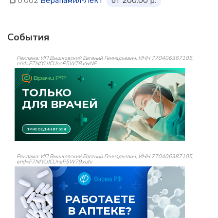
0.002
Верапамил-ЛекТ
от 200.00 р.
События
Реклама: ИП Вышковский Евгений Геннадьевич, ИНН 770406387105,
erid=F7NfYUJCUneP5W78VwNF
Реклама: ИП Вышковский Евгений Геннадьевич, ИНН 770406387105,
erid=F7NfYUJCUneP5W79xufv