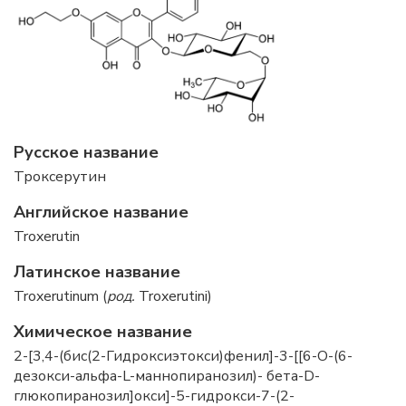
Русское название
Троксерутин
Английское название
Troxerutin
Латинское название
Troxerutinum (
род.
Troxerutini)
Химическое название
2-[3,4-(бис(2-Гидроксиэтокси)фенил]-3-[[6-O-(6-
дезокси-альфа-L-маннопиранозил)- бета-D-
глюкопиранозил]окси]-5-гидрокси-7-(2-