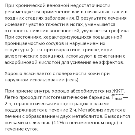
При хронической венозной недостаточности
рекомендуется применение как в начальных, так и в
поздних стадиях заболевания. В результате лечения
исчезает чувство тяжести в ногах, уменьшается
отечность нижних конечностей, улучшается трофика.
При состояниях, характеризующихся повышенной
проницаемостью сосудов и нарушением их
структуры (в т.ч. при скарлатине, гриппе, кори,
аллергических реакциях), используют в сочетании с
аскорбиновой кислотой для усиления ее эффектов.
Хорошо всасывается с поверхности кожи при
наружном использовании (гель).
При приеме внутрь хорошо абсорбируется из
ЖКТ
.
Легко проходит гистогематические барьеры. T
—
max
2 ч, терапевтическая концентрация в плазме
поддерживается в течение 2 ч. Метаболизируется в
печени с образованием двух метаболитов. Выводится
почками и с желчью (11% в неизмененном виде) в
течение суток.