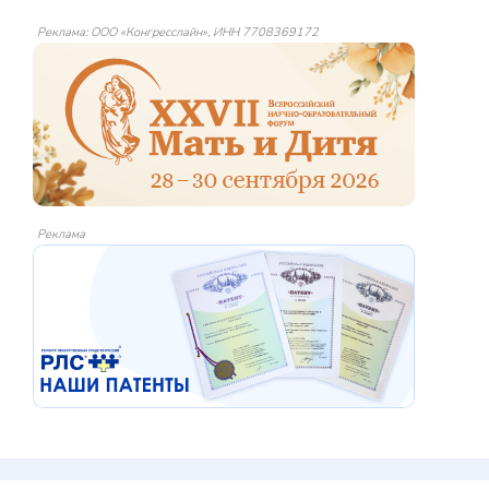
Реклама: ООО «Конгресслайн», ИНН 7708369172
Реклама