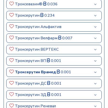
Троксевазин®
0.036
Троксерутин
0.234
Троксерутин Альфактив
Троксерутин Велфарм
0.007
Троксерутин ВЕРТЕКС
Троксерутин ВП
0.001
Троксерутин Врамед
0.001
Троксерутин ДС
0.001
Троксерутин ЗД
0.001
Троксерутин Реневал