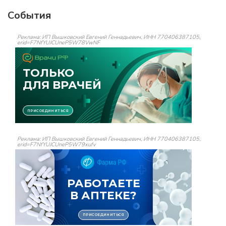
События
Реклама: ИП Вышковский Евгений Геннадьевич, ИНН 770406387105,
erid=F7NfYUJCUneP5W78VwNF
Реклама: ИП Вышковский Евгений Геннадьевич, ИНН 770406387105,
erid=F7NfYUJCUneP5W79xufv