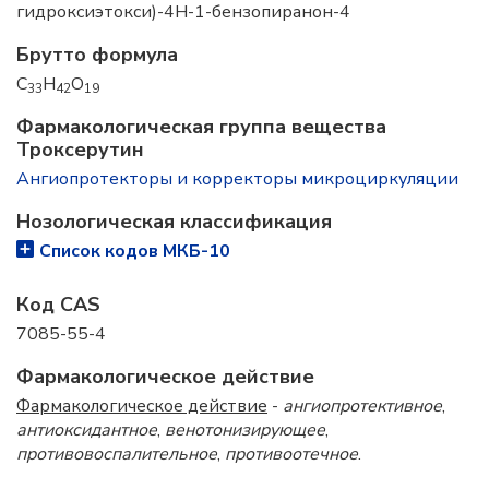
гидроксиэтокси)-4Н-1-бензопиранон-4
Брутто формула
C
H
O
33
42
19
Фармакологическая группа вещества
Троксерутин
Ангиопротекторы и корректоры микроциркуляции
Нозологическая классификация
Список кодов МКБ-10
Код CAS
7085-55-4
Фармакологическое действие
Фармакологическое действие
-
ангиопротективное
,
антиоксидантное
,
венотонизирующее
,
противовоспалительное
,
противоотечное
.