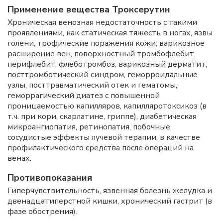
Применение вещества Троксерутин
Хроническая венозная недостаточность с такими
проявлениями, как статическая тяжесть в ногах, язвы
голени, трофические поражения кожи; варикозное
расширение вен, поверхностный тромбофлебит,
перифлебит, флеботромбоз, варикозный дерматит,
посттромботический синдром, геморроидальные
узлы, посттравматический отек и гематомы,
геморрагический диатез с повышенной
проницаемостью капилляров, капилляротоксикоз (в
т.ч. при кори, скарлатине, гриппе), диабетическая
микроангиопатия, ретинопатия, побочные
сосудистые эффекты лучевой терапии; в качестве
профилактического средства после операций на
венах.
Противопоказания
Гиперчувствительность, язвенная болезнь желудка и
двенадцатиперстной кишки, хронический гастрит (в
фазе обострения).