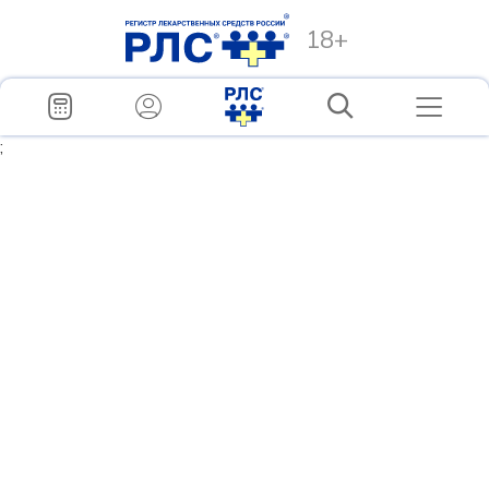
18+
;