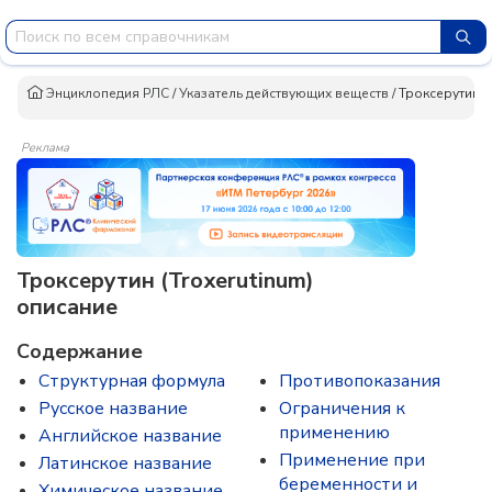
Энциклопедия РЛС
/
Указатель действующих веществ
/
Троксерутин
Реклама
Троксерутин (Troxerutinum)
описание
Содержание
Структурная формула
Противопоказания
Русское название
Ограничения к
применению
Английское название
Применение при
Латинское название
беременности и
Химическое название