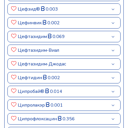
Цефзид®
0.003
Цефинвик
0.002
Цефтазидим
0.069
Цефтазидим-Виал
Цефтазидим-Джодас
Цефтидин
0.002
Ципробай®
0.014
Ципролакэр
0.001
Ципрофлоксацин
0.356