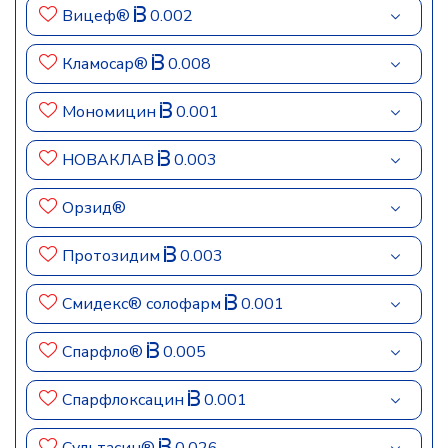
Вицеф®
0.002
Кламосар®
0.008
Мономицин
0.001
НОВАКЛАВ
0.003
Орзид®
Протозидим
0.003
Смидекс® солофарм
0.001
Спарфло®
0.005
Спарфлоксацин
0.001