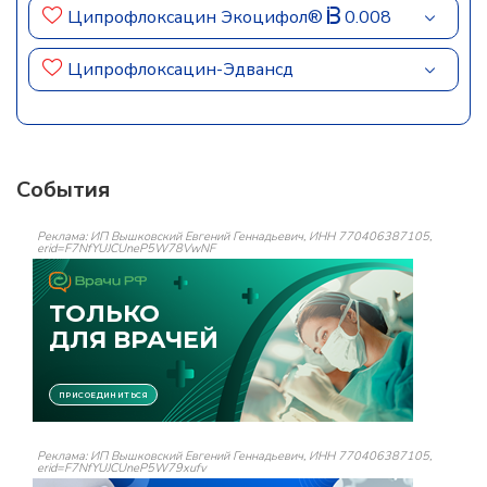
Ципрофлоксацин Экоцифол®
0.008
Ципрофлоксацин-Эдвансд
События
Реклама: ИП Вышковский Евгений Геннадьевич, ИНН 770406387105,
erid=F7NfYUJCUneP5W78VwNF
Реклама: ИП Вышковский Евгений Геннадьевич, ИНН 770406387105,
erid=F7NfYUJCUneP5W79xufv