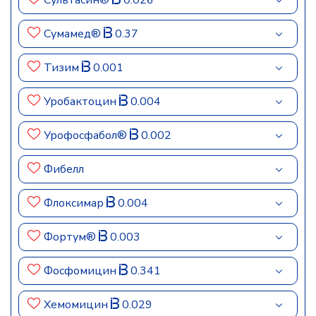
Сультасин®
0.026
Сумамед®
0.37
Тизим
0.001
Уробактоцин
0.004
Урофосфабол®
0.002
Фибелл
Флоксимар
0.004
Фортум®
0.003
Фосфомицин
0.341
Хемомицин
0.029