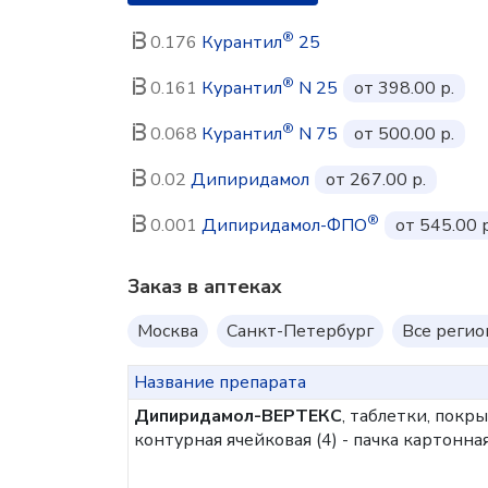
®
0.176
Курантил
25
®
0.161
Курантил
N 25
от 398.00 р.
®
0.068
Курантил
N 75
от 500.00 р.
0.02
Дипиридамол
от 267.00 р.
®
0.001
Дипиридамол-ФПО
от 545.00 р
Заказ в аптеках
Москва
Санкт-Петербург
Все реги
Название препарата
Дипиридамол-ВЕРТЕКС
, таблетки, покр
контурная ячейковая (4) - пачка картонна