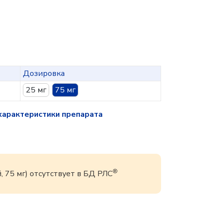
Дозировка
25 мг
75 мг
характеристики препарата
®
 75 мг) отсутствует в БД РЛС