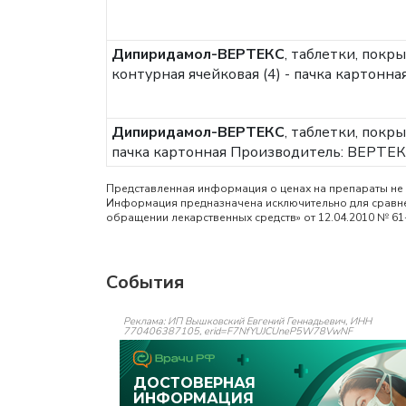
Дипиридамол-ВЕРТЕКС
, таблетки, покр
контурная ячейковая (4) - пачка картонна
Дипиридамол-ВЕРТЕКС
, таблетки, покры
пачка картонная
Производитель: ВЕРТЕКС
Представленная информация о ценах на препараты не 
Информация предназначена исключительно для сравнен
обращении лекарственных средств» от 12.04.2010 № 61
События
Реклама: ИП Вышковский Евгений Геннадьевич, ИНН
770406387105, erid=F7NfYUJCUneP5W78VwNF