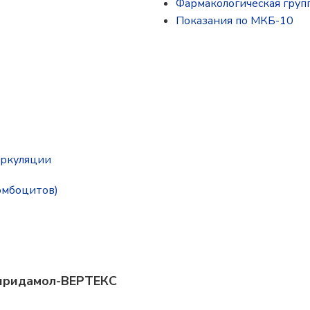
Фармакологическая груп
Показания по МКБ-10
иркуляции
омбоцитов)
пиридамол-ВЕРТЕКС