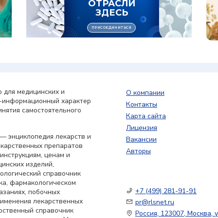
 для медицинских и
О компании
о-информационный характер
Контакты
инятия самостоятельного
Карта сайта
Лицензия
— энциклопедия лекарств и
Вакансии
екарственных препаратов
Авторы
 инструкциям, ценам и
цинских изделий,
кологический справочник
ка, фармакологическом
+7 (499) 281-91-91
азаниях, побочных
применения лекарственных
pr@rlsnet.ru
арственный справочник
Россия, 123007, Москва, у