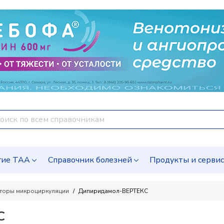
гие ТАА
Справочник болезней
Продукты и серви
кторы микроциркуляции
Дипиридамол-ВЕРТЕКС
С