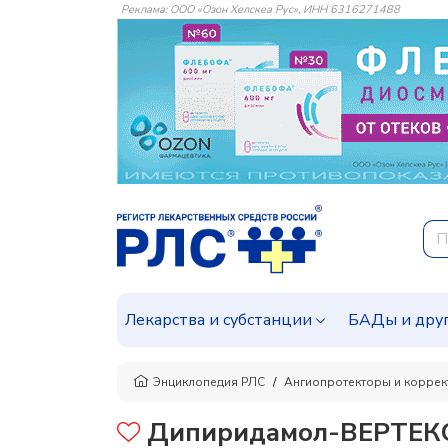
Реклама: ООО «Озон Хелскеа Рус», ИНН 6316271488
Лекарства и субстанции
БАДы и дру
Энциклопедия РЛС
Ангиопротекторы и корре
Дипиридамол-ВЕРТЕК