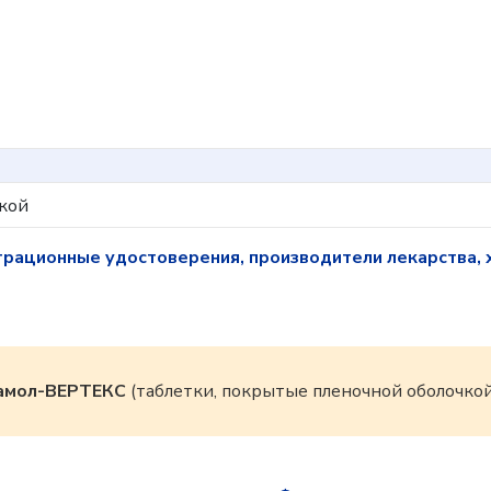
кой
трационные удостоверения, производители лекарства, 
амол-ВЕРТЕКС
(таблетки, покрытые пленочной оболочкой,