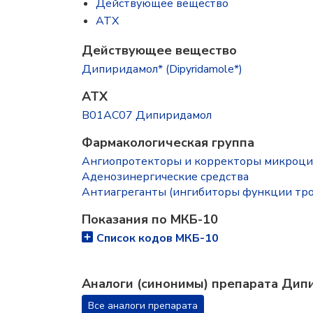
Действующее вещество
ATX
Действующее вещество
Дипиридамол* (Dipyridamole*)
ATX
B01AC07 Дипиридамол
Фармакологическая группа
Ангиопротекторы и корректоры микроц
Аденозинергические средства
Антиагреганты (ингибиторы функции тр
Показания по МКБ-10
Список кодов МКБ-10
Аналоги (синонимы) препарата Ди
Все аналоги препарата