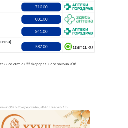
716.00
801.00
941.00
очка) -
587.00
твии со статьей 55 Федерального закона «Об
лама: ООО «Конгресслайн», ИНН 7708369172