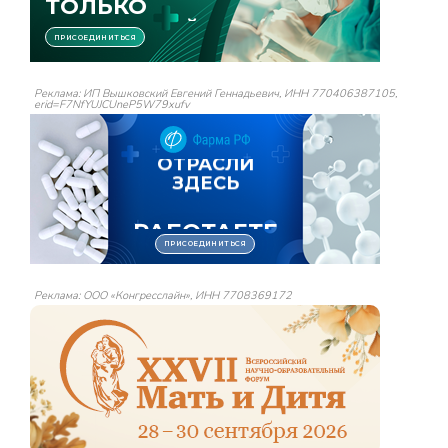
Реклама: ИП Вышковский Евгений Геннадьевич, ИНН 770406387105,
erid=F7NfYUJCUneP5W79xufv
Реклама: ООО «Конгресслайн», ИНН 7708369172