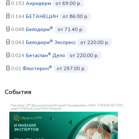
0.153
Акридерм
от 69.00 р.
0.144
БЕТАНЕЦИН
от 86.00 р.
®
0.048
Белодерм
от 71.40 р.
®
0.043
Белодерм
Экспресс
от 220.00 р.
®
0.024
Бетаспан
Депо
от 220.00 р.
®
0.01
Флостерон
от 297.00 р.
События
Реклама: ИП Вышковский Евгений Геннадьевич, ИНН 770406387105,
erid=F7NfYUJCUneP5W78VwNF