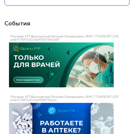
События
Реклама: ИП Вышковский Евгений Геннадьевич, ИНН 770406387105,
erid=F7NfYUJCUneP5W78VwNF
Реклама: ИП Вышковский Евгений Геннадьевич, ИНН 770406387105,
erid=F7NfYUJCUneP5W79xufv