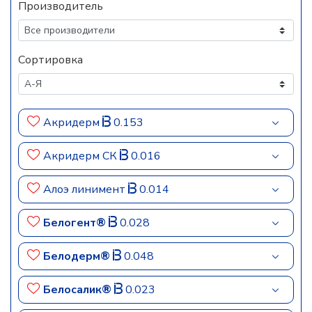
Производитель
Сортировка
Акридерм
0.153
Акридерм СК
0.016
Алоэ линимент
0.014
Белогент®
0.028
Белодерм®
0.048
Белосалик®
0.023