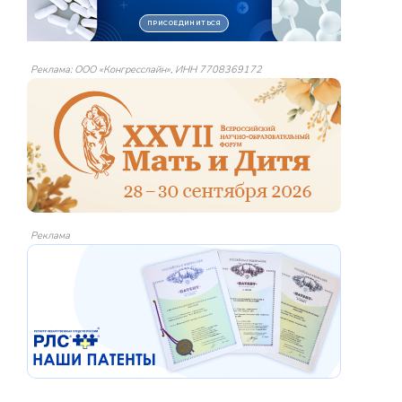
Реклама: ООО «Конгресслайн», ИНН 7708369172
Реклама