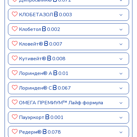
Дипросалик®
0.072
КЛОБЕТАЗОЛ
0.003
Клобетол
0.002
Кловейт®
0.007
Кутивейт®
0.008
Лоринден® A
0.01
Лоринден® С
0.067
ОМЕГА ПРЕМИУМ™ Лайф формула
Пауэркорт
0.001
Редерм®
0.078