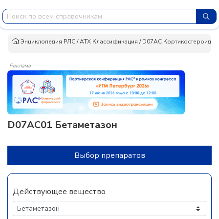
Энциклопедия РЛС
/
АТХ Классификация
/
D07AC Кортикостероиды с 
Реклама
D07AC01 Бетаметазон
Выбор препаратов
Действующее вещество