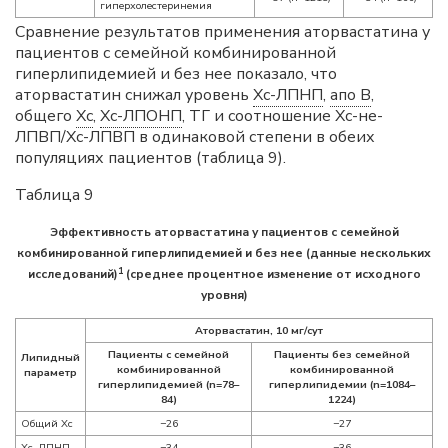
гиперхолестеринемия
Сравнение результатов применения аторвастатина у
пациентов с семейной комбинированной
гиперлипидемией и без нее показало, что
аторвастатин снижал уровень
Хс-ЛПНП
,
апо B
,
общего
Хс
,
Хс-ЛПОНП
, ТГ и соотношение Хс-не-
ЛПВП/Хс-ЛПВП в одинаковой степени в обеих
популяциях пациентов (таблица 9).
Таблица 9
Эффективность аторвастатина у пациентов с семейной
комбинированной гиперлипидемией и без нее (данные нескольких
1
исследований)
(среднее процентное изменение от исходного
уровня)
Аторвастатин, 10 мг/сут
Пациенты с семейной
Пациенты без семейной
Липидный
комбинированной
комбинированной
параметр
гиперлипидемией (n=78–
гиперлипидемии (n=1084–
84)
1224)
Общий Хс
−26
−27
Хс-ЛПНП
−34
−36