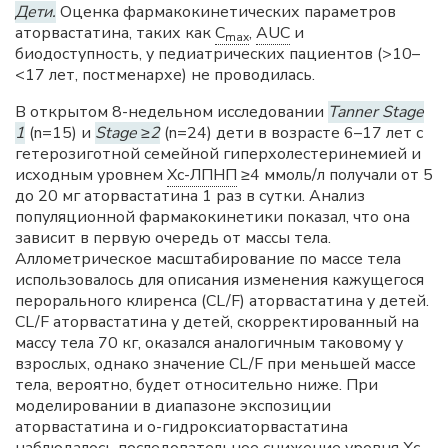
Дети.
Оценка фармакокинетических параметров
аторвастатина, таких как
C
,
AUC
и
max
биодоступность, у педиатрических пациентов (>10–
<17 лет, постменархе) не проводилась.
В открытом 8-недельном исследовании
Tanner Stage
1
(n=15) и
Stage ≥2
(n=24) дети в возрасте 6–17 лет с
гетерозиготной семейной гиперхолестеринемией и
исходным уровнем
Хс-ЛПНП
≥4 ммоль/л получали от 5
до 20 мг аторвастатина 1 раз в сутки. Анализ
популяционной фармакокинетики показал, что она
зависит в первую очередь от массы тела.
Аллометрическое масштабирование по массе тела
использовалось для описания изменения кажущегося
перорального клиренса (CL/F) аторвастатина у детей.
CL/F аторвастатина у детей, скорректированный на
массу тела 70 кг, оказался аналогичным таковому у
взрослых, однако значение CL/F при меньшей массе
тела, вероятно, будет относительно ниже. При
моделировании в диапазоне экспозиции
аторвастатина и о-гидроксиаторвастатина
наблюдалось последовательное снижение уровня
Хс-