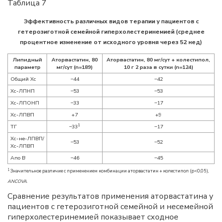
Таблица 7
Эффективность различных видов терапии у пациентов с
гетерозиготной семейной гиперхолестеринемией (среднее
процентное изменение от исходного уровня через 52 нед)
Липидный
Аторвастатин, 80
Аторвастатин, 80 мг/сут + колестипол,
параметр
мг/сут (n=189)
10 г 2 раза в сутки (n=124)
Общий Хс
−44
−42
Хс-ЛПНП
−53
−53
Хс-ЛПОНП
−33
−17
Хс-ЛПВП
+7
+9
1
ТГ
−33
−17
Хс-не-ЛПВП/
−53
−52
Хс-ЛПВП
Апо В
−46
−45
1
Значительное различие с применением комбинации аторвастатин + колестипол (p<0,05),
ANCOVA
.
Сравнение результатов применения аторвастатина у
пациентов с гетерозиготной семейной и несемейной
гиперхолестеринемией показывает сходное