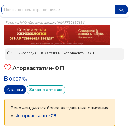
Реклама: НАО «Северная звезда», ИНН 7720185196
Энциклопедия РЛС
/
Статины
/
Аторвастатин-ФП
Аторвастатин-ФП
0.007 ‰
Аналоги
Заказ в аптеках
Рекомендуются более актуальные описания:
Аторвастатин-СЗ