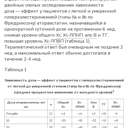
двойных слепых исследованиях зависимости
доза — эффект у пациентов с легкой и умеренной
гиперхолестеринемией (типы IIa и IIb по
Фредриксону) аторвастатин, назначавшийся в
однократной суточной дозе на протяжении 6 нед,
снижал уровни общего
Хс
,
Хс-ЛПНП
,
апо B
и ТГ,
повышал уровень
Хс-ЛПВП
(таблица 1).
Терапевтический ответ был очевидным не позднее 2
нед, а максимальный ответ обычно достигался в
течение 2-4 нед.
Таблица 1
Зависимость доза — эффект у пациентов с гиперхолестеринемией
от легкой до умеренной степени (типы IIa и IIb по Фредриксону)
1
(среднее процентное изменение от исходного уровня)
Доза аторвастатина, мг/
Общий
Хс-
Апо
Хс-
n
ТГ
сут
Хс
ЛПНП
В
ЛПВП
Плацебо
21
+4
+4
+3
+10
−3
10
22
−29
−39
−32
−19
+6
20
20
−33
−43
−35
−26
+9