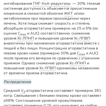
ингибирования
ГМГ-КоА-редуктазы
— 30%. Низкая
системная доступность объясняется пресистемным
клиренсом в слизистой оболочке
ЖКТ
и/или
метаболизмом при первом прохождении через
печень. Хотя пища снижает скорость и степень
абсорбции аторвастатина примерно на 25 и 9% (по
оценке
C
и AUC) соответственно, снижение
max
уровня
Хс-ЛПНП
и повышение уровня
Хс-ЛПВП
аналогичны при назначении аторвастатина вместе с
пищей и без пищи. Концентрации аторвастатина в
плазме крови ниже (примерно 30% для
C
и AUC)
max
после приема его вечером по сравнению с утренним
приемом. Однако снижение уровня
Хс-ЛПНП
и
повышение уровня
Хс-ЛПВП
одинаковы независимо
от времени приема аторвастатина.
Распределение
Средний
V
аторвастатина составляет примерно 381
d
литр. Связывание с белками плазмы крови составляет
≥98%. Соотношение уровней кровь/плазма
составляет примерно 0,25, что указывает на слабое