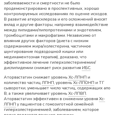
заболеваемости и смертности не было
продемонстрировано в проспективных, хорошо
контролируемых исследованиях по оценке исходов.
В развитие атеросклероза и его осложнений вносят
вклад и другие факторы, например взаимодействие
между липидами/липопротеинами и эндотелием,
тромбоцитами и макрофагами. Независимо от
влияния других факторов (диета с низким
содержанием жира/холестерина, частичное
шунтирование подвздошной кишки или
медикаментозная терапия), доказано, что
эффективное лечение гиперхолестеринемии/
дислипидемии снижает риск развития
ИБС
.
Аторвастатин снижает уровень
Хс-ЛПНП
и
количество частиц
ЛПНП
, уровень
Хс-ЛПОНП
и ТГ
сыворотки, уменьшает число частиц, содержащих апо
В, а также увеличивает уровень
Хс-ЛПВП
.
Аторвастатин эффективен в снижении уровня
Хс-
ЛПНП
у пациентов с гомозиготной семейной
гиперхолестеринемией, заболеванием, которое
редко поддается лечению другими