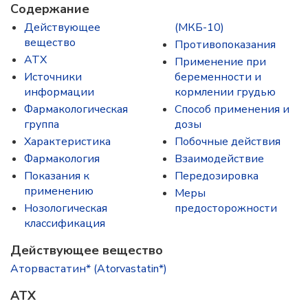
Содержание
Действующее
(МКБ-10)
вещество
Противопоказания
ATX
Применение при
Источники
беременности и
информации
кормлении грудью
Фармакологическая
Способ применения и
группа
дозы
Характеристика
Побочные действия
Фармакология
Взаимодействие
Показания к
Передозировка
применению
Меры
Нозологическая
предосторожности
классификация
Действующее вещество
Аторвастатин* (Atorvastatin*)
ATX