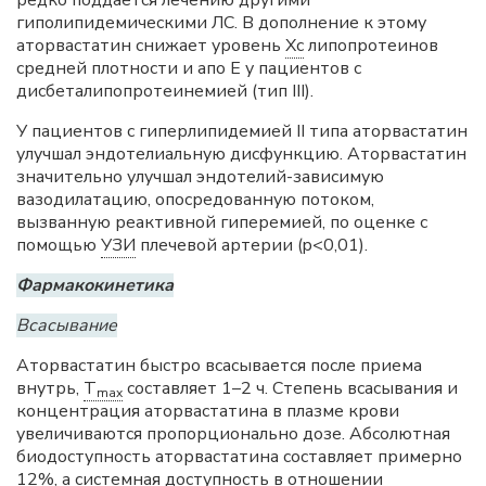
гиполипидемическими ЛС. В дополнение к этому
аторвастатин снижает уровень
Хс
липопротеинов
средней плотности и апо E у пациентов с
дисбеталипопротеинемией (тип III).
У пациентов с гиперлипидемией II типа аторвастатин
улучшал эндотелиальную дисфункцию. Аторвастатин
значительно улучшал эндотелий-зависимую
вазодилатацию, опосредованную потоком,
вызванную реактивной гиперемией, по оценке с
помощью
УЗИ
плечевой артерии (p<0,01).
Фармакокинетика
Всасывание
Аторвастатин быстро всасывается после приема
внутрь,
T
составляет 1–2 ч. Степень всасывания и
max
концентрация аторвастатина в плазме крови
увеличиваются пропорционально дозе. Абсолютная
биодоступность аторвастатина составляет примерно
12%, а системная доступность в отношении