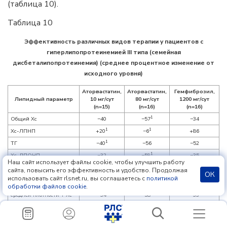
(таблица 10).
Таблица 10
Эффективность различных видов терапии у пациентов с
гиперлипопротеинемией III типа (семейная
дисбеталипопротеинемия) (среднее процентное изменение от
исходного уровня)
Аторвастатин,
Аторвастатин,
Гемфиброзил,
Липидный параметр
10 мг/сут
80 мг/сут
1200 мг/сут
(n=15)
(n=16)
(n=16)
1
Общий Хс
−40
−57
−34
1
1
Хс-ЛПНП
+20
−6
+86
1
ТГ
−40
−56
−52
1
Хс-ЛПОНП
−32
−59
−35
Наш сайт использует файлы cookie, чтобы улучшить работу
Хс липопротеинов
сайта, повысить его эффективность и удобство. Продолжая
1
1
−28
−50
−13
ОК
средней плотности
использовать сайт rlsnet.ru, вы соглашаетесь с
политикой
обработки файлов cookie
.
Хс липопротеинов
1
средней плотности + Хс-
−34
−58
−33
ЛПОНП
Хс-ЛПВП
+3
+13
+11
1
Апо В (общий)
−47
−66
−53