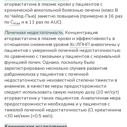
аторвастатина в плазме крови у пациентов с
хронической алкогольной болезнью печени (класс B
по Чайлд-Пью) заметно повышена (примерно в 16 раз
по
C
и в 11 раз по AUC).
max
Почечная недостаточность.
Концентрация
аторвастатина в плазме крови и эффективность в
отношении снижения уровня
Хс-ЛПНП
аналогичны у
пациентов с умеренной почечной недостаточностью
по сравнению с таковыми у пациентов с нормальной
функцией почек. Однако, поскольку было
зарегистрировано несколько случаев развития
рабдомиолиза у пациентов с почечной
недостаточностью неизвестной степени тяжести в
анамнезе, в качестве меры предосторожности
следует использовать самую низкую дозу (10 мг/сут)
аторвастатина у таких пациентов. Аналогичная мера
предосторожности необходима и у пациентов с
тяжелой почечной недостаточностью (Cl креатинина
<30 мл/мин (<0,5 мл/с).
Клинические исследования