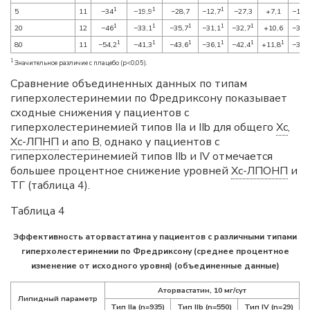
1
1
1
5
11
−34
−19,9
−28,7
−12,7
−27,3
+7,1
−15,
1
1
1
1
1
20
12
−46
−33,1
−35,7
−31,1
−32,7
+10,6
−32,
1
1
1
1
1
1
80
11
−54,2
−41,3
−43,6
−36,1
−42,4
+11,8
−38,
1
Значительное различие с плацебо (p<0,05).
Сравнение объединенных данных по типам
гиперхолестеринемии по Фредриксону показывает
сходные снижения у пациентов с
гиперхолестеринемией типов IIa и IIb для общего
Хс
,
Хс-ЛПНП
и
апо B
, однако у пациентов с
гиперхолестеринемией типов IIb и IV отмечается
большее процентное снижение уровней
Хс-ЛПОНП
и
ТГ (таблица 4).
Таблица 4
Эффективность аторвастатина у пациентов с различными типами
гиперхолестеринемии по Фредриксону (среднее процентное
изменение от исходного уровня) (объединенные данные)
Аторвастатин, 10 мг/сут
Липидный параметр
Тип IIa (n=935)
Тип IIb (n=550)
Тип IV (n=29)