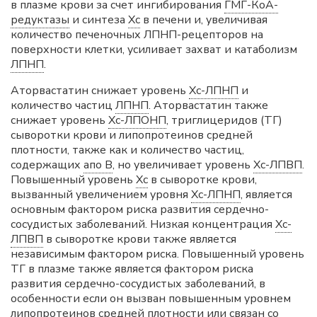
в плазме крови за счет ингибирования
ГМГ-КоА-
редуктазы
и синтеза
Хс
в печени и, увеличивая
количество печеночных ЛПНП-рецепторов на
поверхности клетки, усиливает захват и катаболизм
ЛПНП
.
Аторвастатин снижает уровень
Хс-ЛПНП
и
количество частиц
ЛПНП
. Аторвастатин также
снижает уровень
Хс-ЛПОНП
, триглицеридов (ТГ)
сыворотки крови и липопротеинов средней
плотности, также как и количество частиц,
содержащих
апо B
, но увеличивает уровень
Хс-ЛПВП
.
Повышенный уровень
Хс
в сыворотке крови,
вызванный увеличением уровня
Хс-ЛПНП
, является
основным фактором риска развития сердечно-
сосудистых заболеваний. Низкая концентрация
Хс-
ЛПВП
в сыворотке крови также является
независимым фактором риска. Повышенный уровень
ТГ в плазме также является фактором риска
развития сердечно-сосудистых заболеваний, в
особенности если он вызван повышенным уровнем
липопротеинов средней плотности или связан со