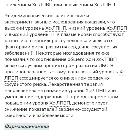
снижением
Хс-ЛПВП
или повышением
Хс-ЛПНП
.
Эпидемиологические, клинические и
экспериментальные исследования показали, что
высокий уровень
Хс-ЛПНП
, низкий уровень
Хс-ЛПВП
и высокий уровень ТГ в плазме крови способствуют
развитию атеросклероза у человека и являются
факторами риска развития сердечно-сосудистых
заболеваний. Некоторые исследования также
показали, что соотношение общего
Хс
и
Хс-ЛПВП
является лучшим предиктором развития
ИБС
. В
противоположность этому, повышенный уровень
Хс-
ЛПВП
ассоциируется со снижением сердечно-
сосудистого риска. Лекарственная терапия,
направленная на снижение уровня
Хс-ЛПНП
или
уменьшение содержания ТГ при одновременном
повышении уровня
Хс-ЛПВП
, демонстрирует
снижение показателей сердечно-сосудистой
смертности и заболеваемости.
Фармакодинамика