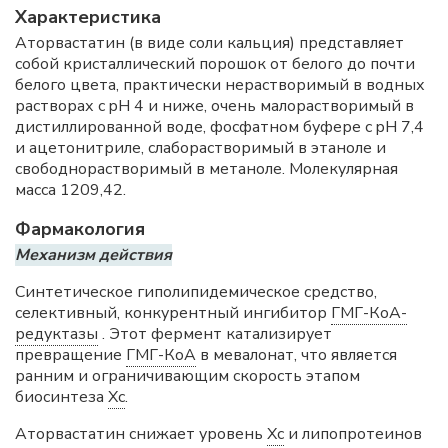
Характеристика
Аторвастатин (в виде соли кальция) представляет
собой кристаллический порошок от белого до почти
белого цвета, практически нерастворимый в водных
растворах с pH 4 и ниже, очень малорастворимый в
дистиллированной воде, фосфатном буфере с pH 7,4
и ацетонитриле, слаборастворимый в этаноле и
свободнорастворимый в метаноле. Молекулярная
масса 1209,42.
Фармакология
Механизм действия
Синтетическое гиполипидемическое средство,
селективный, конкурентный ингибитор
ГМГ-КоА-
редуктазы
. Этот фермент катализирует
превращение
ГМГ-КоА
в мевалонат, что является
ранним и ограничивающим скорость этапом
биосинтеза
Хс
.
Аторвастатин снижает уровень
Хс
и липопротеинов