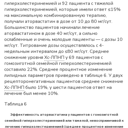
гиперхолестеринемией и 92 пациента с тяжелой
гиперхолестеринемией, которые имели ответ ≤15%
на максимальную комбинированную терапию,
получали аторвастатин в дозе от 10 до 80 мг/сут.
Большинство пациентов начинали лечение
аторвастатином в дозе 40 мг/сут, а сильно
ослабленные и очень молодые пациенты — с дозы 10
мг/сут. Титрование дозы осуществлялось с 4-
недельным интервалом до ≤80 мг/сут. Среднее
снижение уровня
Хс-ЛПНП
у 69 пациентов с
гомозиготной семейной гиперхолестеринемией
составило 22%. Среднее процентное изменение
липидных параметров приведено в таблице 6. У двух
рецепторонегативных пациентов среднее снижение
Хс-ЛПНП
было 19%, у шести пациентов ответ на
лечение был менее 10%.
Таблица 6
Эффективность аторвастатина у пациентов с гомозиготной
семейной гиперхолестеринемией или тяжелой, невосприимчивой к
лечению гиперхолестеринемией (среднее процентное изменение