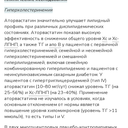
Гиперхолестеринемия
Аторвастатин значительно улучшает липидный
профиль при различных дислипидемических
состояниях. Аторвастатин показал высокую
эффективность в снижении общего уровня
Хс
и
Хс-
ЛПНП
, а также ТГ и
апо B
у пациентов с первичной
гиперхолестеринемией, семейной и несемейной
гиперхолестеринемией и смешанной
гиперлипидемией, включая семейную
комбинированную гиперлипидемию и пациентов с
неинсулинзависимым сахарным диабетом. У
пациентов с гипертриглицеридемией (тип IV)
аторвастатин (10–80 мг/сут) снижал уровень ТГ (на
25–56%) и
Хс-ЛПНП
(на 23–40%). Применение
аторвастатина не изучалось в условиях, когда
основным отклонением от нормы является
повышение уровня хиломикронов (уровень ТГ >11
ммоль/л), то есть типы I и V.
В двух многоцентровых плацебо-контролируемых