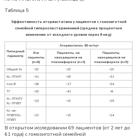
Таблица 5
Эффективность аторвастатина у пациентов с гомозиготной
семейной гиперхолестеринемией (среднее процентное
изменение от исходного уровня через 8 нед)
Аторвастатин, 80 мг/сут
Липидный
Все
Пациенты, не
Пациенты,
параметр
пациенты
находящиеся на
находящиеся на
(n=8)
плазмаферезе (n=3)
плазмаферезе (n=5)
Общий Хс
−29
−29
−29
Хс-ЛПНП
−31
−30
−31
Апо В
−28
−17
−34
ТГ
−20
−41
−8
Хс-ЛПНП/
−23
−19
−25
Хс-ЛПВП
Хс-не-
ЛПВП/Хс-
−22
−19
−24
ЛПВП
В открытом исследовании 69 пациентов (от 2 лет до
61 года) с гомозиготной семейной