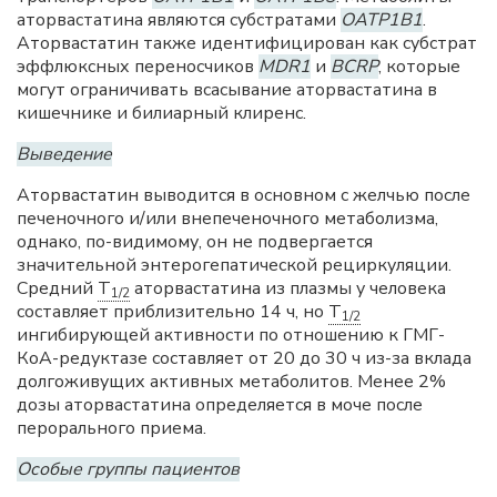
аторвастатина являются субстратами
OATP1B1
.
Аторвастатин также идентифицирован как субстрат
эффлюксных переносчиков
MDR1
и
BCRP
, которые
могут ограничивать всасывание аторвастатина в
кишечнике и билиарный клиренс.
Выведение
Аторвастатин выводится в основном с желчью после
печеночного и/или внепеченочного метаболизма,
однако, по-видимому, он не подвергается
значительной энтерогепатической рециркуляции.
Средний
T
аторвастатина из плазмы у человека
1/2
составляет приблизительно 14 ч, но
T
1/2
ингибирующей активности по отношению к ГМГ-
КоА-редуктазе составляет от 20 до 30 ч из-за вклада
долгоживущих активных метаболитов. Менее 2%
дозы аторвастатина определяется в моче после
перорального приема.
Особые группы пациентов