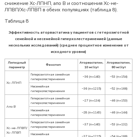
снижение
Хс-ЛПНП
, апо В и соотношения Хс-не-
ЛПВП/Хс-ЛПВП в обеих популяциях (таблица 8).
Таблица 8
Эффективность аторвастатина у пациентов с гетерозиготной
семейной и несемейной гиперхолестеринемией (данные
нескольких исследований) (среднее процентное изменение от
исходного уровня)
Липидный
Аторвастатин,
Аторвастатин,
Фенотип
параметр
10 мг/сут
80 мг/сут
Гетерозиготная семейная
−36 (n=140)
−53 (n=154)
гиперхолестеринемия
Хс-ЛПНП
Несемейная
−36 (n=1215)
−52 (n=166)
гиперхолестеринемия
Гетерозиготная семейная
−27 (n=134)
−46 (n=153)
гиперхолестеринемия
Апо В
Несемейная
−28 (n=1149)
−46 (n=144)
гиперхолестеринемия
Гетерозиготная семейная
−37 (n=140)
−53 (n=132)
гиперхолестеринемия
Хс-не-ЛПВП/
Хс-ЛПВП
Несемейная
−37 (n=1215)
−54 (n=166)