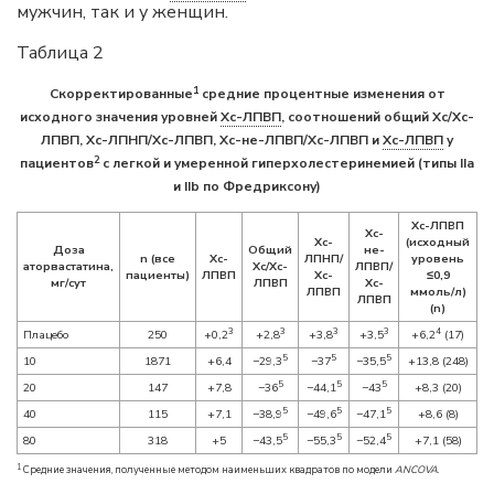
мужчин, так и у женщин.
Таблица 2
1
Скорректированные
средние процентные изменения от
исходного значения уровней
Хс-ЛПВП
, соотношений общий Хс/Хс-
ЛПВП, Хс-ЛПНП/Хс-ЛПВП, Хс-не-ЛПВП/Хс-ЛПВП и
Хс-ЛПВП
у
2
пациентов
с легкой и умеренной гиперхолестеринемией (типы IIa
и IIb по Фредриксону)
Хс-ЛПВП
Хс-
Хс-
(исходный
Доза
Общий
не-
n (все
Хс-
ЛПНП/
уровень
аторвастатина,
Хс/Хс-
ЛПВП/
пациенты)
ЛПВП
Хс-
≤0,9
мг/сут
ЛПВП
Хс-
ЛПВП
ммоль/л)
ЛПВП
(n)
3
3
3
3
4
Плацебо
250
+0,2
+2,8
+3,8
+3,5
+6,2
(17)
5
5
5
10
1871
+6,4
−29,3
−37
−35,5
+13,8 (248)
5
5
5
20
147
+7,8
−36
−44,1
−43
+8,3 (20)
5
5
5
40
115
+7,1
−38,9
−49,6
−47,1
+8,6 (8)
5
5
5
80
318
+5
−43,5
−55,3
−52,4
+7,1 (58)
1
Средние значения, полученные методом наименьших квадратов по модели
ANCOVA
.