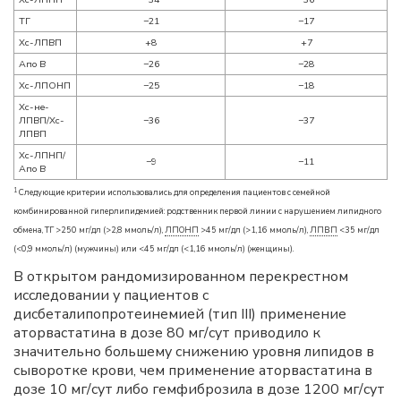
ТГ
−21
−17
Хс-ЛПВП
+8
+7
Апо В
−26
−28
Хс-ЛПОНП
−25
−18
Хс-не-
ЛПВП/Хс-
−36
−37
ЛПВП
Хс-ЛПНП/
−9
−11
Апо В
1
Следующие критерии использовались для определения пациентов с семейной
комбинированной гиперлипидемией: родственник первой линии с нарушением липидного
обмена, ТГ >250 мг/дл (>2,8 ммоль/л),
ЛПОНП
>45 мг/дл (>1,16 ммоль/л),
ЛПВП
<35 мг/дл
(<0,9 ммоль/л) (мужчины) или <45 мг/дл (<1,16 ммоль/л) (женщины).
В открытом рандомизированном перекрестном
исследовании у пациентов с
дисбеталипопротеинемией (тип III) применение
аторвастатина в дозе 80 мг/сут приводило к
значительно большему снижению уровня липидов в
сыворотке крови, чем применение аторвастатина в
дозе 10 мг/сут либо гемфиброзила в дозе 1200 мг/сут