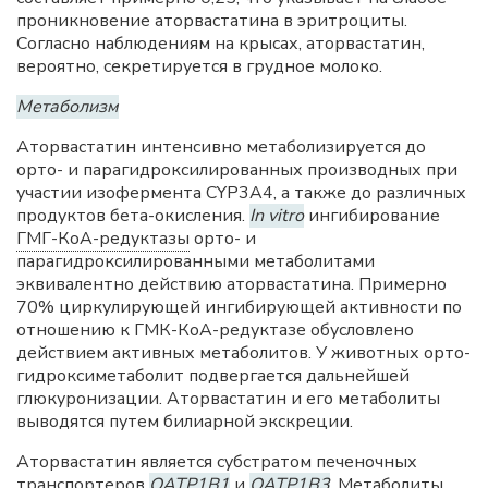
проникновение аторвастатина в эритроциты.
Согласно наблюдениям на крысах, аторвастатин,
вероятно, секретируется в грудное молоко.
Метаболизм
Аторвастатин интенсивно метаболизируется до
орто- и парагидроксилированных производных при
участии изофермента CYP3A4, а также до различных
продуктов бета-окисления.
In vitro
ингибирование
ГМГ-КоА-редуктазы
орто- и
парагидроксилированными метаболитами
эквивалентно действию аторвастатина. Примерно
70% циркулирующей ингибирующей активности по
отношению к ГМК-КоА-редуктазе обусловлено
действием активных метаболитов. У животных орто-
гидроксиметаболит подвергается дальнейшей
глюкуронизации. Аторвастатин и его метаболиты
выводятся путем билиарной экскреции.
Аторвастатин является субстратом печеночных
транспортеров
OATP1B1
и
OATP1B3
. Метаболиты