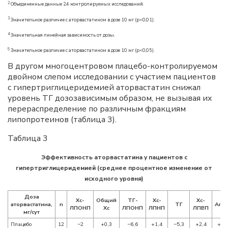
2
Объединенные данные 24 контролируемых исследований.
3
Значительное различие с аторвастатином в дозе 10 мг (p<0,01).
4
Значительная линейная зависимость от дозы.
5
Значительное различие с аторвастатином в дозе 10 мг (р<0,05).
В другом многоцентровом плацебо-контролируемом
двойном слепом исследовании с участием пациентов
с гипертриглицеридемией аторвастатин снижал
уровень ТГ дозозависимым образом, не вызывая их
перераспределение по различным фракциям
липопротеинов (таблица 3).
Таблица 3
Эффективность аторвастатина у пациентов с
гипертриглицеридемией (среднее процентное изменение от
исходного уровня)
Доза
Хс-
Общий
ТГ-
Хс-
Хс-
аторвастатина,
n
ТГ
Апо 
ЛПОНП
Хс
ЛПОНП
ЛПНП
ЛПВП
мг/сут
Плацебо
12
−2
+0,3
−6,6
+1,4
−5,3
+2,4
+2,