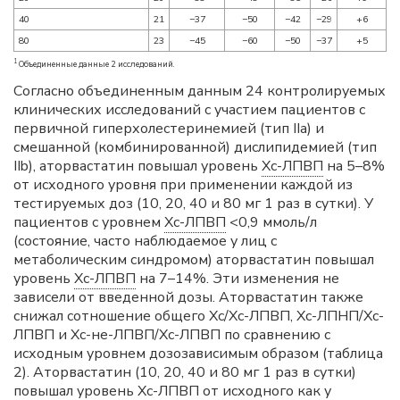
40
21
−37
−50
−42
−29
+6
80
23
−45
−60
−50
−37
+5
1
Объединенные данные 2 исследований.
Согласно объединенным данным 24 контролируемых
клинических исследований с участием пациентов с
первичной гиперхолестеринемией (тип IIa) и
смешанной (комбинированной) дислипидемией (тип
IIb), аторвастатин повышал уровень
Хс-ЛПВП
на 5–8%
от исходного уровня при применении каждой из
тестируемых доз (10, 20, 40 и 80 мг 1 раз в сутки). У
пациентов с уровнем
Хс-ЛПВП
<0,9 ммоль/л
(состояние, часто наблюдаемое у лиц с
метаболическим синдромом) аторвастатин повышал
уровень
Хс-ЛПВП
на 7–14%. Эти изменения не
зависели от введенной дозы. Аторвастатин также
снижал сотношение общего Хс/Хс-ЛПВП, Хс-ЛПНП/Хс-
ЛПВП и Хс-не-ЛПВП/Хс-ЛПВП по сравнению с
исходным уровнем дозозависимым образом (таблица
2). Аторвастатин (10, 20, 40 и 80 мг 1 раз в сутки)
повышал уровень
Хс-ЛПВП
от исходного как у