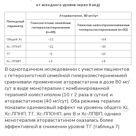
от исходного уровня через 8 нед)
Аторвастатин, 80 мг/сут
Липидный
Гомозиготная семейная
Тяжелая невосприимчиваемая
параметр
гиперхолестеринемия
гиперхолестеринемия (n=92)
(n=69)
Общий Хс
−21
−34
Хс-ЛПНП
−22
−39
ТГ
−9
−29
Хс-ЛПВП
+3
+6
В одногодичном исследовании с участием пациентов
с гетерозиготной семейной гиперхолестеринемией
сравнивали применение аторвастатина в дозе 80 мг/
сут в виде монотерапии с комбинированной
терапией колестиполом (10 г 2 раза в сутки) и
аторвастатином (40 мг/сут). Оба режима терапии
показали одинаковый эффект на уровень общего
Хс
,
Хс-ЛПНП
, ТГ,
Хс-ЛПОНП
,
апо B
и
Хс-ЛПВП
, однако
монотерапия аторвастатином оказалась более
эффективной в снижении уровня ТГ (таблица 7).