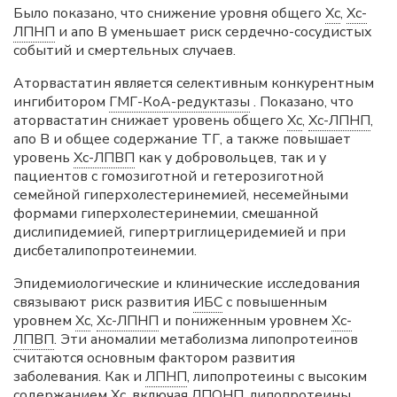
Было показано, что снижение уровня общего
Хс
,
Хс-
ЛПНП
и апо В уменьшает риск сердечно-сосудистых
событий и смертельных случаев.
Аторвастатин является селективным конкурентным
ингибитором
ГМГ-КоА-редуктазы
. Показано, что
аторвастатин снижает уровень общего
Хс
,
Хс-ЛПНП
,
апо В и общее содержание ТГ, а также повышает
уровень
Хс-ЛПВП
как у добровольцев, так и у
пациентов с гомозиготной и гетерозиготной
семейной гиперхолестеринемией, несемейными
формами гиперхолестеринемии, смешанной
дислипидемией, гипертриглицеридемией и при
дисбеталипопротеинемии.
Эпидемиологические и клинические исследования
связывают риск развития
ИБС
с повышенным
уровнем
Хс
,
Хс-ЛПНП
и пониженным уровнем
Хс-
ЛПВП
. Эти аномалии метаболизма липопротеинов
считаются основным фактором развития
заболевания. Как и
ЛПНП
, липопротеины с высоким
содержанием
Хс
, включая
ЛПОНП
, липопротеины