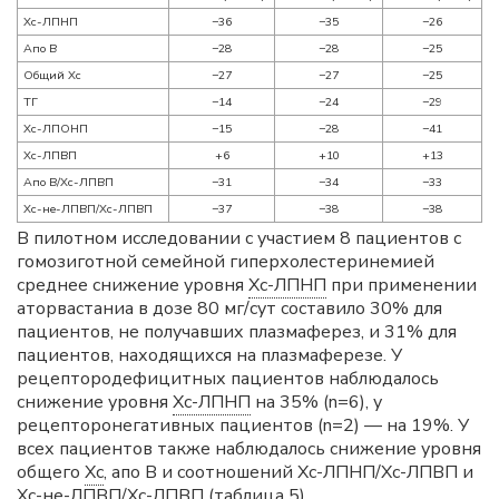
Хс-ЛПНП
−36
−35
−26
Апо В
−28
−28
−25
Общий Хс
−27
−27
−25
ТГ
−14
−24
−29
Хс-ЛПОНП
−15
−28
−41
Хс-ЛПВП
+6
+10
+13
Апо В/Хс-ЛПВП
−31
−34
−33
Хс-не-ЛПВП/Хс-ЛПВП
−37
−38
−38
В пилотном исследовании с участием 8 пациентов с
гомозиготной семейной гиперхолестеринемией
среднее снижение уровня
Хс-ЛПНП
при применении
аторвастаниа в дозе 80 мг/сут составило 30% для
пациентов, не получавших плазмаферез, и 31% для
пациентов, находящихся на плазмаферезе. У
рецептородефицитных пациентов наблюдалось
снижение уровня
Хс-ЛПНП
на 35% (n=6), у
рецепторонегативных пациентов (n=2) — на 19%. У
всех пациентов также наблюдалось снижение уровня
общего
Хс
, апо В и соотношений Хс-ЛПНП/Хс-ЛПВП и
Хс-не-ЛПВП/Хс-ЛПВП (таблица 5).