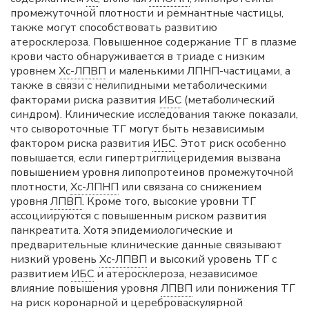
промежуточной плотности и ремнантные частицы,
также могут способствовать развитию
атеросклероза. Повышенное содержание ТГ в плазме
крови часто обнаруживается в триаде с низким
уровнем
Хс-ЛПВП
и маленькими ЛПНП-частицами, а
также в связи с нелипидными метаболическими
факторами риска развития
ИБС
(метаболический
синдром). Клинические исследования также показали,
что сывороточные ТГ могут быть независимым
фактором риска развития
ИБС
. Этот риск особенно
повышается, если гипертриглицеридемия вызвана
повышением уровня липопротеинов промежуточной
плотности,
Хс-ЛПНП
или связана со снижением
уровня
ЛПВП
. Кроме того, высокие уровни ТГ
ассоциируются с повышенным риском развития
панкреатита. Хотя эпидемиологические и
предварительные клинические данные связывают
низкий уровень
Хс-ЛПВП
и высокий уровень ТГ с
развитием
ИБС
и атеросклероза, независимое
влияние повышения уровня
ЛПВП
или понижения ТГ
на риск коронарной и цереброваскулярной