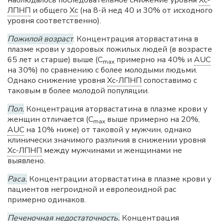
ЛПНП
и общего
Хс
(на 8-й нед 40 и 30% от исходного
уровня соответственно).
Пожилой возраст
. Концентрация аторвастатина в
плазме крови у здоровых пожилых людей (в возрасте
65 лет и старше) выше (C
примерно на 40% и
AUC
max
на 30%) по сравнению с более молодыми людьми.
Однако снижение уровня
Хс-ЛПНП
сопоставимо с
таковым в более молодой популяции.
Пол.
Концентрация аторвастатина в плазме крови у
женщин отличается (C
выше примерно на 20%,
max
AUC
на 10% ниже) от таковой у мужчин, однако
клинически значимого различия в снижении уровня
Хс-ЛПНП
между мужчинами и женщинами не
выявлено.
Раса.
Концентрации аторвастатина в плазме крови у
пациентов негроидной и европеоидной рас
примерно одинаков.
Печеночная недостаточность.
Концентрация