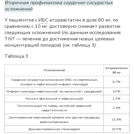
Вторичная профилактика сердечно-сосудистых
осложнений
У пациентов с
ИБС
аторвастатин в дозе 80 мг, по
сравнению с 10 мг, достоверно снижает развитие
следующих осложнений (по данным исследования
TNT — лечение до достижения новых целевых
концентраций липидов) (см. таблицу 3).
Таблица 3
Аторвастатин
Осложнения
80 мг
Сердечно-сосудистые осложнения (ИБС со смертельным
8,7%
исходом и нефатальный инфаркт миокарда)
Инфаркт миокарда нефатальный, не связанный с процедурой
4,9%
Инсульт (фатальный и нефатальный)
2,3%
Госпитализация по поводу застойной сердечной
2,4%
недостаточности
Шунтирование коронарной артерии или другие процедуры
13,4%
реваскуляризации
Документированная стенокардия
10,9%