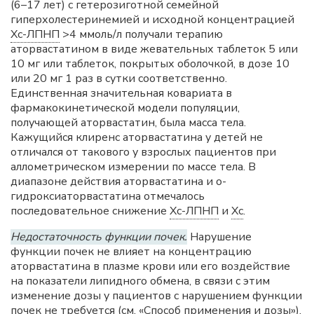
(6–17 лет) с гетерозиготной семейной
гиперхолестеринемией и исходной концентрацией
Хс-ЛПНП
>4 ммоль/л получали терапию
аторвастатином в виде жевательных таблеток 5 или
10 мг или таблеток, покрытых оболочкой, в дозе 10
или 20 мг 1 раз в сутки соответственно.
Единственная значительная ковариата в
фармакокинетической модели популяции,
получающей аторвастатин, была масса тела.
Кажущийся клиренс аторвастатина у детей не
отличался от такового у взрослых пациентов при
аллометрическом измерении по массе тела. В
диапазоне действия аторвастатина и о-
гидроксиаторвастатина отмечалось
последовательное снижение
Хс-ЛПНП
и
Хс
.
Недостаточность функции почек.
Нарушение
функции почек не влияет на концентрацию
аторвастатина в плазме крови или его воздействие
на показатели липидного обмена, в связи с этим
изменение дозы у пациентов с нарушением функции
почек не требуется (см. «Способ применения и дозы»).