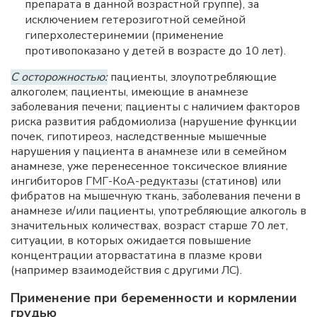
препарата в данной возрастной группе), за
исключением гетерозиготной семейной
гиперхолестеринемии (применение
противопоказано у детей в возрасте до 10 лет).
С осторожностью:
пациенты, злоупотребляющие
алкоголем; пациенты, имеющие в анамнезе
заболевания печени; пациенты с наличием факторов
риска развития рабдомиолиза (нарушение функции
почек, гипотиреоз, наследственные мышечные
нарушения у пациента в анамнезе или в семейном
анамнезе, уже перенесенное токсическое влияние
ингибиторов
ГМГ-КоА-редуктазы
(статинов) или
фибратов на мышечную ткань, заболевания печени в
анамнезе и/или пациенты, употребляющие алкоголь в
значительных количествах, возраст старше 70 лет,
ситуации, в которых ожидается повышение
концентрации аторвастатина в плазме крови
(например взаимодействия с другими ЛС).
Применение при беременности и кормлении
грудью