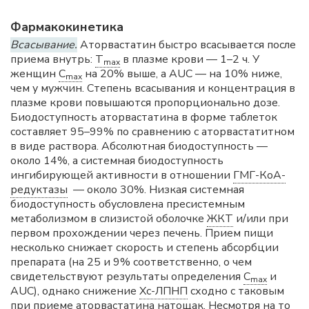
Фармакокинетика
Всасывание.
Аторвастатин быстро всасывается после
приема внутрь:
T
в плазме крови — 1–2 ч. У
max
женщин
C
на 20% выше, а AUC — на 10% ниже,
max
чем у мужчин. Степень всасывания и концентрация в
плазме крови повышаются пропорционально дозе.
Биодоступность аторвастатина в форме таблеток
составляет 95–99% по сравнению с аторвастатитном
в виде раствора. Абсолютная биодоступность —
около 14%, а системная биодоступность
ингибирующей активности в отношении
ГМГ-КоА-
редуктазы
— около 30%. Низкая системная
биодоступность обусловлена пресистемным
метаболизмом в слизистой оболочке
ЖКТ
и/или при
первом прохождении через печень. Прием пищи
несколько снижает скорость и степень абсорбции
препарата (на 25 и 9% соответственно, о чем
свидетельствуют результаты определения
C
и
max
AUC), однако снижение
Хс-ЛПНП
сходно с таковым
при приеме аторвастатина натощак. Несмотря на то