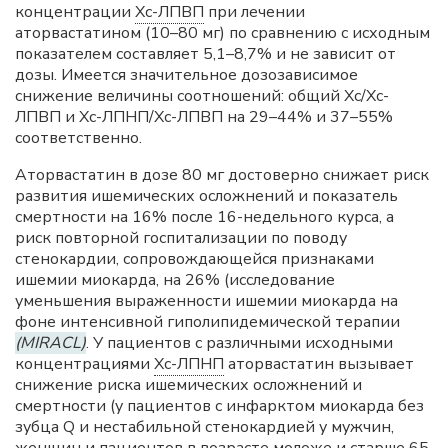
концентрации
Хс-ЛПВП
при лечении
аторвастатином (10–80 мг) по сравнению с исходным
показателем составляет 5,1–8,7% и не зависит от
дозы. Имеется значительное дозозависимое
снижение величины соотношений: общий Хс/Хс-
ЛПВП и Хс-ЛПНП/Хс-ЛПВП на 29–44% и 37–55%
соответственно.
Аторвастатин в дозе 80 мг достоверно снижает риск
развития ишемических осложнений и показатель
смертности на 16% после 16-недельного курса, а
риск повторной госпитализации по поводу
стенокардии, сопровождающейся признаками
ишемии миокарда, на 26% (исследование
уменьшения выраженности ишемии миокарда на
фоне интенсивной гиполипидемической терапии
(MIRACL)
. У пациентов с различными исходными
концентрациями
Хс-ЛПНП
аторвастатин вызывает
снижение риска ишемических осложнений и
смертности (у пациентов с инфарктом миокарда без
зубца Q и нестабильной стенокардией у мужчин,