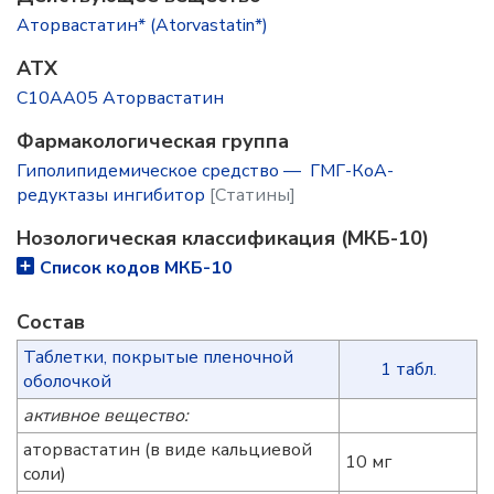
Аторвастатин* (Atorvastatin*)
ATX
C10AA05 Аторвастатин
Фармакологическая группа
Гиполипидемическое средство — ГМГ-КоА-
редуктазы ингибитор
[Статины]
Нозологическая классификация (МКБ-10)
Список кодов МКБ-10
Состав
Таблетки, покрытые пленочной
1 табл.
оболочкой
активное вещество:
аторвастатин (в виде кальциевой
10 мг
соли)