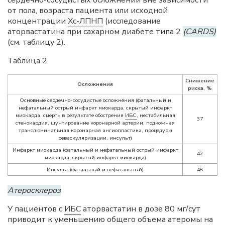
сердечно-сосудистых осложнений вне зависимости
от пола, возраста пациента или исходной
концентрации
Хс-ЛПНП
(исследование
аторвастатина при сахарном диабете типа 2
(CARDS)
(см. таблицу 2).
Таблица 2
Снижение
Осложнения
риска, %
Основные сердечно-сосудистые осложнения (фатальный и
нефатальный острый инфаркт миокарда, скрытый инфаркт
миокарда, смерть в результате обострения
ИБС
, нестабильная
37
стенокардия, шунтирование коронарной артерии, подкожная
транслюминальная коронарная ангиопластика, процедуры
реваскуляризации, инсульт)
Инфаркт миокарда (фатальный и нефатальный острый инфаркт
42
миокарда, скрытый инфаркт миокарда)
Инсульт (фатальный и нефатальный)
48
Атеросклероз
У пациентов с
ИБС
аторвастатин в дозе 80 мг/сут
приводит к уменьшению общего объема атеромы на