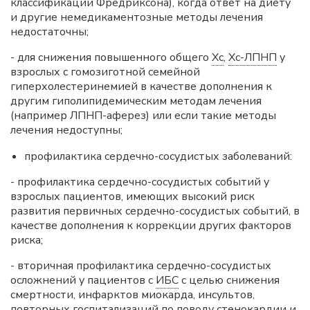
классификации Фредриксона), когда ответ на диету
и другие немедикаментозные методы лечения
недостаточны;
- для снижения повышенного общего
Хс
,
Хс-ЛПНП
у
взрослых с гомозиготной семейной
гиперхолестеринемией в качестве дополнения к
другим гиполипидемическим методам лечения
(например ЛПНП-аферез) или если такие методы
лечения недоступны;
профилактика сердечно-сосудистых заболеваний:
- профилактика сердечно-сосудистых событий у
взрослых пациентов, имеющих высокий риск
развития первичных сердечно-сосудистых событий, в
качестве дополнения к коррекции других факторов
риска;
- вторичная профилактика сердечно-сосудистых
осложнений у пациентов с
ИБС
с целью снижения
смертности, инфарктов миокарда, инсультов,
повторных госпитализаций по поводу стенокардии и