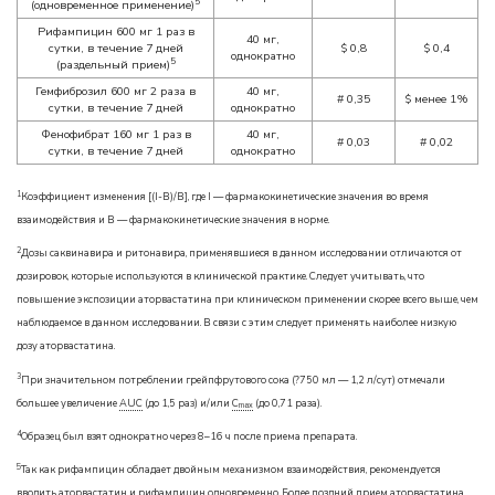
5
(одновременное применение)
Рифампицин 600 мг 1 раз в
40 мг,
сутки, в течение 7 дней
$
0,8
$
0,4
однократно
5
(раздельный прием)
Гемфиброзил 600 мг 2 раза в
40 мг,
#
0,35
$
менее 1%
сутки, в течение 7 дней
однократно
Фенофибрат 160 мг 1 раз в
40 мг,
#
0,03
#
0,02
сутки, в течение 7 дней
однократно
1
Коэффициент изменения [(I-B)/B], где I — фармакокинетические значения во время
взаимодействия и В — фармакокинетические значения в норме.
2
Дозы саквинавира и ритонавира, применявшиеся в данном исследовании отличаются от
дозировок, которые используются в клинической практике. Следует учитывать, что
повышение экспозиции аторвастатина при клиническом применении скорее всего выше, чем
наблюдаемое в данном исследовании. В связи с этим следует применять наиболее низкую
дозу аторвастатина.
3
При значительном потреблении грейпфрутового сока (?750 мл — 1,2 л/сут) отмечали
большее увеличение
AUC
(до 1,5 раз) и/или
C
(до 0,71 раза).
max
4
Образец был взят однократно через 8–16 ч после приема препарата.
5
Так как рифампицин обладает двойным механизмом взаимодействия, рекомендуется
вводить аторвастатин и рифампицин одновременно. Более поздний прием аторвастатина