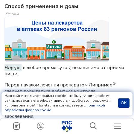
Способ применения и дозы
Реклама
Внутрь,
в любое время суток, независимо от приема
пищи.
®
Перед началом лечения препаратом Липримар
следует попытаться добиться контроля
Наш сайт использует файлы cookie, чтобы улучшить работу
гиперхолестеринемии с помощью диеты, физических
сайта, повысить его эффективность и удобство. Продолжая
ОК
упражнений и снижения массы тела у пациентов с
использовать сайт rlsnet.ru, вы соглашаетесь с
политикой
ожирением, а также терапией основного
обработки файлов cookie
.
заболевания.
При назначении препарата пациенту необходимо
рекомендовать стандартную