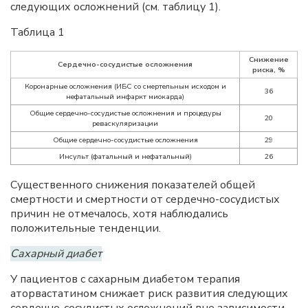
следующих осложнений (см. таблицу 1).
Таблица 1
Снижение
Сердечно-сосудистые осложнения
риска, %
Коронарные осложнения (ИБС со смертельным исходом и
36
нефатальный инфаркт миокарда)
Общие сердечно-сосудистые осложнения и процедуры
20
реваскуляризации
Общие сердечно-сосудистые осложнения
29
Инсульт (фатальный и нефатальный)
26
Существенного снижения показателей общей
смертности и смертности от сердечно-сосудистых
причин не отмечалось, хотя наблюдались
положительные тенденции.
Сахарный диабет
У пациентов с сахарным диабетом терапия
аторвастатином снижает риск развития следующих