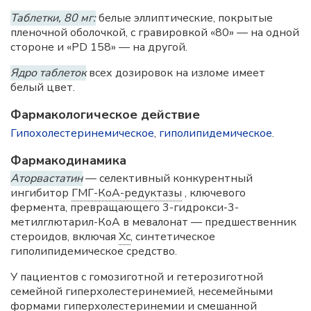
Таблетки, 80 мг:
белые эллиптические, покрытые
пленочной оболочкой, с гравировкой «80» — на одной
стороне и «PD 158» — на другой.
Ядро таблеток
всех дозировок на изломе имеет
белый цвет.
Фармакологическое действие
Гипохолестеринемическое
,
гиполипидемическое
.
Фармакодинамика
Аторвастатин
— селективный конкурентный
ингибитор
ГМГ-КоА-редуктазы
, ключевого
фермента, превращающего 3-гидрокси-3-
метилглютарил-КоА в мевалонат — предшественник
стероидов, включая
Хс
, синтетическое
гиполипидемическое средство.
У пациентов с гомозиготной и гетерозиготной
семейной гиперхолестеринемией, несемейными
формами гиперхолестеринемии и смешанной