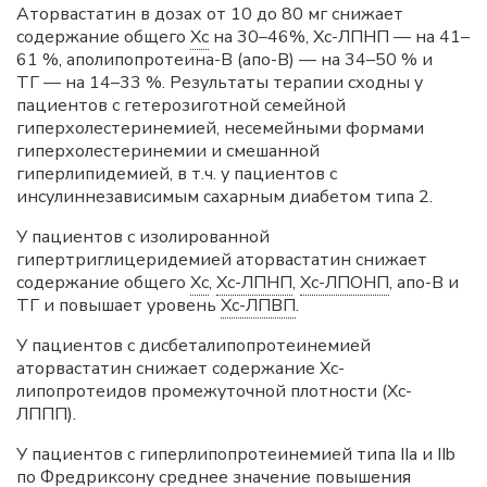
Аторвастатин в дозах от 10 до 80 мг снижает
содержание общего
Хс
на 30–46%, Хс-ЛПНП — на 41–
61 %, аполипопротеина-В (апо-В) — на 34–50 % и
ТГ — на 14–33 %. Результаты терапии сходны у
пациентов с гетерозиготной семейной
гиперхолестеринемией, несемейными формами
гиперхолестеринемии и смешанной
гиперлипидемией, в т.ч. у пациентов с
инсулиннезависимым сахарным диабетом типа 2.
У пациентов с изолированной
гипертриглицеридемией аторвастатин снижает
содержание общего
Хс
,
Хс-ЛПНП
,
Хс-ЛПОНП
, апо-В и
ТГ и повышает уровень
Хс-ЛПВП
.
У пациентов с дисбеталипопротеинемией
аторвастатин снижает содержание Хс-
липопротеидов промежуточной плотности (Хс-
ЛППП).
У пациентов с гиперлипопротеинемией типа IIa и IIb
по Фредриксону среднее значение повышения