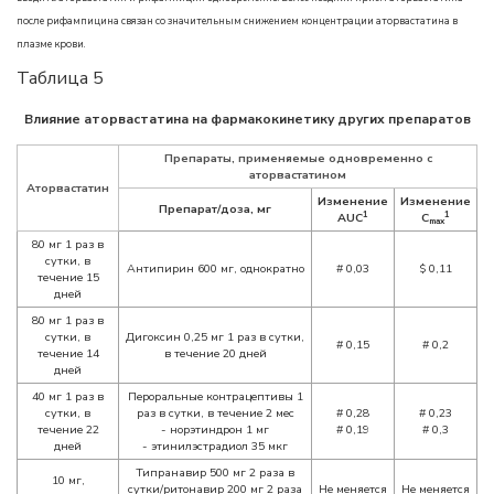
после рифампицина связан со значительным снижением концентрации аторвастатина в
плазме крови.
Таблица 5
Влияние аторвастатина на фармакокинетику других препаратов
Препараты, применяемые одновременно с
аторвастатином
Аторвастатин
Изменение
Изменение
Препарат/доза, мг
1
1
AUC
C
max
80 мг 1 раз в
сутки, в
Антипирин 600 мг, однократно
#
0,03
$
0,11
течение 15
дней
80 мг 1 раз в
сутки, в
Дигоксин 0,25 мг 1 раз в сутки,
#
0,15
#
0,2
течение 14
в течение 20 дней
дней
40 мг 1 раз в
Пероральные контрацептивы 1
сутки, в
раз в сутки, в течение 2 мес
#
0,28
#
0,23
течение 22
- норэтиндрон 1 мг
#
0,19
#
0,3
дней
- этинилэстрадиол 35 мкг
Типранавир 500 мг 2 раза в
10 мг,
сутки/ритонавир 200 мг 2 раза
Не меняется
Не меняется