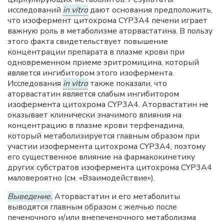
исследований
in vitro
дают основания предположить,
что изофермент цитохрома CYP3А4 печени играет
важную роль в метаболизме аторвастатина. В пользу
этого факта свидетельствует повышение
концентрации препарата в плазме крови при
одновременном приеме эритромицина, который
является ингибитором этого изофермента.
Исследования
in vitro
также показали, что
аторвастатин является слабым ингибитором
изофермента цитохрома CYP3А4. Аторвастатин не
оказывает клинически значимого влияния на
концентрацию в плазме крови терфенадина,
который метаболизируется главным образом при
участии изофермента цитохрома CYP3А4, поэтому
его существенное влияние на фармакокинетику
других субстратов изофермента цитохрома CYP3А4
маловероятно (см. «Взаимодействие»).
Выведение.
Аторвастатин и его метаболиты
выводятся главным образом с желчью после
печеночного и/или внепеченочного метаболизма