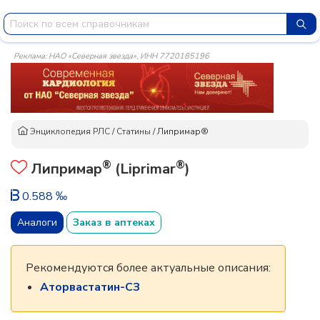
Реклама: НАО «Северная звезда», ИНН 7720185196
Энциклопедия РЛС
/
Статины
/
Липримар®
®
®
Липримар
(Liprimar
)
0.588 ‰
Аналоги
Заказ в аптеках
Рекомендуются более актуальные описания:
Аторвастатин-СЗ