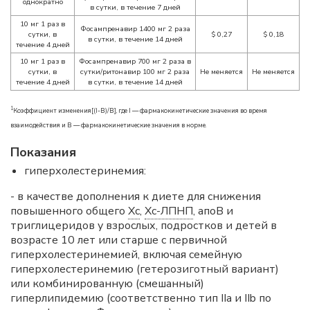
однократно
в сутки, в течение 7 дней
10 мг 1 раз в
Фосампренавир 1400 мг 2 раза
сутки, в
$
0,27
$
0,18
в сутки, в течение 14 дней
течение 4 дней
10 мг 1 раз в
Фосампренавир 700 мг 2 раза в
сутки, в
сутки/ритонавир 100 мг 2 раза
Не меняется
Не меняется
течение 4 дней
в сутки, в течение 14 дней
1
Коэффициент изменения[(I-B)/B], где I — фармакокинетические значения во время
взаимодействия и В — фармакокинетические значения в норме.
Показания
гиперхолестеринемия:
- в качестве дополнения к диете для снижения
повышенного общего
Хс
,
Хс-ЛПНП
, апоВ и
триглицеридов у взрослых, подростков и детей в
возрасте 10 лет или старше с первичной
гиперхолестеринемией, включая семейную
гиперхолестеринемию (гетерозиготный вариант)
или комбинированную (смешанный)
гиперлипидемию (соответственно тип IIa и IIb по