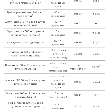
#
0,74
#
2,2
сутки, в течение 14 дней
течение 28
дней
Грейпфрутовый сок, 240 мл, 1
40 мг,
#
0,37
#
0,16
3
раз в сутки
однократно
Дилтиазем 240 мг 1 раз в сутки,
40 мг,
#
0,51
0
в течение 28 дней
однократно
Эритромицин 500 мг 4 раза в
10 мг,
#
0,33
#
0,38
сутки, в течение 7 дней
однократно
80 мг,
Амлодипин 10 мг, однократно
#
0,15
$
0,12
однократно
10 мг 1 раз в
Циметидин 300 мг 4 раза в
сутки, в
$
0,001
$
0,11
сутки, в течение 2 нед
течение 2 нед
40 мг 1 раз в
Колестипол 10 мг 2 раза в сутки,
Не
3
сутки, в
$
0,26
в течение 28 нед
установлено
течение 28 нед
10 мг 1 раз в
Маалокс ТС 30 мл 1 раз в сутки,
сутки, в
$
0,33
$
0,34
в течение 17 дней
течение 15
дней
Эфавиренз 600 мг 1 раз в сутки,
10 мг, в
$
0,41
$
0,01
в течение14 дней
течение 3 дней
Рифампицин 600 мг 1 раз в
40 мг,
сутки, в течение 7 дней
#
0,3
#
2,7
однократно