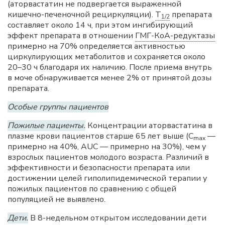
(аторвастатин не подвергается выраженной
кишечно-печеночной рециркуляции).
T
препарата
1/2
составляет около 14 ч, при этом ингибирующий
эффект препарата в отношении
ГМГ-КоА-редуктазы
примерно на 70% определяется активностью
циркулирующих метаболитов и сохраняется около
20–30 ч благодаря их наличию. После приема внутрь
в моче обнаруживается менее 2% от принятой дозы
препарата.
Особые группы пациентов
Пожилые пациенты.
Концентрации аторвастатина в
плазме крови пациентов старше 65 лет выше (C
—
max
примерно на 40%, AUC — примерно на 30%), чем у
взрослых пациентов молодого возраста. Различий в
эффективности и безопасности препарата или
достижении целей гиполипидемической терапии у
пожилых пациентов по сравнению с общей
популяцией не выявлено.
Дети.
В 8-недельном открытом исследовании дети