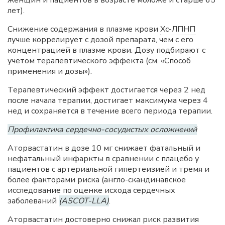
женщин и пациентов в возрасте моложе и старше 65
лет).
Снижение содержания в плазме крови
Хс-ЛПНП
лучше коррелирует с дозой препарата, чем с его
концентрацией в плазме крови. Дозу подбирают с
учетом терапевтического эффекта (см. «Способ
применения и дозы»).
Терапевтический эффект достигается через 2 нед
после начала терапии, достигает максимума через 4
нед и сохраняется в течение всего периода терапии.
Профилактика сердечно-сосудистых осложнений
Аторвастатин в дозе 10 мг снижает фатальный и
нефатальный инфаркты в сравнении с плацебо у
пациентов с артериальной гипертеизией и тремя и
более факторами риска (англо-скандинавское
исследование по оценке исхода сердечных
заболеваний
(ASCOT-LLA)
.
Аторвастатин достоверно снижал риск развития