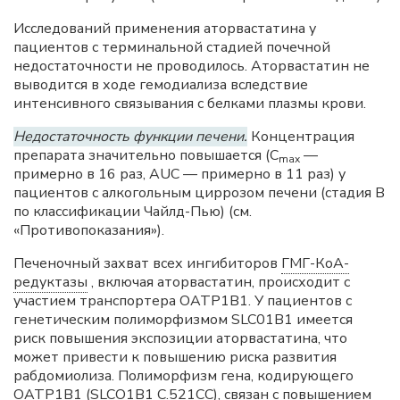
Исследований применения аторвастатина у
пациентов с терминальной стадией почечной
недостаточности не проводилось. Аторвастатин не
выводится в ходе гемодиализа вследствие
интенсивного связывания с белками плазмы крови.
Недостаточность функции печени.
Концентрация
препарата значительно повышается (C
—
max
примерно в 16 раз, AUC — примерно в 11 раз) у
пациентов с алкогольным циррозом печени (стадия В
по классификации Чайлд-Пью) (см.
«Противопоказания»).
Печеночный захват всех ингибиторов
ГМГ-КоА-
редуктазы
, включая аторвастатин, происходит с
участием транспортера ОАТР1В1. У пациентов с
генетическим полиморфизмом SLC01B1 имеется
риск повышения экспозиции аторвастатина, что
может привести к повышению риска развития
рабдомиолиза. Полиморфизм гена, кодирующего
ОАТР1В1 (SLCO1B1 С.521СС), связан с повышением