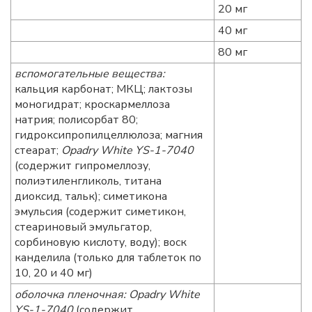
20 мг
40 мг
80 мг
вспомогательные вещества:
кальция карбонат; МКЦ; лактозы
моногидрат; кроскармеллоза
натрия; полисорбат 80;
гидроксипропилцеллюлоза; магния
стеарат;
Opadry White YS-1-7040
(содержит гипромеллозу,
полиэтиленгликоль, титана
диоксид, тальк); симетикона
эмульсия (содержит симетикон,
стеариновый эмульгатор,
сорбиновую кислоту, воду); воск
канделила (только для таблеток по
10, 20 и 40 мг)
оболочка пленочная:
Opadry White
YS-1-7040
(содержит