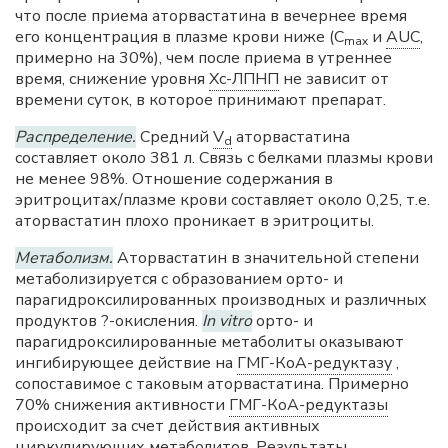
что после приема аторвастатина в вечернее время
его концентрация в плазме крови ниже (C
и
AUC
,
max
примерно на 30%), чем после приема в утреннее
время, снижение уровня
Хс-ЛПНП
не зависит от
времени суток, в которое принимают препарат.
Распределение.
Средний
V
аторвастатина
d
составляет около 381 л. Связь с белками плазмы крови
не менее 98%. Отношение содержания в
эритроцитах/плазме крови составляет около 0,25, т.е.
аторвастатин плохо проникает в эритроциты.
Метаболизм.
Аторвастатин в значительной степени
метаболизируется с образованием орто- и
парагидроксилированных производных и различных
продуктов ?-окисления.
In vitro
орто- и
парагидроксилированные метаболиты оказывают
ингибирующее действие на
ГМГ-КоА-редуктазу
,
сопоставимое с таковым аторвастатина. Примерно
70% снижения активности
ГМГ-КоА-редуктазы
происходит за счет действия активных
циркулирующих метаболитов. Результаты