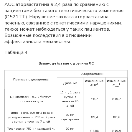
AUC
аторвастатина в 2,4 раза по сравнению с
пациентами без такого генотипического изменения
(С.521ТТ). Нарушение захвата аторвастатина
печенью, связанное с генетическими нарушениями,
также может наблюдаться у таких пациентов.
Возможные последствия в отношении
эффективности неизвестны.
Таблица 4
Взаимодействие с другими ЛС
Аторвастатин
Препарат, дозировка
Изменение
Изменение
Доза, мг
1
1
AUC
C
max
10 мг, 1 раз в
Циклоспорин, 5,2 мг/кг/сут,
сутки, в
#
8,7
#
10,7
постоянная доза
течение 28
дней
Типранавир, 500 мг 2 раза в
10 мг,
сутки/ритонавир, 200 мг 2 раза
#
9,4
#
8,6
однократно
в сутки, в течение 7 дней
Телапревир, 750 мг каждые 8 ч,
20 мг,
#
7,88
#
10,6