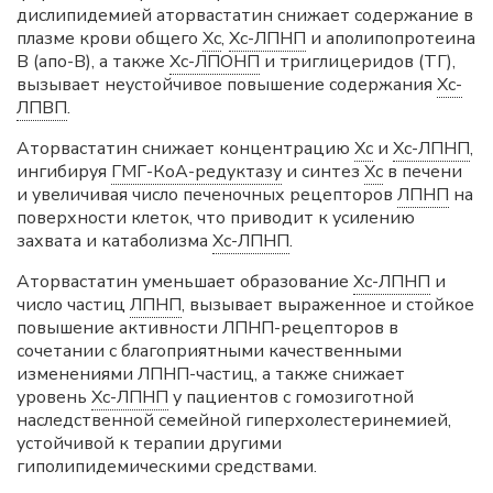
дислипидемией аторвастатин снижает содержание в
плазме крови общего
Хс
,
Хс-ЛПНП
и аполипопротеина
В (апо-В), а также
Хс-ЛПОНП
и триглицеридов (ТГ),
вызывает неустойчивое повышение содержания
Хс-
ЛПВП
.
Аторвастатин снижает концентрацию
Хс
и
Хс-ЛПНП
,
ингибируя
ГМГ-КоА-редуктазу
и синтез
Хс
в печени
и увеличивая число печеночных рецепторов
ЛПНП
на
поверхности клеток, что приводит к усилению
захвата и катаболизма
Хс-ЛПНП
.
Аторвастатин уменьшает образование
Хс-ЛПНП
и
число частиц
ЛПНП
, вызывает выраженное и стойкое
повышение активности ЛПНП-рецепторов в
сочетании с благоприятными качественными
изменениями ЛПНП-частиц, а также снижает
уровень
Хс-ЛПНП
у пациентов с гомозиготной
наследственной семейной гиперхолестеринемией,
устойчивой к терапии другими
гиполипидемическими средствами.