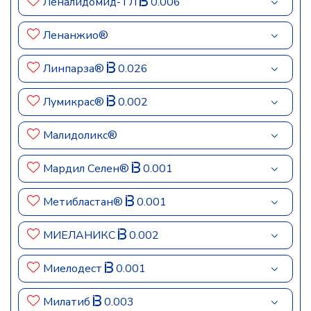
Леналидомид-ТЛ
0.006
Ленанжио®
Линпарза®
0.026
Лумикрас®
0.002
Малидоликс®
Мардил Селен®
0.001
Метибластан®
0.001
МИЕЛАНИКС
0.002
Миелодест
0.001
Милатиб
0.003