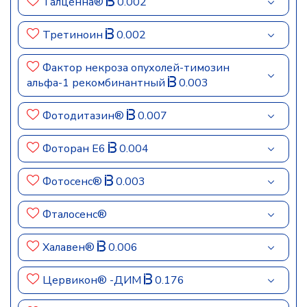
Талценна®
0.002
Третиноин
0.002
Фактор некроза опухолей-тимозин
альфа-1 рекомбинантный
0.003
Фотодитазин®
0.007
Фоторан Е6
0.004
Фотосенс®
0.003
Фталосенс®
Халавен®
0.006
Цервикон® -ДИМ
0.176