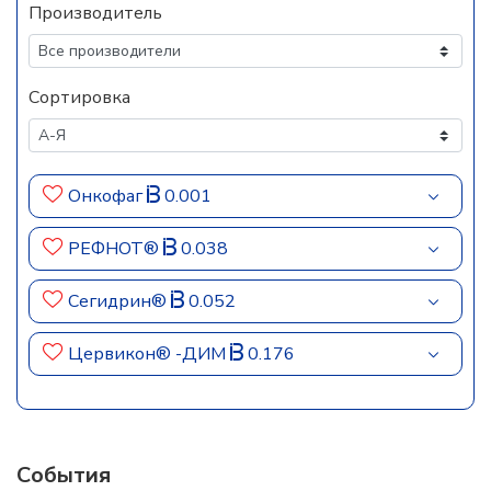
Производитель
Сортировка
Онкофаг
0.001
РЕФНОТ®
0.038
Сегидрин®
0.052
Цервикон® -ДИМ
0.176
События