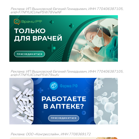
Реклама: ИП Вышковский Евгений Геннадьевич, ИНН 770406387105,
erid=F7NfYUJCUneP5W78VwNF
Реклама: ИП Вышковский Евгений Геннадьевич, ИНН 770406387105,
erid=F7NfYUJCUneP5W79xufv
Реклама: ООО «Конгресслайн», ИНН 7708369172